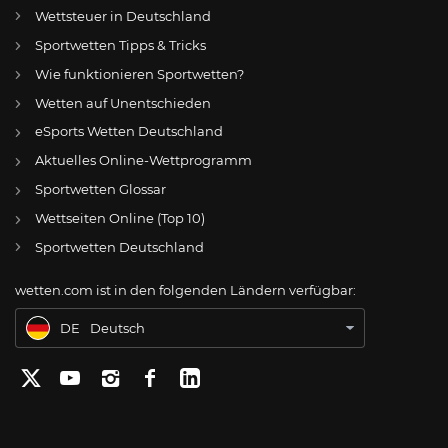
Wettsteuer in Deutschland
Sportwetten Tipps & Tricks
Wie funktionieren Sportwetten?
Wetten auf Unentschieden
eSports Wetten Deutschland
DE
VfL Osnabrück: Ein Torwart als fünfte und letzte Verstärkung?
Aktuelles Online-Wettprogramm
AT
Online Wetten Österreich
Sportwetten Glossar
Wettseiten Online (Top 10)
CH
Online Glücksspiel Schweiz
Sportwetten Deutschland
US
Best Online Gambling Sites US
wetten.com ist in den folgenden Ländern verfügbar:
BR
Apostas Online no Brasil
DE
Deutsch