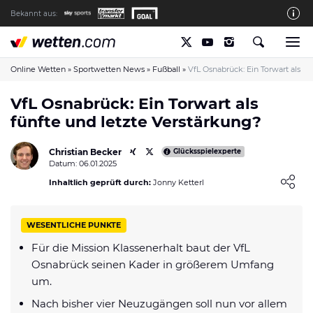
Bekannt aus:
Die wetten.com Redaktion
So bewerten wir die Anbieter
Online Wetten
»
Sportwetten News
»
Fußball
»
VfL Osnabrück: Ein Torwart als fü
wetten.com auf Facebook
VfL Osnabrück: Ein Torwart als
fünfte und letzte Verstärkung?
wetten.com auf YouTube
Spielsucht Hilfe & Prävention
Christian Becker
Glücksspielexperte
Datum: 06.01.2025
Über Uns
Loading ...
Inhaltlich geprüft durch:
Jonny Ketterl
Kontakt
Schreiber gesucht
WESENTLICHE PUNKTE
Verantwortungsvolles Spielen
Für die Mission Klassenerhalt baut der VfL
Osnabrück seinen Kader in größerem Umfang
Glücksspiel-Regulierung in Deutschland
um.
Haftungsausschluss
Nach bisher vier Neuzugängen soll nun vor allem