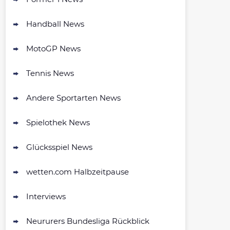
bet-at-home Bonus
Handball News
500 % QUOTENBOOST +
4.6
/5
100€ BONUS
MotoGP News
AGB gelten
NEO.bet Bonus
Tennis News
4.6
/5
200% bis zu 50€
AGB gelten
Andere Sportarten News
Spielothek News
Zum Sportwetten Bonusvergleich
Glücksspiel News
wetten.com Halbzeitpause
Interviews
Neururers Bundesliga Rückblick