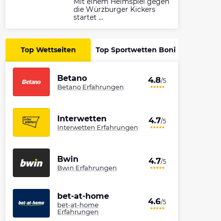
Mit einem Heimspiel gegen
die Würzburger Kickers
startet ...
Top Wettseiten
Top Sportwetten Boni
Betano
4.8
/5
Betano Erfahrungen
Interwetten
4.7
/5
Interwetten Erfahrungen
Bwin
4.7
/5
Bwin Erfahrungen
bet-at-home
4.6
/5
bet-at-home
Erfahrungen