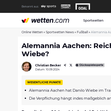
Bekannt aus:
Sportwetten
Online Wetten
»
Sportwetten News
»
Fußball
»
Alemannia Aa
🏆 Top 10 Wettanbieter
⚽️ Top Wettanbieter Boni
🏆 Top 10 Casinos
🔢 Lotto
🏆 Top 
Alemannia Aachen: Reich
Lotto
01.
01.
01.
Betano Erfahrungen
Betano Bonus Code
Betano Casino Erfahrungen
09.
11.
Wiebe?
Interwetten
Sofortlotterie
02.
02.
02.
Interwetten Bonus Code
Interwetten Erfahrungen
10.
12.
Erfahrungen
Christian Becker
Glücksspielexperte
Lotto 6 aus 49 online spielen
Datum: 10.09.2024
03.
03.
03.
Bwin Erfahrungen
Bwin Bonus Code
SlotMagie Erfahrungen
11.
13.
Loading ...
Keno
bet-at-home
bet-at-home Bonus
04.
04.
04.
Novoline Erfahrungen
12.
14.
WESENTLICHE PUNKTE
Erfahrungen
Code
🏆 Top Lotto Anbieter
Alemannia Aachen hat Danilo Wiebe im Trai
05.
05.
05.
NEO.bet Erfahrungen
NEO.bet Bonus Code
bet-at-home Erfahrungen
13.
15.
Die Verpflichung hängt indes maßgeblich a
01.
Postcode Lotterie Erfahrungen
06.
06.
06.
Winamax Erfahrungen
Winamax Bonus Code
Jokerstar Erfahrungen
14.
02.
Lottobay Erfahrungen
AdmiralBet