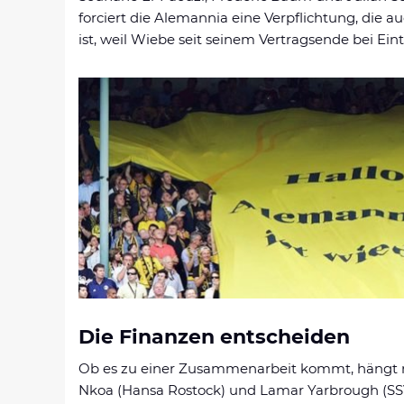
forciert die Alemannia eine Verpflichtung, die a
ist, weil Wiebe seit seinem Vertragsende bei Ein
Die Finanzen entscheiden
Ob es zu einer Zusammenarbeit kommt, hängt n
Nkoa (Hansa Rostock) und Lamar Yarbrough (SS