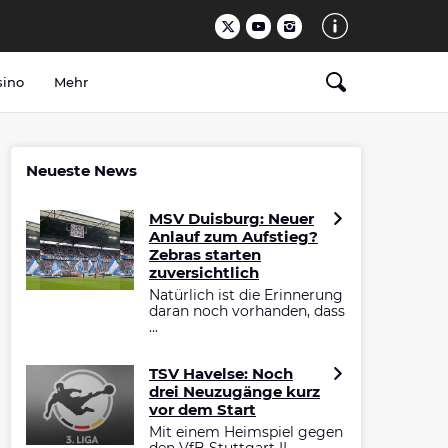
Die wetten.com Redaktion
sino
Mehr
So bewerten wir die Anbieter
wetten.com auf Facebook
 Online Casinos
 Social Casino
🎁 Wettbonus
Neueste News
wetten.com auf YouTube
Bonus
Neue Online Casinos
Social Casino
Sportwetten Bonus
11.
Bwin Casino Bonus Code
MSV Duisburg: Neuer
Spielsucht Hilfe & Prävention
Anlauf zum Aufstieg?
Online Casino mit Deutscher Lizenz
Kostenlose Casino Spiele ohne Einzahlung
Wettbonus ohne Einzahlung
nus Code
12.
LuckyLouis Bonus Code
Zebras starten
Über Uns
zuversichtlich
ng
Legale Online Casinos in Deutschland
Social Casino Apps
Gratiswetten ohne Einzahlung
s Code
13.
Wunderino Bonus Code
Kontakt
Natürlich ist die Erinnerung
daran noch vorhanden, dass
 Top Social Casinos
Casino mit 1 Euro Einzahlung
Sportwetten Neukundenbonus
...
 Code
14.
DrückGlück Bonus Code
Schreiber gesucht
Online Casino mit PayPal 1 Euro Einzahlung
Wettgutscheine
.
Jackpot.de Erfahrungen
onus
Verantwortungsvolles Spielen
15.
Knight Slots Bonus Code
TSV Havelse: Noch
drei Neuzugänge kurz
Lizenz
PayPal Casinos
Sportwetten Startguthaben
Glücksspiel-Regulierung in
.
Löwen Play Fun Erfahrungen
vor dem Start
s Code
16.
Wildz Bonus Code
Deutschland
Mit einem Heimspiel gegen
 Online Casino Bonus
Quotenboosts
.
Huuuge Casino Erfahrungen
Lapalingo.de Bonus