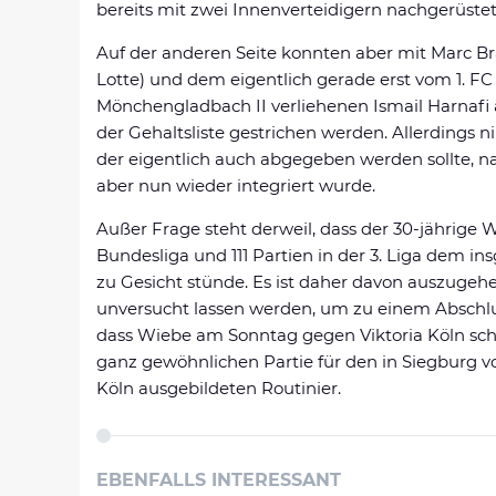
bereits mit zwei Innenverteidigern nachgerüstet
Auf der anderen Seite konnten aber mit Marc Br
Lotte) und dem eigentlich gerade erst vom 1. 
Mönchengladbach II verliehenen Ismail Harnafi 
der Gehaltsliste gestrichen werden. Allerdings n
der eigentlich auch abgegeben werden sollte, 
aber nun wieder integriert wurde.
Außer Frage steht derweil, dass der 30-jährige W
Bundesliga und 111 Partien in der 3. Liga dem 
zu Gesicht stünde. Es ist daher davon auszugehe
unversucht lassen werden, um zu einem Abschlu
dass Wiebe am Sonntag gegen Viktoria Köln schon 
ganz gewöhnlichen Partie für den in Siegburg v
Köln ausgebildeten Routinier.
EBENFALLS INTERESSANT