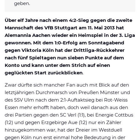
geben.
Datenschutzerklärung
Shop
News
Deals
Affiliate Disclaimer
Über elf Jahre nach einem 4:2-Sieg gegen die zweite
Forum
Mannschaft des VfB Stuttgart am 11. Mai 2013 hat
Alemannia Aachen wieder ein Heimspiel in der 3. Liga
gewonnen. Mit dem 1:0-Erfolg am Sonntagabend
gegen Viktoria Köln hat der Drittliga-Rückkehrer
nach fünf Spieltagen nun sieben Punkte auf dem
Konto und kann unter dem Strich auf einen
geglückten Start zurückblicken
.
Zwar dürfte sich mancher Fan auch mit Blick auf den
letztjährigen Durchmarsch von Preußen Münster und
des SSV Ulm nach dem 2:1-Auftaktsieg bei Rot-Weiss
Essen mehr erhofft haben, doch weil danach aus den
drei Partien gegen den SC Verl (1:1), bei Energie Cottbus
(1:2) und gegen Erzgebirge Aue (1:2) nur ein Zähler
hinzugekommen war, hat der Dreier im Westduell
gegen Köln nun erst einmal hohe Bedeutung in der