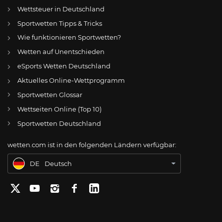
Wettsteuer in Deutschland
Sportwetten Tipps & Tricks
Wie funktionieren Sportwetten?
Wetten auf Unentschieden
eSports Wetten Deutschland
DE
Alemannia Aachen: Entwarnung bei Marcel Johnen nach Notarzt-Einsatz
Aktuelles Online-Wettprogramm
AT
Online Wetten Österreich
Sportwetten Glossar
Wettseiten Online (Top 10)
CH
Online Glücksspiel Schweiz
Sportwetten Deutschland
US
Best Online Gambling Sites US
wetten.com ist in den folgenden Ländern verfügbar:
BR
Apostas Online no Brasil
DE
Deutsch