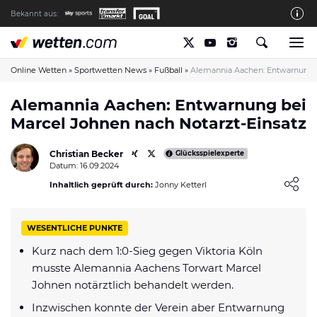
Bekannt aus:
Die wetten.com Redaktion
So bewerten wir die Anbieter
Online Wetten
»
Sportwetten News
»
Fußball
»
Alemannia Aachen: Entwarnung b
wetten.com auf Facebook
Alemannia Aachen: Entwarnung bei
Marcel Johnen nach Notarzt-Einsatz
wetten.com auf YouTube
Spielsucht Hilfe & Prävention
Christian Becker
Glücksspielexperte
Datum: 16.09.2024
Über Uns
Loading ...
Inhaltlich geprüft durch:
Jonny Ketterl
Kontakt
Schreiber gesucht
WESENTLICHE PUNKTE
Verantwortungsvolles Spielen
Kurz nach dem 1:0-Sieg gegen Viktoria Köln
musste Alemannia Aachens Torwart Marcel
Glücksspiel-Regulierung in Deutschland
Johnen notärztlich behandelt werden.
Haftungsausschluss
Inzwischen konnte der Verein aber Entwarnung