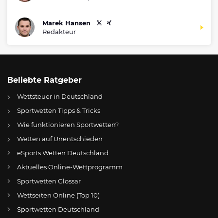
Marek Hansen
Redakteur
Beliebte Ratgeber
Wettsteuer in Deutschland
Sportwetten Tipps & Tricks
Wie funktionieren Sportwetten?
Wetten auf Unentschieden
eSports Wetten Deutschland
DE
TSV 1860 München: Endspiel für Argirios Giannikis? – Gerüchte um Patrick Glöckner
Aktuelles Online-Wettprogramm
AT
Online Wetten Österreich
Sportwetten Glossar
Wettseiten Online (Top 10)
CH
Online Glücksspiel Schweiz
Sportwetten Deutschland
US
Best Online Gambling Sites US