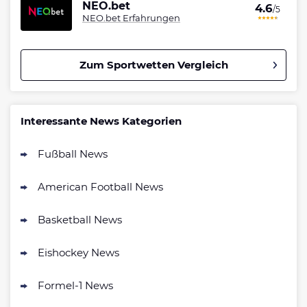
NEO.bet
4.6
/5
NEO.bet Erfahrungen
Zum Sportwetten Vergleich
Betano Bonus
4.8
/5
100% bis zu 80€
Interessante News Kategorien
AGB gelten
Fußball News
Interwetten Bonus
4.7
/5
100% bis 100€ Neukundenbonus
American Football News
AGB gelten
Bwin Bonus
Basketball News
4.7
/5
100% bis zu 100€
AGB gelten
Eishockey News
Formel-1 News
bet-at-home Bonus