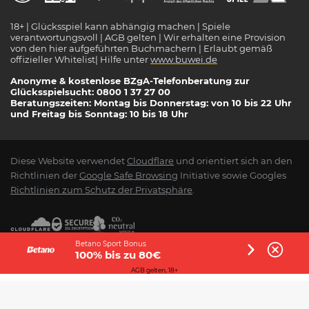
18+ | Glücksspiel kann abhängig machen | Spiele
verantwortungsvoll | AGB gelten | Wir erhalten eine Provision
von den hier aufgeführten Buchmachern | Erlaubt gemäß
offizieller Whitelist| Hilfe unter
www.buwei.de
Anonyme & kostenlose BZgA-Telefonberatung zur
Glücksspielsucht: 0800 1 37 27 00
Beratungszeiten: Montag bis Donnerstag: von 10 bis 22 Uhr
und Freitag bis Sonntag: 10 bis 18 Uhr
Diese Website verwendet
Cloudflare
und orientiert sich an den
Richtlinien der
Google Safe Browsing
Initiative sowie Googles
Richtlinien zum Schutz der Privatsphäre
.
Betano Sport Bonus
100% bis zu 80€
AGB gelten, 18+