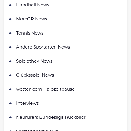
500 % QUOTENBOOST + 100€
Handball News
4.6
/5
BONUS
AGB gelten
MotoGP News
NEO.bet Bonus
4.6
Tennis News
/5
200% bis zu 50€
AGB gelten
Andere Sportarten News
Zum Sportwetten Bonusvergleich
Spielothek News
Glücksspiel News
wetten.com Halbzeitpause
Interviews
Neururers Bundesliga Rückblick