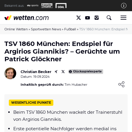
Bekannt aus:
Die wetten.com Redaktion
So bewerten wir die Anbieter
Online Wetten
»
Sportwetten News
»
Fußball
»
TSV 1860 München: Endspiel für 
wetten.com auf Facebook
TSV 1860 München: Endspiel für
Argirios Giannikis? – Gerüchte um
wetten.com auf YouTube
Patrick Glöckner
Spielsucht Hilfe & Prävention
Christian Becker
Über Uns
Glücksspielexperte
Datum: 19.09.2024
Kontakt
Loading ...
Inhaltlich geprüft durch:
Tim Hubacher
Schreiber gesucht
WESENTLICHE PUNKTE
Verantwortungsvolles Spielen
Beim TSV 1860 München wackelt der Trainerstuhl
Glücksspiel-Regulierung in Deutschland
von Argirios Giannikis.
Haftungsausschluss
Erste potentielle Nachfolger werden medial ins