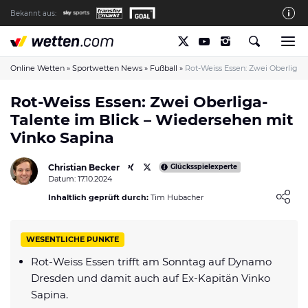
Bekannt aus:
Die wetten.com Redaktion
So bewerten wir die Anbieter
Online Wetten
»
Sportwetten News
»
Fußball
»
Rot-Weiss Essen: Zwei Oberliga-
wetten.com auf Facebook
Rot-Weiss Essen: Zwei Oberliga-
Talente im Blick – Wiedersehen mit
wetten.com auf YouTube
Vinko Sapina
Spielsucht Hilfe & Prävention
Christian Becker
Über Uns
Glücksspielexperte
Datum: 17.10.2024
Kontakt
Loading ...
Inhaltlich geprüft durch:
Tim Hubacher
Schreiber gesucht
WESENTLICHE PUNKTE
Verantwortungsvolles Spielen
Rot-Weiss Essen trifft am Sonntag auf Dynamo
Glücksspiel-Regulierung in Deutschland
Dresden und damit auch auf Ex-Kapitän Vinko
Haftungsausschluss
Sapina.