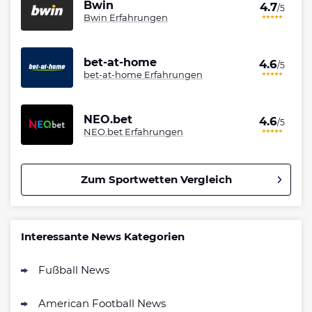
Bwin
4.7
/5
Bwin Erfahrungen
bet-at-home
4.6
/5
bet-at-home Erfahrungen
NEO.bet
4.6
/5
NEO.bet Erfahrungen
Zum Sportwetten Vergleich
Betano Bonus
4.8
/5
100% bis zu 80€
Interessante News Kategorien
AGB gelten
Fußball News
Interwetten Bonus
4.7
/5
100% bis 100€ Neukundenbonus
American Football News
AGB gelten