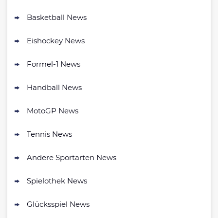
Bwin Bonus
Basketball News
4.7
/5
100% bis zu 100€
AGB gelten
Eishockey News
Formel-1 News
bet-at-home Bonus
500 % QUOTENBOOST + 100€
Handball News
4.6
/5
BONUS
AGB gelten
MotoGP News
NEO.bet Bonus
4.6
Tennis News
/5
200% bis zu 50€
AGB gelten
Andere Sportarten News
Zum Sportwetten Bonusvergleich
Spielothek News
Glücksspiel News