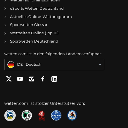
eSports Wetten Deutschland
DE
Rot-Weiss Essen: Zwei Oberliga-Talente im Blick – Wiedersehen mit Vinko Sapina
Aktuelles Online-Wettprogramm
AT
Online Wetten Österreich
Sportwetten Glossar
Wettseiten Online (Top 10)
CH
Online Glücksspiel Schweiz
Sportwetten Deutschland
US
Best Online Gambling Sites US
wetten.com ist in den folgenden Ländern verfügbar:
BR
Apostas Online no Brasil
DE
Deutsch
wetten.com ist stolzer Unterstützer von: