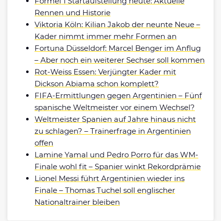
Formel 1 Startaufstellung heute: Aktuelle
Rennen und Historie
Viktoria Köln: Kilian Jakob der neunte Neue –
Kader nimmt immer mehr Formen an
Fortuna Düsseldorf: Marcel Benger im Anflug
– Aber noch ein weiterer Sechser soll kommen
Rot-Weiss Essen: Verjüngter Kader mit
Dickson Abiama schon komplett?
FIFA-Ermittlungen gegen Argentinien – Fünf
spanische Weltmeister vor einem Wechsel?
Weltmeister Spanien auf Jahre hinaus nicht
zu schlagen? – Trainerfrage in Argentinien
offen
Lamine Yamal und Pedro Porro für das WM-
Finale wohl fit – Spanier winkt Rekordprämie
Lionel Messi führt Argentinien wieder ins
Finale – Thomas Tuchel soll englischer
Nationaltrainer bleiben