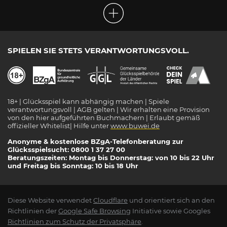
SPIELEN SIE STETS VERANTWORTUNGSVOLL.
18+ | Glücksspiel kann abhängig machen | Spiele
verantwortungsvoll | AGB gelten | Wir erhalten eine Provision
von den hier aufgeführten Buchmachern | Erlaubt gemäß
offizieller Whitelist| Hilfe unter
www.buwei.de
Anonyme & kostenlose BZgA-Telefonberatung zur
Glücksspielsucht: 0800 1 37 27 00
Beratungszeiten: Montag bis Donnerstag: von 10 bis 22 Uhr
und Freitag bis Sonntag: 10 bis 18 Uhr
Diese Website verwendet
Cloudflare
und orientiert sich an den
Richtlinien der
Google Safe Browsing
Initiative sowie Googles
Richtlinien zum Schutz der Privatsphäre
.