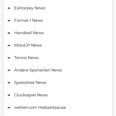
AGB gelten
Eishockey News
Formel-1 News
bet-at-home Bonus
500 % QUOTENBOOST + 100€
Handball News
4.6
/5
BONUS
AGB gelten
MotoGP News
NEO.bet Bonus
4.6
Tennis News
/5
200% bis zu 50€
AGB gelten
Andere Sportarten News
Zum Sportwetten Bonusvergleich
Spielothek News
Glücksspiel News
wetten.com Halbzeitpause