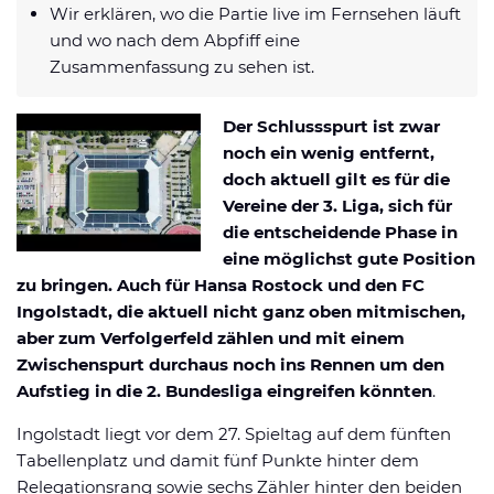
Wir erklären, wo die Partie live im Fernsehen läuft
Datenschutzerklärung
Shop
News
Deals
und wo nach dem Abpfiff eine
Affiliate Disclaimer
Zusammenfassung zu sehen ist.
Forum
Der Schlussspurt ist zwar
noch ein wenig entfernt,
doch aktuell gilt es für die
Vereine der 3. Liga, sich für
die entscheidende Phase in
eine möglichst gute Position
zu bringen. Auch für Hansa Rostock und den FC
Ingolstadt, die aktuell nicht ganz oben mitmischen,
aber zum Verfolgerfeld zählen und mit einem
Zwischenspurt durchaus noch ins Rennen um den
Aufstieg in die 2. Bundesliga eingreifen könnten
.
Ingolstadt liegt vor dem 27. Spieltag auf dem fünften
Tabellenplatz und damit fünf Punkte hinter dem
Relegationsrang sowie sechs Zähler hinter den beiden