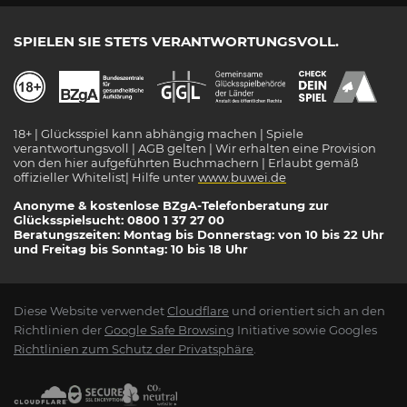
SPIELEN SIE STETS VERANTWORTUNGSVOLL.
18+ | Glücksspiel kann abhängig machen | Spiele
verantwortungsvoll | AGB gelten | Wir erhalten eine Provision
von den hier aufgeführten Buchmachern | Erlaubt gemäß
offizieller Whitelist| Hilfe unter
www.buwei.de
Anonyme & kostenlose BZgA-Telefonberatung zur
Glücksspielsucht: 0800 1 37 27 00
Beratungszeiten: Montag bis Donnerstag: von 10 bis 22 Uhr
und Freitag bis Sonntag: 10 bis 18 Uhr
Diese Website verwendet
Cloudflare
und orientiert sich an den
Richtlinien der
Google Safe Browsing
Initiative sowie Googles
Richtlinien zum Schutz der Privatsphäre
.