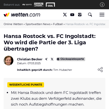
Bekannt aus:
Die wetten.com Redaktion
So bewerten wir die Anbieter
Online Wetten
»
Sportwetten News
»
Fußball
»
Hansa Rostock vs. FC Ingolstadt
wetten.com auf Facebook
Hansa Rostock vs. FC Ingolstadt:
Wo wird die Partie der 3. Liga
wetten.com auf YouTube
übertragen?
Spielsucht Hilfe & Prävention
Christian Becker
Über Uns
Glücksspielexperte
Datum: 07.03.2025
Kontakt
Loading ...
Inhaltlich geprüft durch:
Tim Hubacher
Schreiber gesucht
WESENTLICHE PUNKTE
Verantwortungsvolles Spielen
Mit Hansa Rostock und dem FC Ingolstadt treffen
Glücksspiel-Regulierung in Deutschland
zwei Klubs aus dem Verfolgerfeld aufeinander, die
Haftungsausschluss
sich noch Aufstiegshoffnungen machen.