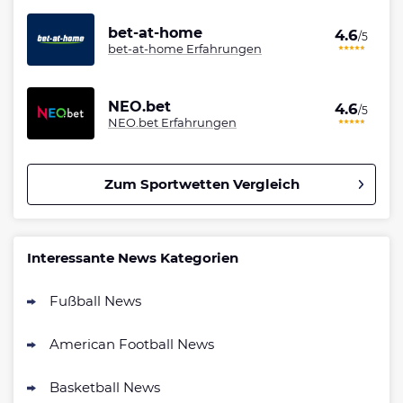
bet-at-home
4.6
/5
bet-at-home Erfahrungen
NEO.bet
4.6
/5
NEO.bet Erfahrungen
Zum Sportwetten Vergleich
Betano Bonus
4.8
/5
100% bis zu 80€
Interessante News Kategorien
AGB gelten
Fußball News
Interwetten Bonus
4.7
/5
100% bis 100€ Neukundenbonus
American Football News
AGB gelten
Bwin Bonus
Basketball News
4.7
/5
100% bis zu 100€