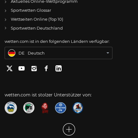
Aktuelles Online-Wettprogramm
AT
Online Wetten Österreich
Sportwetten Glossar
Wettseiten Online (Top 10)
CH
Online Glücksspiel Schweiz
Sportwetten Deutschland
US
Best Online Gambling Sites US
wetten.com ist in den folgenden Ländern verfügbar:
BR
Apostas Online no Brasil
DE
Deutsch
wetten.com ist stolzer Unterstützer von: