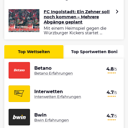
FC Ingolstadt: Ein Zehner soll
noch kommen – Mehrere
Abgänge geplant
Mit einem Heimspiel gegen die
Würzburger Kickers startet ...
Top Wettseiten
Top Sportwetten Boni
Betano
4.8
/5
Betano Erfahrungen
Interwetten
4.7
/5
Interwetten Erfahrungen
Bwin
4.7
/5
Bwin Erfahrungen