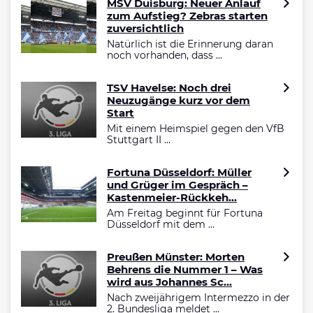
MSV Duisburg: Neuer Anlauf
zum Aufstieg? Zebras starten
zuversichtlich
Natürlich ist die Erinnerung daran
noch vorhanden, dass ...
TSV Havelse: Noch drei
Neuzugänge kurz vor dem
Start
Mit einem Heimspiel gegen den VfB
Stuttgart II ...
Fortuna Düsseldorf: Müller
und Grüger im Gespräch –
Kastenmeier-Rückkeh...
Am Freitag beginnt für Fortuna
Düsseldorf mit dem ...
Preußen Münster: Morten
Behrens die Nummer 1 – Was
wird aus Johannes Sc...
Nach zweijährigem Intermezzo in der
2. Bundesliga meldet ...