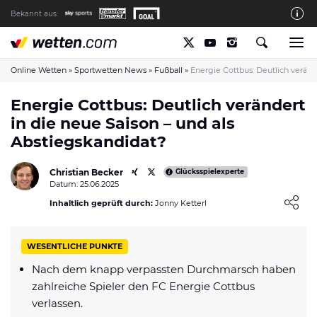
Bekannt aus:
Die wetten.com Redaktion
So bewerten wir die Anbieter
Online Wetten
»
Sportwetten News
»
Fußball
»
Energie Cottbus: Deutlich veränd
wetten.com auf Facebook
Energie Cottbus: Deutlich verändert
in die neue Saison – und als
wetten.com auf YouTube
Abstiegskandidat?
Spielsucht Hilfe & Prävention
Christian Becker
Über Uns
Glücksspielexperte
Datum: 25.06.2025
Kontakt
Loading ...
Inhaltlich geprüft durch:
Jonny Ketterl
Schreiber gesucht
WESENTLICHE PUNKTE
Verantwortungsvolles Spielen
Nach dem knapp verpassten Durchmarsch haben
Glücksspiel-Regulierung in Deutschland
zahlreiche Spieler den FC Energie Cottbus
Haftungsausschluss
verlassen.