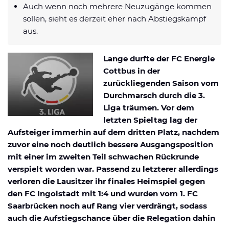
Auch wenn noch mehrere Neuzugänge kommen
Datenschutzerklärung
Shop
News
Deals
sollen, sieht es derzeit eher nach Abstiegskampf
Affiliate Disclaimer
aus.
Forum
Lange durfte der FC Energie
Cottbus in der
zurückliegenden Saison vom
Durchmarsch durch die 3.
Liga träumen. Vor dem
letzten Spieltag lag der
Aufsteiger immerhin auf dem dritten Platz, nachdem
zuvor eine noch deutlich bessere Ausgangsposition
mit einer im zweiten Teil schwachen Rückrunde
verspielt worden war. Passend zu letzterer allerdings
verloren die Lausitzer ihr finales Heimspiel gegen
den FC Ingolstadt mit 1:4 und wurden vom 1. FC
Saarbrücken noch auf Rang vier verdrängt, sodass
auch die Aufstiegschance über die Relegation dahin