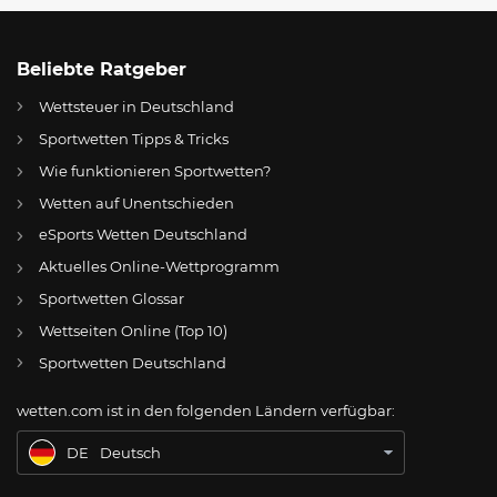
Beliebte Ratgeber
Wettsteuer in Deutschland
Sportwetten Tipps & Tricks
Wie funktionieren Sportwetten?
Wetten auf Unentschieden
eSports Wetten Deutschland
DE
Energie Cottbus: Deutlich verändert in die neue Saison – und als Abstiegskandidat?
Aktuelles Online-Wettprogramm
AT
Online Wetten Österreich
Sportwetten Glossar
Wettseiten Online (Top 10)
CH
Online Glücksspiel Schweiz
Sportwetten Deutschland
US
Best Online Gambling Sites US
wetten.com ist in den folgenden Ländern verfügbar:
BR
Apostas Online no Brasil
DE
Deutsch