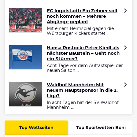
FC Ingolstadt: Ein Zehner soll
noch kommen – Mehrere
Abgänge geplant
Mit einem Heimspiel gegen die
Würzburger Kickers startet ...
Hansa Rostock: Peter Kiedl als
nächster Baustein – Geht noch
ein Stürmer?
Acht Tage vor dem Auftaktspiel der
neuen Saison ...
Waldhof Mannheim: Mit
neuem Hauptsponsor in die 2.
Liga?
In acht Tagen hat der SV Waldhof
Mannheim ...
Top Wettseiten
Top Sportwetten Boni