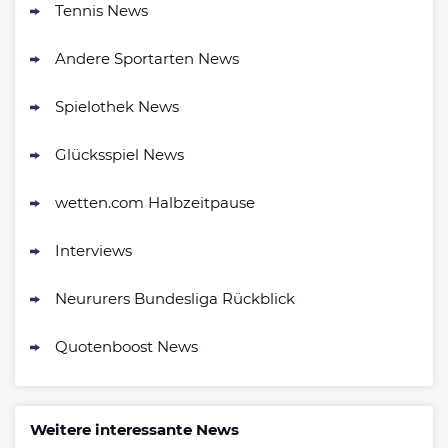
4.6
Tennis News
/5
200% bis zu 50€
AGB gelten
Andere Sportarten News
Zum Sportwetten Bonusvergleich
Spielothek News
Glücksspiel News
wetten.com Halbzeitpause
Interviews
Neururers Bundesliga Rückblick
Quotenboost News
Weitere interessante News