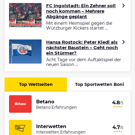
FC Ingolstadt: Ein Zehner soll
noch kommen – Mehrere
Abgänge geplant
Mit einem Heimspiel gegen die
Würzburger Kickers startet ...
Hansa Rostock: Peter Kiedl als
nächster Baustein – Geht noch
ein Stürmer?
Acht Tage vor dem Auftaktspiel der
neuen Saison ...
Top Wettseiten
Top Sportwetten Boni
Betano
4.8
/5
Betano Erfahrungen
Interwetten
4.7
/5
Interwetten Erfahrungen