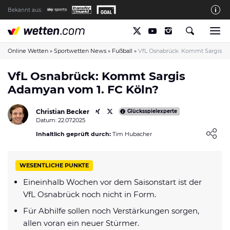
Bekannt aus:
Die wetten.com Redaktion
So bewerten wir die Anbieter
Online Wetten
»
Sportwetten News
»
Fußball
»
VfL Osnabrück: Kommt Sargis A
wetten.com auf Facebook
VfL Osnabrück: Kommt Sargis
Adamyan vom 1. FC Köln?
wetten.com auf YouTube
Spielsucht Hilfe & Prävention
Christian Becker
Glücksspielexperte
Datum: 22.07.2025
Über Uns
Loading ...
Inhaltlich geprüft durch:
Tim Hubacher
Kontakt
Schreiber gesucht
WESENTLICHE PUNKTE
Verantwortungsvolles Spielen
Eineinhalb Wochen vor dem Saisonstart ist der
VfL Osnabrück noch nicht in Form.
Glücksspiel-Regulierung in Deutschland
Für Abhilfe sollen noch Verstärkungen sorgen,
Haftungsausschluss
allen voran ein neuer Stürmer.