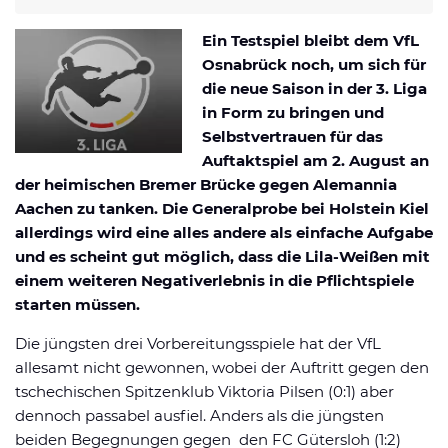
Datenschutzerklärung
Shop
News
Deals
Ein Testspiel bleibt dem VfL
Affiliate Disclaimer
Osnabrück noch, um sich für
Forum
die neue Saison in der 3. Liga
in Form zu bringen und
Selbstvertrauen für das
Auftaktspiel am 2. August an
der heimischen Bremer Brücke gegen Alemannia
Aachen zu tanken. Die Generalprobe bei Holstein Kiel
allerdings wird eine alles andere als einfache Aufgabe
und es scheint gut möglich, dass die Lila-Weißen mit
einem weiteren Negativerlebnis in die Pflichtspiele
starten müssen.
Die jüngsten drei Vorbereitungsspiele hat der VfL
allesamt nicht gewonnen, wobei der Auftritt gegen den
tschechischen Spitzenklub Viktoria Pilsen (0:1) aber
dennoch passabel ausfiel. Anders als die jüngsten
beiden Begegnungen gegen den FC Gütersloh (1:2)