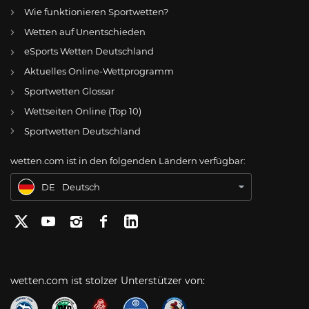
Wie funktionieren Sportwetten?
Wetten auf Unentschieden
eSports Wetten Deutschland
DE
VfL Osnabrück: Kommt Sargis Adamyan vom 1. FC Köln?
Aktuelles Online-Wettprogramm
AT
Online Wetten Österreich
Sportwetten Glossar
Wettseiten Online (Top 10)
CH
Online Glücksspiel Schweiz
Sportwetten Deutschland
US
Best Online Gambling Sites US
wetten.com ist in den folgenden Ländern verfügbar:
BR
Apostas Online no Brasil
DE
Deutsch
wetten.com ist stolzer Unterstützer von: