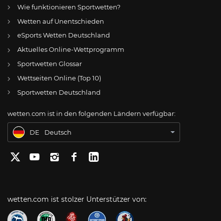
Wie funktionieren Sportwetten?
Wetten auf Unentschieden
eSports Wetten Deutschland
DE
Waldhof Mannheim: Christoph Dabrowski oder Luc Holtz als Glawogger-Nachfolger?
Aktuelles Online-Wettprogramm
AT
Online Wetten Österreich
Sportwetten Glossar
Wettseiten Online (Top 10)
CH
Online Glücksspiel Schweiz
Sportwetten Deutschland
US
Best Online Gambling Sites US
wetten.com ist in den folgenden Ländern verfügbar:
BR
Apostas Online no Brasil
DE
Deutsch
wetten.com ist stolzer Unterstützer von: