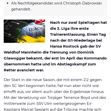
Als Nachfolgekandidat wird Christoph Dabrowski
Datenschutzerklärung
Shop
News
Deals
gehandelt.
Affiliate Disclaimer
Forum
Nach nur zwei Spieltagen hat
die 3. Liga ihre erste
Trainerentlassung. Einen Tag
nach der 0:1-Niederlage bei
Hansa Rostock gab der SV
Waldhof Mannheim die Trennung von Dominik
Glawogger bekannt, der erst im April das Kommando
übernommen hatte und im Abstiegskampf zum
Retter avanciert war.
Der Start in die neue Saison, die mit einem 2:2 gegen
den SC Verl begonnen hatte, fiel nun aber nicht wie
erhofft aus, vor allem auch über die Ergebnisse hinaus.
Mit der Versetzung von Torjäger Terrence Boyd und des
mittlerweile zum SSV Ulm weitergezogenen Ex-
Kapitäns Marcel Seegert auf die Tribüne machte sich