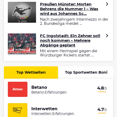
Preußen Münster: Morten
Behrens die Nummer 1 – Was
wird aus Johannes Sc...
Nach zweijährigem Intermezzo in der
2. Bundesliga meldet ...
FC Ingolstadt: Ein Zehner soll
noch kommen – Mehrere
Abgänge geplant
Mit einem Heimspiel gegen die
Würzburger Kickers startet ...
Top Wettseiten
Top Sportwetten Boni
Betano
4.8
/5
Betano Erfahrungen
Interwetten
4.7
/5
Interwetten Erfahrungen