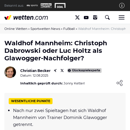
Bekannt aus:
Die wetten.com Redaktion
So bewerten wir die Anbieter
Online Wetten
»
Sportwetten News
»
Fußball
»
Waldhof Mannheim: Christoph Da
wetten.com auf Facebook
Waldhof Mannheim: Christoph
Dabrowski oder Luc Holtz als
wetten.com auf YouTube
Glawogger-Nachfolger?
Spielsucht Hilfe & Prävention
Christian Becker
Über Uns
Glücksspielexperte
Datum: 12.08.2025
Kontakt
Loading ...
Inhaltlich geprüft durch:
Jonny Ketterl
Schreiber gesucht
WESENTLICHE PUNKTE
Verantwortungsvolles Spielen
Nach nur zwei Spieltagen hat sich Waldhof
Glücksspiel-Regulierung in Deutschland
Mannheim von Trainer Dominik Glawogger
Haftungsausschluss
getrennt.