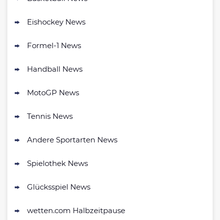
4.7
/5
100% bis zu 100€
AGB gelten
Eishockey News
Formel-1 News
bet-at-home Bonus
500 % QUOTENBOOST + 100€
Handball News
4.6
/5
BONUS
AGB gelten
MotoGP News
NEO.bet Bonus
4.6
Tennis News
/5
200% bis zu 50€
AGB gelten
Andere Sportarten News
Zum Sportwetten Bonusvergleich
Spielothek News
Glücksspiel News
wetten.com Halbzeitpause