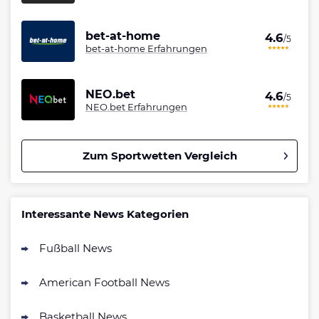
bet-at-home
4.6
/5
bet-at-home Erfahrungen
NEO.bet
4.6
/5
NEO.bet Erfahrungen
Zum Sportwetten Vergleich
Betano Bonus
4.8
/5
100% bis zu 80€
Interessante News Kategorien
AGB gelten
Fußball News
Interwetten Bonus
4.7
/5
100% bis 100€ Neukundenbonus
American Football News
AGB gelten
Bwin Bonus
Basketball News