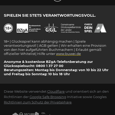
SPIELEN SIE STETS VERANTWORTUNGSVOLL.
18+ | Glücksspiel kann abhängig machen | Spiele
verantwortungsvoll | AGB gelten | Wir erhalten eine Provision
von den hier aufgeführten Buchmachern | Erlaubt gemäß
offizieller Whitelist| Hilfe unter
www.buwei.de
Anonyme & kostenlose BZgA-Telefonberatung zur
Glücksspielsucht: 0800 1 37 27 00
Beratungszeiten: Montag bis Donnerstag: von 10 bis 22 Uhr
und Freitag bis Sonntag: 10 bis 18 Uhr
Diese Website verwendet
Cloudflare
und orientiert sich an den
Richtlinien der
Google Safe Browsing
Initiative sowie Googles
Richtlinien zum Schutz der Privatsphäre
.