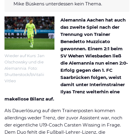
Mike Büskens unterdessen kein Thema.
Datenschutzerklärung
Shop
News
Deals
Affiliate Disclaimer
Alemannia Aachen hat auch
Forum
das zweite Spiel nach der
Trennung von Trainer
Benedetto Muzzicato
gewonnen. Einem 2:1 beim
SV Wehen Wiesbaden ließ
Wieder auf Kurs: Jan
Olschowsky und die
die Alemannia nun einen 2:0-
Alemannia. Foto:
Erfolg gegen den 1. FC
Shutterstock/bVitalii
Saarbrücken folgen, weist
Vitleo
damit unter Interimstrainer
Ilyas Trenz weiterhin eine
makellose Bilanz auf.
Als Dauerlösung auf dem Trainerposten kommen
allerdings weder Trenz, der zuvor Assistent war, noch
der eigentliche U19-Coach Carsten Wissing in Frage.
Dem Duo fehlt die Fußball-Lehrer-Lizenz, die