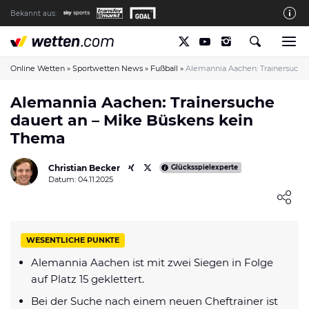
Bekannt aus:
Die wetten.com Redaktion
So bewerten wir die Anbieter
Online Wetten
»
Sportwetten News
»
Fußball
»
Alemannia Aachen: Trainersuche
wetten.com auf Facebook
Alemannia Aachen: Trainersuche
dauert an – Mike Büskens kein
wetten.com auf YouTube
Thema
Spielsucht Hilfe & Prävention
Christian Becker
Über Uns
Glücksspielexperte
Datum: 04.11.2025
Kontakt
Loading ...
Schreiber gesucht
WESENTLICHE PUNKTE
Verantwortungsvolles Spielen
Alemannia Aachen ist mit zwei Siegen in Folge
Glücksspiel-Regulierung in Deutschland
auf Platz 15 geklettert.
Haftungsausschluss
Bei der Suche nach einem neuen Cheftrainer ist