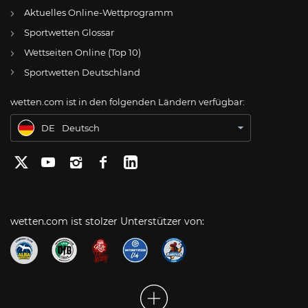
Aktuelles Online-Wettprogramm
AT
Online Wetten Österreich
Sportwetten Glossar
Wettseiten Online (Top 10)
CH
Online Glücksspiel Schweiz
Sportwetten Deutschland
US
Best Online Gambling Sites US
wetten.com ist in den folgenden Ländern verfügbar:
BR
Apostas Online no Brasil
DE
Deutsch
wetten.com ist stolzer Unterstützer von: