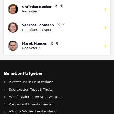
Christian Becker
Redakteur
Vanessa Lehmann
Redakteurin Sport
Marek Hansen
Redakteur
Beliebte Ratgeber
Wettsteuer in Deutschland
Sportwetten Tipps & Tricks
Wie funktionieren Sportwetten?
Wetten auf Unentschieden
eSports Wetten Deutschland
DE
Alemannia Aachen: Trainersuche dauert an – Mike Büskens kein Thema