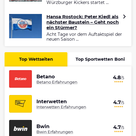
Würzburger Kickers startet ...
Hansa Rostock: Peter Kiedl als
nächster Baustein – Geht noch
ein Stürmer?
Acht Tage vor dem Auftaktspiel der
neuen Saison ...
Top Wettseiten
Top Sportwetten Boni
Betano
4.8
/5
Betano Erfahrungen
Interwetten
4.7
/5
Interwetten Erfahrungen
Bwin
4.7
/5
Bwin Erfahrungen