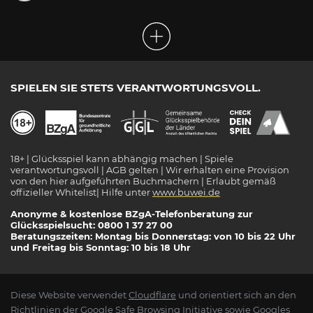
SPIELEN SIE STETS VERANTWORTUNGSVOLL.
18+ | Glücksspiel kann abhängig machen | Spiele
verantwortungsvoll | AGB gelten | Wir erhalten eine Provision
von den hier aufgeführten Buchmachern | Erlaubt gemäß
offizieller Whitelist| Hilfe unter
www.buwei.de
Anonyme & kostenlose BZgA-Telefonberatung zur
Glücksspielsucht: 0800 1 37 27 00
Beratungszeiten: Montag bis Donnerstag: von 10 bis 22 Uhr
und Freitag bis Sonntag: 10 bis 18 Uhr
Diese Website verwendet
Cloudflare
und orientiert sich an den
Richtlinien der
Google Safe Browsing
Initiative sowie Googles