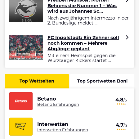
Behrens die Nummer 1 – Was
wird aus Johannes Sc...
Nach zweijährigem Intermezzo in der
2. Bundesliga meldet ...
FC Ingolstadt: Ein Zehner soll
noch kommen – Mehrere
Abgänge geplant
Mit einem Heimspiel gegen die
Würzburger Kickers startet ...
Top Wettseiten
Top Sportwetten Boni
Betano
4.8
/5
Betano Erfahrungen
Interwetten
4.7
/5
Interwetten Erfahrungen