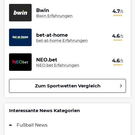
Bwin
4.7
/5
Bwin Erfahrungen
bet-at-home
4.6
/5
bet-at-home Erfahrungen
NEO.bet
4.6
/5
NEO.bet Erfahrungen
Zum Sportwetten Vergleich
Betano Bonus
4.8
/5
100% bis zu 80€
Interessante News Kategorien
AGB gelten
Fußball News
Interwetten Bonus
4.7
/5
100% bis 100€ Neukundenbonus