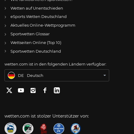
Wetten auf Unentschieden
eSports Wetten Deutschland
DE
Rot-Weiss Essen: Tom Moustier will weg – Baack und Sapina dafür im Blick?
Aktuelles Online-Wettprogramm
AT
Online Wetten Österreich
Sportwetten Glossar
Wettseiten Online (Top 10)
CH
Online Glücksspiel Schweiz
Sportwetten Deutschland
US
Best Online Gambling Sites US
wetten.com ist in den folgenden Ländern verfügbar:
BR
Apostas Online no Brasil
DE
Deutsch
wetten.com ist stolzer Unterstützer von: