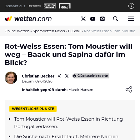
Bekannt aus:
Die wetten.com Redaktion
So bewerten wir die Anbieter
Online Wetten
»
Sportwetten News
»
Fußball
»
Rot-Weiss Essen: Tom Moustier w
wetten.com auf Facebook
Rot-Weiss Essen: Tom Moustier will
weg – Baack und Sapina dafür im
wetten.com auf YouTube
Blick?
Spielsucht Hilfe & Prävention
Christian Becker
Über Uns
Glücksspielexperte
Datum: 09.01.2026
Kontakt
Loading ...
Inhaltlich geprüft durch:
Marek Hansen
Schreiber gesucht
WESENTLICHE PUNKTE
Verantwortungsvolles Spielen
Tom Moustier will Rot-Weiss Essen in Richtung
Glücksspiel-Regulierung in Deutschland
Portugal verlassen.
Haftungsausschluss
Die Suche nach Ersatz läuft. Mehrere Namen