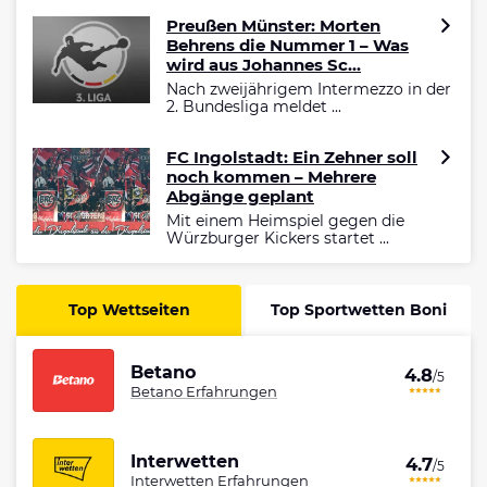
Preußen Münster: Morten
Behrens die Nummer 1 – Was
wird aus Johannes Sc...
Nach zweijährigem Intermezzo in der
2. Bundesliga meldet ...
FC Ingolstadt: Ein Zehner soll
noch kommen – Mehrere
Abgänge geplant
Mit einem Heimspiel gegen die
Würzburger Kickers startet ...
Top Wettseiten
Top Sportwetten Boni
Betano
4.8
/5
Betano Erfahrungen
Interwetten
4.7
/5
Interwetten Erfahrungen