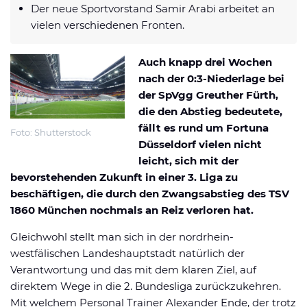
Der neue Sportvorstand Samir Arabi arbeitet an
Datenschutzerklärung
Shop
News
Deals
vielen verschiedenen Fronten.
Affiliate Disclaimer
Forum
Auch knapp drei Wochen
nach der 0:3-Niederlage bei
der SpVgg Greuther Fürth,
die den Abstieg bedeutete,
fällt es rund um Fortuna
Foto: Shutterstock
Düsseldorf vielen nicht
leicht, sich mit der
bevorstehenden Zukunft in einer 3. Liga zu
beschäftigen, die durch den Zwangsabstieg des TSV
1860 München nochmals an Reiz verloren hat.
Gleichwohl stellt man sich in der nordrhein-
westfälischen Landeshauptstadt natürlich der
Verantwortung und das mit dem klaren Ziel, auf
direktem Wege in die 2. Bundesliga zurückzukehren.
Mit welchem Personal Trainer Alexander Ende, der trotz