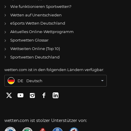
Wie funktionieren Sportwetten?
Wetten auf Unentschieden
eSports Wetten Deutschland
DE
Fortuna Düsseldorf: Schlechte Karten bei Kastenmeier – Zimmermann vor Verlängerung?
Aktuelles Online-Wettprogramm
AT
Online Wetten Österreich
Sportwetten Glossar
Wettseiten Online (Top 10)
CH
Online Glücksspiel Schweiz
Sportwetten Deutschland
US
Best Online Gambling Sites US
wetten.com ist in den folgenden Ländern verfügbar:
BR
Apostas Online no Brasil
DE
Deutsch
wetten.com ist stolzer Unterstützer von: