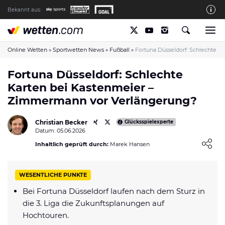
Bekannt aus:
Die wetten.com Redaktion
So bewerten wir die Anbieter
Online Wetten
»
Sportwetten News
»
Fußball
»
Fortuna Düsseldorf: Schlechte 
wetten.com auf Facebook
Fortuna Düsseldorf: Schlechte
Karten bei Kastenmeier –
wetten.com auf YouTube
Zimmermann vor Verlängerung?
Spielsucht Hilfe & Prävention
Christian Becker
Über Uns
Glücksspielexperte
Datum: 05.06.2026
Kontakt
Loading ...
Inhaltlich geprüft durch:
Marek Hansen
Schreiber gesucht
WESENTLICHE PUNKTE
Verantwortungsvolles Spielen
Bei Fortuna Düsseldorf laufen nach dem Sturz in
Glücksspiel-Regulierung in Deutschland
die 3. Liga die Zukunftsplanungen auf
Haftungsausschluss
Hochtouren.