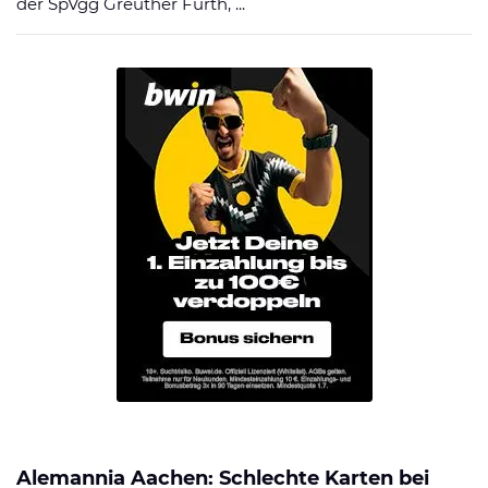
der SpVgg Greuther Fürth, ...
Alemannia Aachen: Schlechte Karten bei