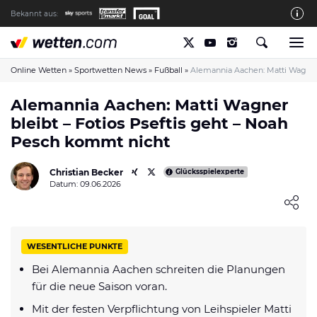
Bekannt aus:
Die wetten.com Redaktion
So bewerten wir die Anbieter
Online Wetten
»
Sportwetten News
»
Fußball
»
Alemannia Aachen: Matti Wagner 
wetten.com auf Facebook
Alemannia Aachen: Matti Wagner
bleibt – Fotios Pseftis geht – Noah
wetten.com auf YouTube
Pesch kommt nicht
Spielsucht Hilfe & Prävention
Christian Becker
Über Uns
Glücksspielexperte
Datum: 09.06.2026
Kontakt
Loading ...
Schreiber gesucht
WESENTLICHE PUNKTE
Verantwortungsvolles Spielen
Bei Alemannia Aachen schreiten die Planungen
Glücksspiel-Regulierung in Deutschland
für die neue Saison voran.
Haftungsausschluss
Mit der festen Verpflichtung von Leihspieler Matti