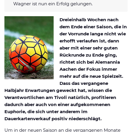
Wagner ist nun ein Erfolg gelungen.
Datenschutzerklärung
Shop
News
Deals
Affiliate Disclaimer
Dreieinhalb Wochen nach
Forum
dem Ende einer Saison, die in
der Vorrunde lange nicht wie
erhofft verlaufen ist, dann
aber mit einer sehr guten
Rückrunde zu Ende ging,
richtet sich bei Alemannia
Aachen der Fokus immer
mehr auf die neue Spielzeit.
Dass das vergangene
Halbjahr Erwartungen geweckt hat, wissen die
Verantwortlichen am Tivoli natürlich, profitieren
dadurch aber auch von einer aufgekommenen
Euphorie, die sich unter anderem im
Dauerkartenverkauf positiv niederschlägt.
Um in der neuen Saison an die vergangenen Monate