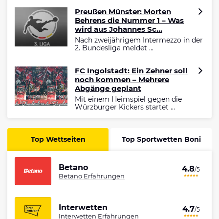
Preußen Münster: Morten
Behrens die Nummer 1 – Was
wird aus Johannes Sc...
Nach zweijährigem Intermezzo in der
2. Bundesliga meldet ...
FC Ingolstadt: Ein Zehner soll
noch kommen – Mehrere
Abgänge geplant
Mit einem Heimspiel gegen die
Würzburger Kickers startet ...
Top Wettseiten
Top Sportwetten Boni
Betano
4.8
/5
Betano Erfahrungen
Interwetten
4.7
/5
Interwetten Erfahrungen