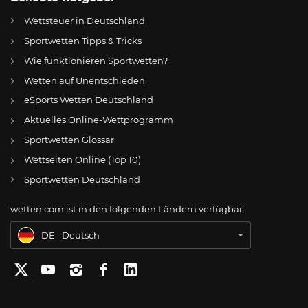
Wettsteuer in Deutschland
Sportwetten Tipps & Tricks
Wie funktionieren Sportwetten?
Wetten auf Unentschieden
eSports Wetten Deutschland
DE
Rot-Weiss Essen: Christoph Daferner im Visier – Was wird aus Marek Janssen?
Aktuelles Online-Wettprogramm
AT
Online Wetten Österreich
Sportwetten Glossar
Wettseiten Online (Top 10)
CH
Online Glücksspiel Schweiz
Sportwetten Deutschland
US
Best Online Gambling Sites US
wetten.com ist in den folgenden Ländern verfügbar:
BR
Apostas Online no Brasil
DE
Deutsch