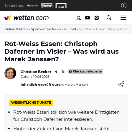
Bekannt aus:
Die wetten.com Redaktion
So bewerten wir die Anbieter
Online Wetten
»
Sportwetten News
»
Fußball
»
Rot-Weiss Essen: Christoph Dafer
wetten.com auf Facebook
Rot-Weiss Essen: Christoph
Daferner im Visier – Was wird aus
wetten.com auf YouTube
Marek Janssen?
Spielsucht Hilfe & Prävention
Christian Becker
Über Uns
Glücksspielexperte
Datum: 10.06.2026
Kontakt
Loading ...
Inhaltlich geprüft durch:
Marek Hansen
Schreiber gesucht
WESENTLICHE PUNKTE
Verantwortungsvolles Spielen
Rot-Weiss Essen soll sich wie weitere Drittigisten
Glücksspiel-Regulierung in Deutschland
für Christoph Daferner interessieren.
Haftungsausschluss
Hinter der Zukunft von Marek Janssen steht