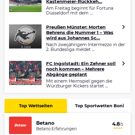
Kastenmeier-Rückkeh...
Am Freitag beginnt für Fortuna
Düsseldorf mit dem ...
Preußen Münster: Morten
Behrens die Nummer 1 – Was
wird aus Johannes Sc...
Nach zweijährigem Intermezzo in der
2. Bundesliga meldet ...
FC Ingolstadt: Ein Zehner soll
noch kommen – Mehrere
Abgänge geplant
Mit einem Heimspiel gegen die
Würzburger Kickers startet ...
Top Wettseiten
Top Sportwetten Boni
Betano
4.8
/5
Betano Erfahrungen