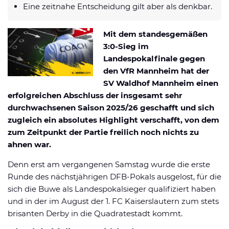
Eine zeitnahe Entscheidung gilt aber als denkbar.
Datenschutzerklärung
Shop
News
Deals
Affiliate Disclaimer
Mit dem standesgemäßen
Forum
3:0-Sieg im
Landespokalfinale gegen
den VfR Mannheim hat der
SV Waldhof Mannheim einen
erfolgreichen Abschluss der insgesamt sehr
durchwachsenen Saison 2025/26 geschafft und sich
zugleich ein absolutes Highlight verschafft, von dem
zum Zeitpunkt der Partie freilich noch nichts zu
ahnen war.
Denn erst am vergangenen Samstag wurde die erste
Runde des nächstjährigen DFB-Pokals ausgelost, für die
sich die Buwe als Landespokalsieger qualifiziert haben
und in der im August der 1. FC Kaiserslautern zum stets
brisanten Derby in die Quadratestadt kommt.