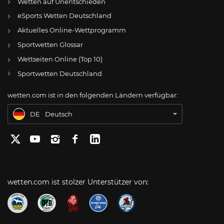
Wetten auf Unentschieden
eSports Wetten Deutschland
DE
Waldhof Mannheim: Trainersuche dauert an – Fällt eine zeitnahe Entscheidung?
Aktuelles Online-Wettprogramm
AT
Online Wetten Österreich
Sportwetten Glossar
Wettseiten Online (Top 10)
CH
Online Glücksspiel Schweiz
Sportwetten Deutschland
US
Best Online Gambling Sites US
wetten.com ist in den folgenden Ländern verfügbar:
BR
Apostas Online no Brasil
DE
Deutsch
wetten.com ist stolzer Unterstützer von: