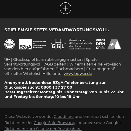
SPIELEN SIE STETS VERANTWORTUNGSVOLL.
18+ | Glücksspiel kann abhängig machen | Spiele
verantwortungsvoll | AGB gelten | Wir erhalten eine Provision
von den hier aufgeführten Buchmachern | Erlaubt gemäß
offizieller Whitelist| Hilfe unter
www.buwei.de
Anonyme & kostenlose BZgA-Telefonberatung zur
Glücksspielsucht: 0800 1 37 27 00
Beratungszeiten: Montag bis Donnerstag: von 10 bis 22 Uhr
und Freitag bis Sonntag: 10 bis 18 Uhr
Diese Website verwendet
Cloudflare
und orientiert sich an den
Richtlinien der
Google Safe Browsing
Initiative sowie Googles
Richtlinien zum Schutz der Privatsphäre
.