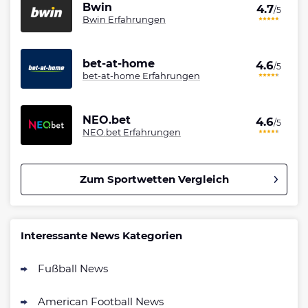
Bwin
4.7
/5
Bwin Erfahrungen
bet-at-home
4.6
/5
bet-at-home Erfahrungen
NEO.bet
4.6
/5
NEO.bet Erfahrungen
Zum Sportwetten Vergleich
Betano Bonus
4.8
/5
100% bis zu 80€
Interessante News Kategorien
AGB gelten
Fußball News
Interwetten Bonus
4.7
/5
100% bis 100€ Neukundenbonus
American Football News
AGB gelten