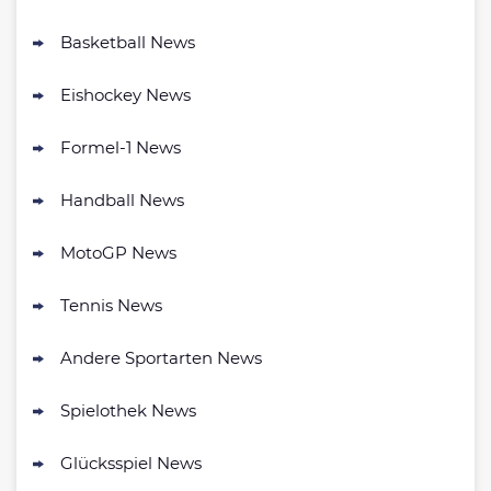
Bwin Bonus
Basketball News
4.7
/5
100% bis zu 100€
AGB gelten
Eishockey News
Formel-1 News
bet-at-home Bonus
500 % QUOTENBOOST + 100€
Handball News
4.6
/5
BONUS
AGB gelten
MotoGP News
NEO.bet Bonus
4.6
Tennis News
/5
200% bis zu 50€
AGB gelten
Andere Sportarten News
Zum Sportwetten Bonusvergleich
Spielothek News
Glücksspiel News