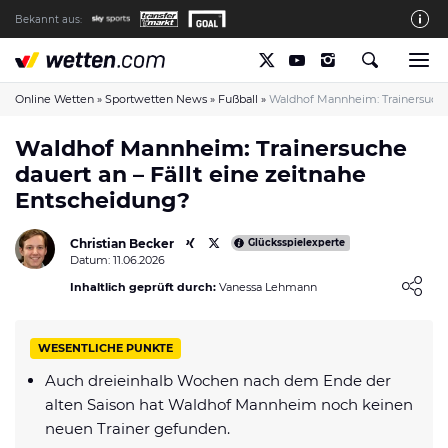
Bekannt aus:
Die wetten.com Redaktion
So bewerten wir die Anbieter
Online Wetten
»
Sportwetten News
»
Fußball
»
Waldhof Mannheim: Trainersuche 
wetten.com auf Facebook
Waldhof Mannheim: Trainersuche
dauert an – Fällt eine zeitnahe
wetten.com auf YouTube
Entscheidung?
Spielsucht Hilfe & Prävention
Christian Becker
Über Uns
Glücksspielexperte
Datum: 11.06.2026
Kontakt
Loading ...
Inhaltlich geprüft durch:
Vanessa Lehmann
Schreiber gesucht
WESENTLICHE PUNKTE
Verantwortungsvolles Spielen
Auch dreieinhalb Wochen nach dem Ende der
Glücksspiel-Regulierung in Deutschland
alten Saison hat Waldhof Mannheim noch keinen
Haftungsausschluss
neuen Trainer gefunden.