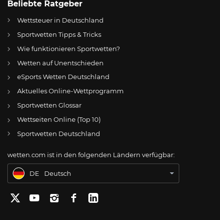
Beliebte Ratgeber
Wettsteuer in Deutschland
Sportwetten Tipps & Tricks
Wie funktionieren Sportwetten?
Wetten auf Unentschieden
eSports Wetten Deutschland
DE
Nach Kanada auch Mexiko bei der WM 2026 gescheitert – Entscheidende Trump-Hilfe für die USA?
Aktuelles Online-Wettprogramm
AT
Online Wetten Österreich
Sportwetten Glossar
Wettseiten Online (Top 10)
CH
Online Glücksspiel Schweiz
Sportwetten Deutschland
US
Best Online Gambling Sites US
wetten.com ist in den folgenden Ländern verfügbar:
BR
Apostas Online no Brasil
DE
Deutsch