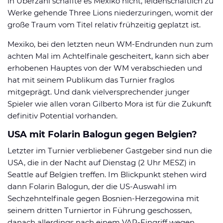
in Überzahl schaffte es Mexiko nicht, leidenschaftlich zu
Werke gehende Three Lions niederzuringen, womit der
große Traum vom Titel relativ frühzeitig geplatzt ist.
Mexiko, bei den letzten neun WM-Endrunden nun zum
achten Mal im Achtelfinale gescheitert, kann sich aber
erhobenen Hauptes von der WM verabschieden und
hat mit seinem Publikum das Turnier fraglos
mitgeprägt. Und dank vielversprechender junger
Spieler wie allen voran Gilberto Mora ist für die Zukunft
definitiv Potential vorhanden.
USA mit Folarin Balogun gegen Belgien?
Letzter im Turnier verbliebener Gastgeber sind nun die
USA, die in der Nacht auf Dienstag (2 Uhr MESZ) in
Seattle auf Belgien treffen. Im Blickpunkt stehen wird
dann Folarin Balogun, der die US-Auswahl im
Sechzehntelfinale gegen Bosnien-Herzegowina mit
seinem dritten Turniertor in Führung geschossen,
danach allerdings nach einem VAR-Eingriff wegen