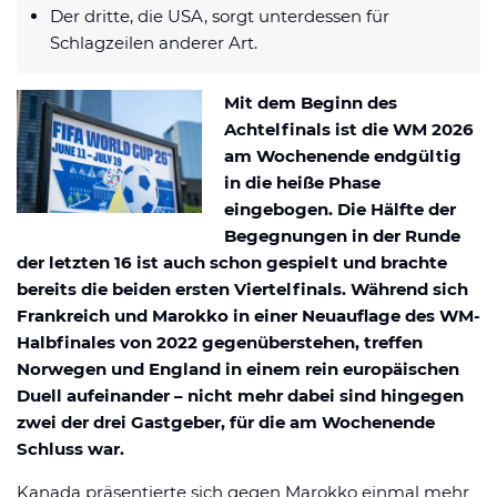
Datenschutzerklärung
Der dritte, die USA, sorgt unterdessen für
Shop
News
Deals
Schlagzeilen anderer Art.
Affiliate Disclaimer
Forum
Mit dem Beginn des
Achtelfinals ist die WM 2026
am Wochenende endgültig
in die heiße Phase
eingebogen. Die Hälfte der
Begegnungen in der Runde
der letzten 16 ist auch schon gespielt und brachte
bereits die beiden ersten Viertelfinals. Während sich
Frankreich und Marokko in einer Neuauflage des WM-
Halbfinales von 2022 gegenüberstehen, treffen
Norwegen und England in einem rein europäischen
Duell aufeinander – nicht mehr dabei sind hingegen
zwei der drei Gastgeber, für die am Wochenende
Schluss war.
Kanada präsentierte sich gegen Marokko einmal mehr