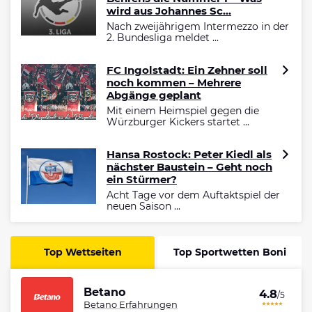
wird aus Johannes Sc...
Nach zweijährigem Intermezzo in der
2. Bundesliga meldet ...
FC Ingolstadt: Ein Zehner soll
noch kommen – Mehrere
Abgänge geplant
Mit einem Heimspiel gegen die
Würzburger Kickers startet ...
Hansa Rostock: Peter Kiedl als
nächster Baustein – Geht noch
ein Stürmer?
Acht Tage vor dem Auftaktspiel der
neuen Saison ...
Top Wettseiten
Top Sportwetten Boni
Betano
4.8
/5
Betano Erfahrungen