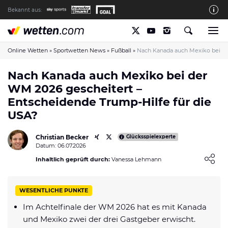
Bekannt aus:
Die wetten.com Redaktion
So bewerten wir die Anbieter
Online Wetten
»
Sportwetten News
»
Fußball
»
Nach Kanada auch Mexiko bei de
wetten.com auf Facebook
Nach Kanada auch Mexiko bei der
WM 2026 gescheitert –
wetten.com auf YouTube
Entscheidende Trump-Hilfe für die
Spielsucht Hilfe & Prävention
USA?
Über Uns
Christian Becker
Glücksspielexperte
Kontakt
Datum: 06.07.2026
Loading ...
Inhaltlich geprüft durch:
Vanessa Lehmann
Schreiber gesucht
Verantwortungsvolles Spielen
WESENTLICHE PUNKTE
Glücksspiel-Regulierung in Deutschland
Im Achtelfinale der WM 2026 hat es mit Kanada
Haftungsausschluss
und Mexiko zwei der drei Gastgeber erwischt.