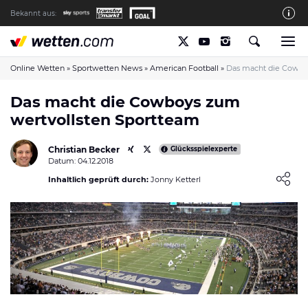
Bekannt aus:
Die wetten.com Redaktion
So bewerten wir die Anbieter
Online Wetten
»
Sportwetten News
»
American Football
»
Das macht die Cowbo
wetten.com auf Facebook
Das macht die Cowboys zum
wertvollsten Sportteam
wetten.com auf YouTube
Spielsucht Hilfe & Prävention
Christian Becker
Glücksspielexperte
Datum: 04.12.2018
Über Uns
Loading ...
Inhaltlich geprüft durch:
Jonny Ketterl
Kontakt
Schreiber gesucht
Verantwortungsvolles Spielen
Glücksspiel-Regulierung in Deutschland
Haftungsausschluss