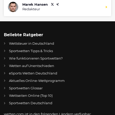
Marek Hansen
Redakteur
Beliebte Ratgeber
Wettsteuer in Deutschland
Sportwetten Tipps & Tricks
Wie funktionieren Sportwetten?
Wetten auf Unentschieden
eSports Wetten Deutschland
DE
Das macht die Cowboys zum wertvollsten Sportteam
Aktuelles Online-Wettprogramm
AT
Online Wetten Österreich
Sportwetten Glossar
Wettseiten Online (Top 10)
CH
Online Glücksspiel Schweiz
Sportwetten Deutschland
US
Best Online Gambling Sites US
wetten.com ist in den folgenden Ländern verfügbar: