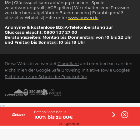
18+ | Glücksspiel kann abhängig machen | Spiele
verantwortungsvoll | AGB gelten | Wir erhalten eine Provision
von den hier aufgeführten Buchmachern | Erlaubt gemäß
offizieller Whitelist| Hilfe unter
www.buwei.de
Anonyme & kostenlose BZgA-Telefonberatung zur
Glücksspielsucht: 0800 1 37 27 00
Beratungszeiten: Montag bis Donnerstag: von 10 bis 22 Uhr
und Freitag bis Sonntag: 10 bis 18 Uhr
Diese Website verwendet
Cloudflare
und orientiert sich an den
Richtlinien der
Google Safe Browsing
Initiative sowie Googles
Richtlinien zum Schutz der Privatsphäre
.
Betano Sport Bonus
100% bis zu 80€
AGB gelten, 18+