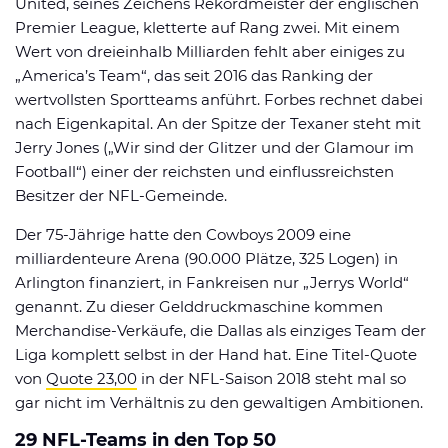
United, seines Zeichens Rekordmeister der englischen
Premier League, kletterte auf Rang zwei. Mit einem
Wert von dreieinhalb Milliarden fehlt aber einiges zu
„America’s Team“, das seit 2016 das Ranking der
wertvollsten Sportteams anführt. Forbes rechnet dabei
nach Eigenkapital. An der Spitze der Texaner steht mit
Jerry Jones („Wir sind der Glitzer und der Glamour im
Football“) einer der reichsten und einflussreichsten
Besitzer der NFL-Gemeinde.
Der 75-Jährige hatte den Cowboys 2009 eine
milliardenteure Arena (90.000 Plätze, 325 Logen) in
Arlington finanziert, in Fankreisen nur „Jerrys World“
genannt. Zu dieser Gelddruckmaschine kommen
Merchandise-Verkäufe, die Dallas als einziges Team der
Liga komplett selbst in der Hand hat. Eine Titel-Quote
von
Quote 23,00
in der NFL-Saison 2018 steht mal so
gar nicht im Verhältnis zu den gewaltigen Ambitionen.
29 NFL-Teams in den Top 50