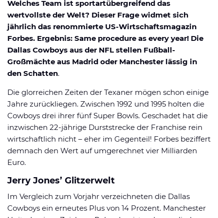
Welches Team ist sportartübergreifend das
Datenschutzerklärung
Shop
News
Deals
wertvollste der Welt? Dieser Frage widmet sich
Affiliate Disclaimer
jährlich das renommierte US-Wirtschaftsmagazin
Forum
Forbes. Ergebnis: Same procedure as every year! Die
Dallas Cowboys aus der NFL stellen Fußball-
Großmächte aus Madrid oder Manchester lässig in
den Schatten
.
Die glorreichen Zeiten der Texaner mögen schon einige
Jahre zurückliegen. Zwischen 1992 und 1995 holten die
Cowboys drei ihrer fünf Super Bowls. Geschadet hat die
inzwischen 22-jährige Durststrecke der Franchise rein
wirtschaftlich nicht – eher im Gegenteil! Forbes beziffert
demnach den Wert auf umgerechnet vier Milliarden
Euro.
Jerry Jones’ Glitzerwelt
Im Vergleich zum Vorjahr verzeichneten die Dallas
Cowboys ein erneutes Plus von 14 Prozent. Manchester