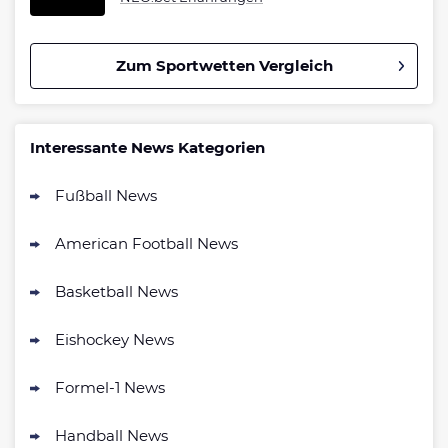
Zum Sportwetten Vergleich
Betano Bonus
4.8
/5
100% bis zu 80€
Interessante News Kategorien
AGB gelten
Fußball News
Interwetten Bonus
4.7
/5
100% bis 100€ Neukundenbonus
American Football News
AGB gelten
Bwin Bonus
Basketball News
4.7
/5
100% bis zu 100€
AGB gelten
Eishockey News
Formel-1 News
bet-at-home Bonus
500 % QUOTENBOOST + 100€
Handball News
4.6
/5