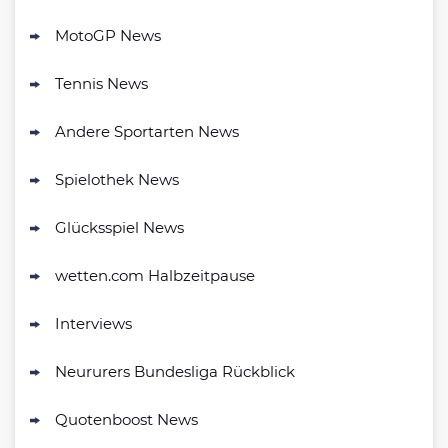
BONUS
AGB gelten
MotoGP News
NEO.bet Bonus
4.6
Tennis News
/5
200% bis zu 50€
AGB gelten
Andere Sportarten News
Zum Sportwetten Bonusvergleich
Spielothek News
Glücksspiel News
wetten.com Halbzeitpause
Interviews
Neururers Bundesliga Rückblick
Quotenboost News