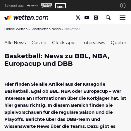
Bekannt aus:
Die wetten.com Redaktion
So bewerten wir die Anbieter
Online Wetten
»
Sportwetten News
»
Basketball
wetten.com auf Facebook
Alle News
Casino
Glücksspiel
Interviews
Quotenb
wetten.com auf YouTube
Basketball: News zu BBL, NBA,
Spielsucht Hilfe & Prävention
Europacup und DBB
Über Uns
Kontakt
Hier finden Sie alle Artikel aus der Kategorie
Basketball. Egal ob BBL, NBA oder Europacup – wer
Schreiber gesucht
Interesse an Informationen über die Korbjäger hat, ist
Verantwortungsvolles Spielen
hier genau richtig. In diesem Bereich finden Sie
Spielvorschauen für die reguläre Saison und die
Glücksspiel-Regulierung in Deutschland
Playoffs, Berichte über das DBB-Team und
Haftungsausschluss
wissenswerte News über die Teams. Dazu gibt es