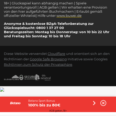
18+ | Glücksspiel kann abhängig machen | Spiele
verantwortungsvoll | AGB gelten | Wir erhalten eine Provision
von den hier aufgeführten Buchmachern | Erlaubt gemäß
offizieller Whitelist| Hilfe unter
www.buwei.de
Anonyme & kostenlose BZgA-Telefonberatung zur
Glücksspielsucht: 0800 1 37 27 00
Beratungszeiten: Montag bis Donnerstag: von 10 bis 22 Uhr
und Freitag bis Sonntag: 10 bis 18 Uhr
Diese Website verwendet
Cloudflare
und orientiert sich an den
Richtlinien der
Google Safe Browsing
Initiative sowie Googles
Richtlinien zum Schutz der Privatsphäre
.
Betano Sport Bonus
100% bis zu 80€
AGB gelten, 18+