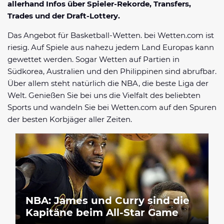
allerhand Infos über Spieler-Rekorde, Transfers,
Datenschutzerklärung
Shop
News
Deals
Trades und der Draft-Lottery.
Affiliate Disclaimer
Forum
Das Angebot für Basketball-Wetten. bei Wetten.com ist
riesig. Auf Spiele aus nahezu jedem Land Europas kann
gewettet werden. Sogar Wetten auf Partien in
Südkorea, Australien und den Philippinen sind abrufbar.
Über allem steht natürlich die NBA, die beste Liga der
Welt. Genießen Sie bei uns die Vielfalt des beliebten
Sports und wandeln Sie bei Wetten.com auf den Spuren
der besten Korbjäger aller Zeiten.
NBA: James und Curry sind die
Kapitäne beim All-Star Game