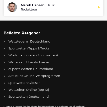
Marek Hansen
Redakteur
Beliebte Ratgeber
Wettsteuer in Deutschland
Sportwetten Tipps & Tricks
Wie funktionieren Sportwetten?
Wetten auf Unentschieden
eSports Wetten Deutschland
DE
Basketball
Aktuelles Online-Wettprogramm
AT
Online Wetten Österreich
Sportwetten Glossar
Wettseiten Online (Top 10)
CH
Online Glücksspiel Schweiz
Sportwetten Deutschland
US
Best Online Gambling Sites US
wetten.com ist in den folgenden Ländern verfügbar: