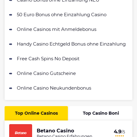
50 Euro Bonus ohne Einzahlung Casino
Online Casinos mit Anmeldebonus
Handy Casino Echtgeld Bonus ohne Einzahlung
Free Cash Spins No Deposit
Online Casino Gutscheine
Online Casino Neukundenbonus
Top Online Casinos
Top Casino Boni
Betano Casino
4.9
/5
Betano Casino Erfahrungen