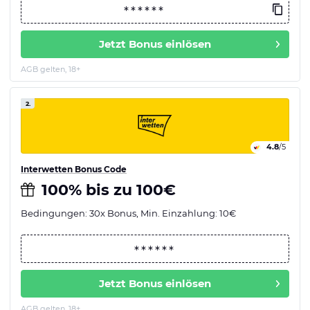
Jetzt Bonus einlösen
AGB gelten, 18+
2.
4.8
/5
Interwetten Bonus Code
100% bis zu 100€
Bedingungen: 30x Bonus, Min. Einzahlung: 10€
Jetzt Bonus einlösen
AGB gelten, 18+