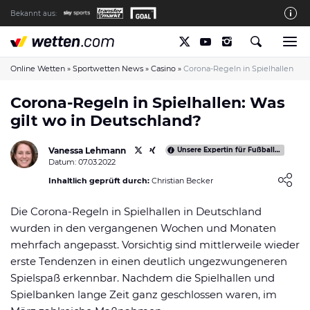
Bekannt aus:
Die wetten.com Redaktion
So bewerten wir die Anbieter
Online Wetten
»
Sportwetten News
»
Casino
»
Corona-Regeln in Spielhallen
wetten.com auf Facebook
Corona-Regeln in Spielhallen: Was
gilt wo in Deutschland?
wetten.com auf YouTube
Spielsucht Hilfe & Prävention
Vanessa Lehmann
Unsere Expertin für Fußball International, Boxen und Basketball
Datum: 07.03.2022
Über Uns
Loading ...
Inhaltlich geprüft durch:
Christian Becker
Kontakt
Die Corona-Regeln in Spielhallen in Deutschland
Schreiber gesucht
wurden in den vergangenen Wochen und Monaten
Verantwortungsvolles Spielen
mehrfach angepasst. Vorsichtig sind mittlerweile wieder
erste Tendenzen in einen deutlich ungezwungeneren
Glücksspiel-Regulierung in Deutschland
Spielspaß erkennbar. Nachdem die Spielhallen und
Haftungsausschluss
Spielbanken lange Zeit ganz geschlossen waren, im