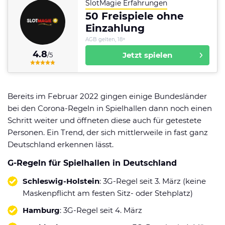
SlotMagie Erfahrungen
50 Freispiele ohne
Einzahlung
AGB gelten, 18+
4.8
Jetzt spielen
/5
Bereits im Februar 2022 gingen einige Bundesländer
bei den Corona-Regeln in Spielhallen dann noch einen
Schritt weiter und öffneten diese auch für getestete
Personen. Ein Trend, der sich mittlerweile in fast ganz
Deutschland erkennen lässt.
G-Regeln für Spielhallen in Deutschland
Schleswig-Holstein
: 3G-Regel seit 3. März (keine
Maskenpflicht am festen Sitz- oder Stehplatz)
Hamburg
: 3G-Regel seit 4. März