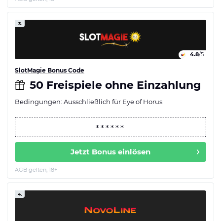
3.
4.8
/5
SlotMagie Bonus Code
50 Freispiele ohne Einzahlung
Bedingungen: Ausschließlich für Eye of Horus
Jetzt Bonus einlösen
AGB gelten, 18+
4.