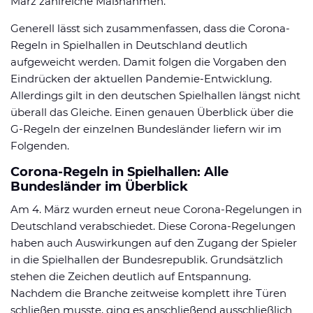
März zahlreiche Maßnahmen.
Datenschutzerklärung
Shop
News
Deals
Generell lässt sich zusammenfassen, dass die Corona-
Affiliate Disclaimer
Regeln in Spielhallen in Deutschland deutlich
Forum
aufgeweicht werden. Damit folgen die Vorgaben den
Eindrücken der aktuellen Pandemie-Entwicklung.
Allerdings gilt in den deutschen Spielhallen längst nicht
überall das Gleiche. Einen genauen Überblick über die
G-Regeln der einzelnen Bundesländer liefern wir im
Folgenden.
Corona-Regeln in Spielhallen: Alle
Bundesländer im Überblick
Am 4. März wurden erneut neue Corona-Regelungen in
Deutschland verabschiedet. Diese Corona-Regelungen
haben auch Auswirkungen auf den Zugang der Spieler
in die Spielhallen der Bundesrepublik. Grundsätzlich
stehen die Zeichen deutlich auf Entspannung.
Nachdem die Branche zeitweise komplett ihre Türen
schließen musste, ging es anschließend ausschließlich