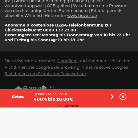
18+ | Glücksspiel kann abhängig machen | Spiele
verantwortungsvoll | AGB gelten | Wir erhalten eine Provision
von den hier aufgeführten Buchmachern | Erlaubt gemäß
offizieller Whitelist| Hilfe unter
www.buwei.de
Anonyme & kostenlose BZgA-Telefonberatung zur
Glücksspielsucht: 0800 1 37 27 00
Beratungszeiten: Montag bis Donnerstag: von 10 bis 22 Uhr
und Freitag bis Sonntag: 10 bis 18 Uhr
Diese Website verwendet
Cloudflare
und orientiert sich an den
Richtlinien der
Google Safe Browsing
Initiative sowie Googles
Richtlinien zum Schutz der Privatsphäre
.
Betano Casino Bonus
400% bis zu 80€
AGB gelten, 18+