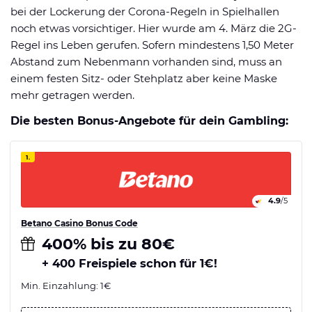
bei der Lockerung der Corona-Regeln in Spielhallen
noch etwas vorsichtiger. Hier wurde am 4. März die 2G-
Regel ins Leben gerufen. Sofern mindestens 1,50 Meter
Abstand zum Nebenmann vorhanden sind, muss an
einem festen Sitz- oder Stehplatz aber keine Maske
mehr getragen werden.
Die besten Bonus-Angebote für dein Gambling:
1.
4.9
/5
Betano Casino Bonus Code
400% bis zu 80€
+ 400 Freispiele schon für 1€!
Min. Einzahlung: 1€