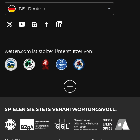
BR
Apostas Online no Brasil
DE
Deutsch
wetten.com ist stolzer Unterstützer von:
SPIELEN SIE STETS VERANTWORTUNGSVOLL.