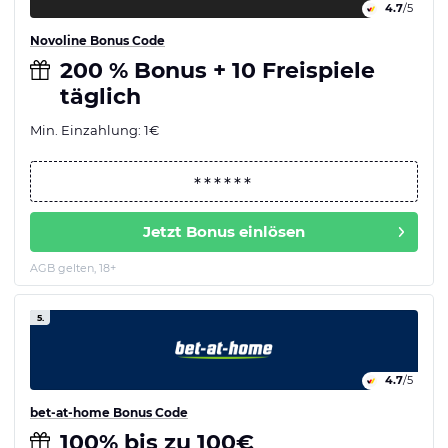
4.7
/5
Novoline Bonus Code
200 % Bonus + 10 Freispiele
täglich
Min. Einzahlung: 1€
Jetzt Bonus einlösen
AGB gelten, 18+
5.
4.7
/5
bet-at-home Bonus Code
100% bis zu 100€