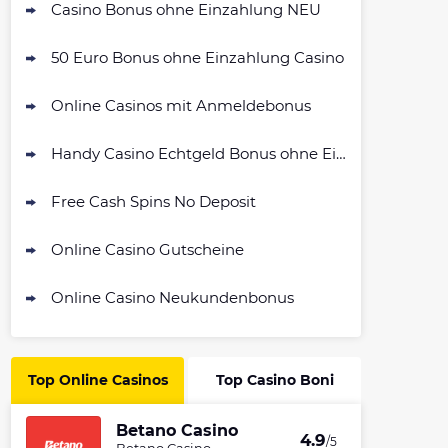
Casino Bonus ohne Einzahlung NEU
50 Euro Bonus ohne Einzahlung Casino
Online Casinos mit Anmeldebonus
Handy Casino Echtgeld Bonus ohne Einzahlung
Free Cash Spins No Deposit
Online Casino Gutscheine
Online Casino Neukundenbonus
Top Online Casinos
Top Casino Boni
Betano Casino
4.9
/5
Betano Casino