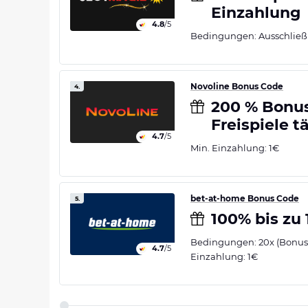
Einzahlung
4.8
/5
Bedingungen: Ausschließli
Novoline Bonus Code
4.
200 % Bonus
Freispiele t
4.7
/5
Min. Einzahlung: 1€
bet-at-home Bonus Code
5.
100% bis zu
Bedingungen: 20x (Bonus 
4.7
/5
Einzahlung: 1€