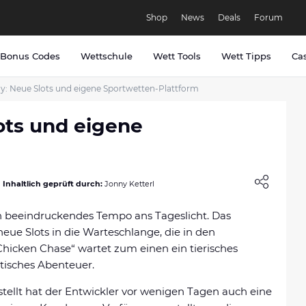
Shop
News
Deals
Forum
Bonus Codes
Wettschule
Wett Tools
Wett Tipps
Ca
y: Neue Slots und eigene Sportwetten-Plattform
20 Wettanbieter
🏆 Top 20 Casinos
🃏 Poker
⚽️ Sportwetten
🎰 Top Casino Boni

🎰
ots und eigene
Betano Casino 
Poker
Wettanbieter Vergleich
Betway Bonus Code
11.
WettArena Erfahrungen
Bwin Casino Erfahrungen
01.
Code
Sportwetten.de Bonus
Online Poker PayPal
Neue Wettanbieter
12.
ODDSET Erfahrungen
LuckyLouis Erfahrungen
02.
Interwetten Bo
Code
Inhaltlich geprüft durch:
Jonny Ketterl
Sportingbet
Poker App
Sportwetten ab 1€ Einzahlu
WettArena Bonus Code
13.
Wunderino Erfahrungen
03.
SlotMagie Bonu
Erfahrungen
in beeindruckendes Tempo ans Tageslicht. Das
Online Poker Bonus
Deutsche Wettanbieter
🏆
ODDSET Bonus Code
14.
DAZN BET Erfahrungen
DrückGlück Erfahrungen
04.
Novoline Bonus
eue Slots in die Warteschlange, die in den
Poker Bonus ohne Einzahlung
Wettanbieter ohne Steuer
01
bet-at-home B
hicken Chase“ wartet zum einen ein tierisches
Sportingbet Bonus Code
15.
Tipwin Erfahrungen
Knight Slots Erfahrungen
05.
Code
ptisches Abenteuer.
🏆 Top Poker Anbieter
Wettanbieter mit deutscher 
02
DAZN BET Bonus Code
16.
Wildz Erfahrungen
06.
Jokerstar Bonu
stellt hat der Entwickler vor wenigen Tagen auch eine
Wettseiten

01.
GG Poker Erfahrungen
03