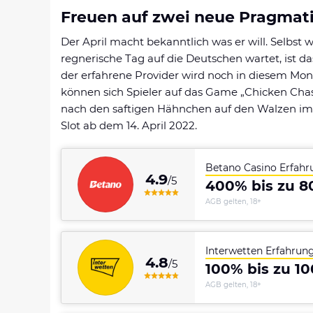
Freuen auf zwei neue Pragmatic
Der April macht bekanntlich was er will. Selbst
regnerische Tag auf die Deutschen wartet, ist 
der erfahrene Provider wird noch in diesem Mona
können sich Spieler auf das Game „Chicken Chase
nach den saftigen Hähnchen auf den Walzen im 
Slot ab dem 14. April 2022.
Betano Casino Erfah
4.9
/5
400% bis zu 8
AGB gelten, 18+
Interwetten Erfahrun
4.8
/5
100% bis zu 1
AGB gelten, 18+