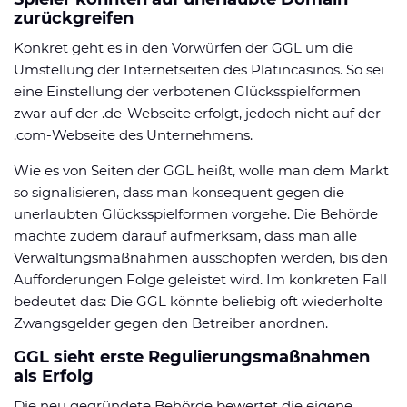
zurückgreifen
Konkret geht es in den Vorwürfen der GGL um die
Umstellung der Internetseiten des Platincasinos. So sei
eine Einstellung der verbotenen Glücksspielformen
zwar auf der .de-Webseite erfolgt, jedoch nicht auf der
.com-Webseite des Unternehmens.
Wie es von Seiten der GGL heißt, wolle man dem Markt
so signalisieren, dass man konsequent gegen die
unerlaubten Glücksspielformen vorgehe. Die Behörde
machte zudem darauf aufmerksam, dass man alle
Verwaltungsmaßnahmen ausschöpfen werden, bis den
Aufforderungen Folge geleistet wird. Im konkreten Fall
bedeutet das: Die GGL könnte beliebig oft wiederholte
Zwangsgelder gegen den Betreiber anordnen.
GGL sieht erste Regulierungsmaßnahmen
als Erfolg
Die neu gegründete Behörde bewertet die eigene