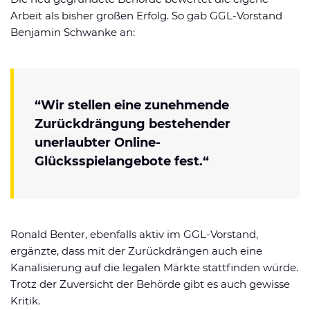
Arbeit als bisher großen Erfolg. So gab GGL-Vorstand
Benjamin Schwanke an:
“Wir stellen eine zunehmende
Zurückdrängung bestehender
unerlaubter Online-
Glücksspielangebote fest.“
Ronald Benter, ebenfalls aktiv im GGL-Vorstand,
ergänzte, dass mit der Zurückdrängen auch eine
Kanalisierung auf die legalen Märkte stattfinden würde.
Trotz der Zuversicht der Behörde gibt es auch gewisse
Kritik.