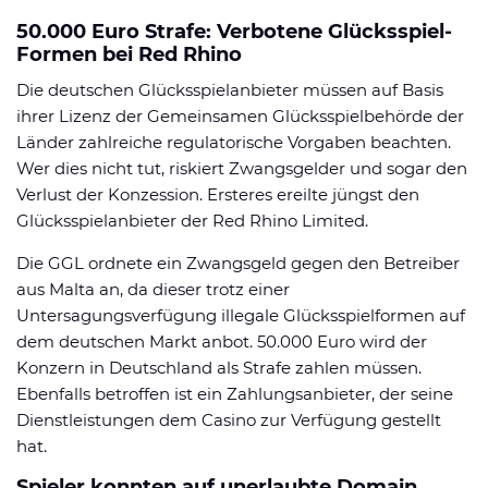
50.000 Euro Strafe: Verbotene Glücksspiel-
Formen bei Red Rhino
Die deutschen Glücksspielanbieter müssen auf Basis
ihrer Lizenz der Gemeinsamen Glücksspielbehörde der
Länder zahlreiche regulatorische Vorgaben beachten.
Wer dies nicht tut, riskiert Zwangsgelder und sogar den
Verlust der Konzession. Ersteres ereilte jüngst den
Glücksspielanbieter der Red Rhino Limited.
Die GGL ordnete ein Zwangsgeld gegen den Betreiber
aus Malta an, da dieser trotz einer
Untersagungsverfügung illegale Glücksspielformen auf
dem deutschen Markt anbot. 50.000 Euro wird der
Konzern in Deutschland als Strafe zahlen müssen.
Ebenfalls betroffen ist ein Zahlungsanbieter, der seine
Dienstleistungen dem Casino zur Verfügung gestellt
hat.
Spieler konnten auf unerlaubte Domain