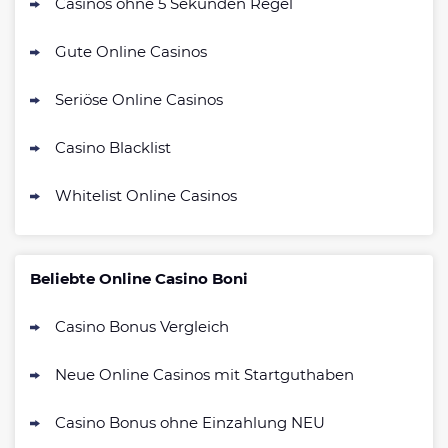
Casinos ohne 5 Sekunden Regel
Gute Online Casinos
Seriöse Online Casinos
Casino Blacklist
Whitelist Online Casinos
Beliebte Online Casino Boni
Casino Bonus Vergleich
Neue Online Casinos mit Startguthaben
Casino Bonus ohne Einzahlung NEU