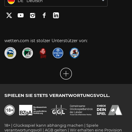
DE
Deutsch
wetten.com ist stolzer Unterstützer von:
SPIELEN SIE STETS VERANTWORTUNGSVOLL.
18+ | Glücksspiel kann abhängig machen | Spiele
verantwortungsvoll | AGB gelten | Wir erhalten eine Provision