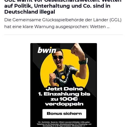
auf Politik, Unterhaltung und Co. sind in
Deutschland illegal
Die Gemeinsame Glücksspielbehörde der Länder (GGL)
hat eine klare Warnung ausgesprochen: Wetten ...