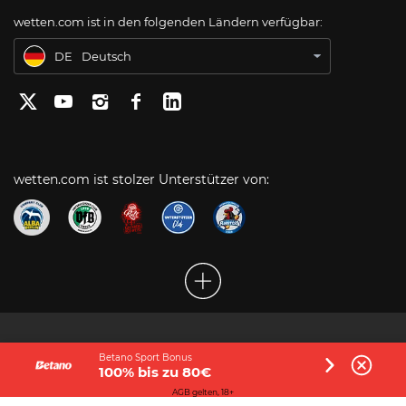
wetten.com ist in den folgenden Ländern verfügbar:
BR
Apostas Online no Brasil
DE
Deutsch
wetten.com ist stolzer Unterstützer von:
SPIELEN SIE STETS VERANTWORTUNGSVOLL.
Betano Sport Bonus
100% bis zu 80€
AGB gelten, 18+