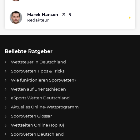
Marek Hansen
Redakteur
Beliebte Ratgeber
Wettsteuer in Deutschland
Sportwetten Tipps & Tricks
Wie funktionieren Sportwetten?
Wetten auf Unentschieden
eSports Wetten Deutschland
DE
Die 10 schlechtesten Bundesligisten aller Zeiten
Aktuelles Online-Wettprogramm
AT
Online Wetten Österreich
Sportwetten Glossar
Wettseiten Online (Top 10)
CH
Online Glücksspiel Schweiz
Sportwetten Deutschland
US
Best Online Gambling Sites US