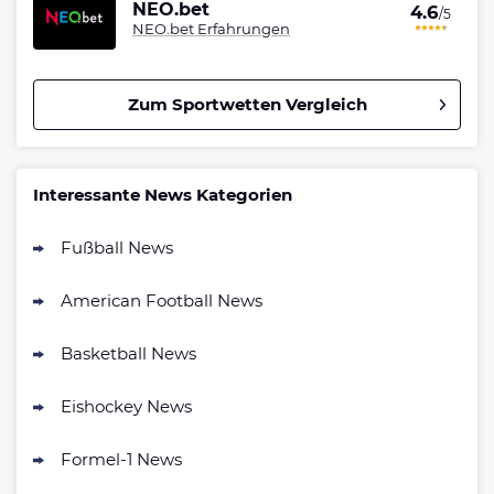
NEO.bet
4.6
/5
NEO.bet Erfahrungen
Zum Sportwetten Vergleich
Betano Bonus
4.8
/5
100% bis zu 80€
Interessante News Kategorien
AGB gelten
Fußball News
Interwetten Bonus
4.7
/5
100% bis 100€ Neukundenbonus
American Football News
AGB gelten
Bwin Bonus
Basketball News
4.7
/5
100% bis zu 100€
AGB gelten
Eishockey News
Formel-1 News
bet-at-home Bonus