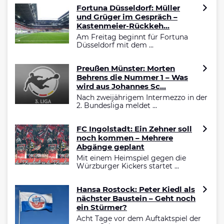
Fortuna Düsseldorf: Müller
und Grüger im Gespräch –
Kastenmeier-Rückkeh...
Am Freitag beginnt für Fortuna
Düsseldorf mit dem ...
Preußen Münster: Morten
Behrens die Nummer 1 – Was
wird aus Johannes Sc...
Nach zweijährigem Intermezzo in der
2. Bundesliga meldet ...
FC Ingolstadt: Ein Zehner soll
noch kommen – Mehrere
Abgänge geplant
Mit einem Heimspiel gegen die
Würzburger Kickers startet ...
Hansa Rostock: Peter Kiedl als
nächster Baustein – Geht noch
ein Stürmer?
Acht Tage vor dem Auftaktspiel der