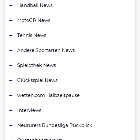
500 % QUOTENBOOST + 100€
Handball News
4.6
/5
BONUS
AGB gelten
MotoGP News
NEO.bet Bonus
4.6
Tennis News
/5
200% bis zu 50€
AGB gelten
Andere Sportarten News
Zum Sportwetten Bonusvergleich
Spielothek News
Glücksspiel News
wetten.com Halbzeitpause
Interviews
Neururers Bundesliga Rückblick