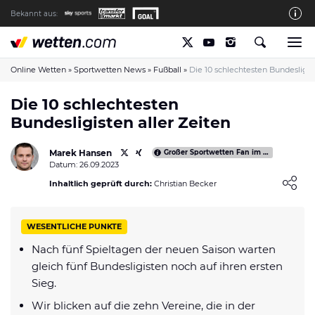
Bekannt aus:
Die wetten.com Redaktion
So bewerten wir die Anbieter
Online Wetten
»
Sportwetten News
»
Fußball
»
Die 10 schlechtesten Bundesligist
wetten.com auf Facebook
Die 10 schlechtesten
Bundesligisten aller Zeiten
wetten.com auf YouTube
Spielsucht Hilfe & Prävention
Marek Hansen
Großer Sportwetten Fan im gesamten DACH Raum
Datum: 26.09.2023
Über Uns
Loading ...
Inhaltlich geprüft durch:
Christian Becker
Kontakt
Schreiber gesucht
WESENTLICHE PUNKTE
Verantwortungsvolles Spielen
Nach fünf Spieltagen der neuen Saison warten
gleich fünf Bundesligisten noch auf ihren ersten
Glücksspiel-Regulierung in Deutschland
Sieg.
Haftungsausschluss
Wir blicken auf die zehn Vereine, die in der