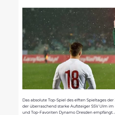
07.
07.
07.
AdmiralBet Bonus Code
Swiftspiele Erfahrungen
15.
Erfahrungen
03.
Lotto.de Erfahrungen
08.
08.
08.
Bet365 Erfahrungen
Bet365 Bonus Code
Merkur Slots Erfahrungen
09.
09.
Betway Erfahrungen
Luna Slots Erfahrungen
Sportwetten.de
10.
10.
Löwen Play Erfahrungen
Erfahrungen
Das absolute Top-Spiel des elften Spieltages der
der überraschend starke Aufsteiger SSV Ulm im 
und Top-Favoriten Dynamo Dresden empfängt. 