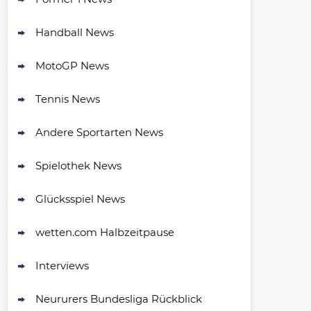
bet-at-home Bonus
Handball News
500 % QUOTENBOOST +
4.6
/5
100€ BONUS
MotoGP News
AGB gelten
NEO.bet Bonus
Tennis News
4.6
/5
200% bis zu 50€
AGB gelten
Andere Sportarten News
Spielothek News
Zum Sportwetten Bonusvergleich
Glücksspiel News
wetten.com Halbzeitpause
Interviews
Neururers Bundesliga Rückblick