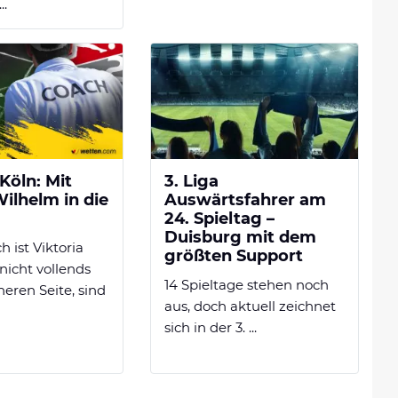
..
 Köln: Mit
3. Liga
ilhelm in die
Auswärtsfahrer am
24. Spieltag –
Duisburg mit dem
 ist Viktoria
größten Support
nicht vollends
14 Spieltage stehen noch
heren Seite, sind
aus, doch aktuell zeichnet
sich in der 3. ...