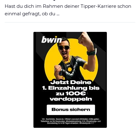
Hast du dich im Rahmen deiner Tipper-Karriere schon
einmal gefragt, ob du ...