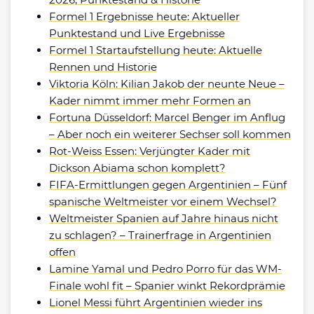
Formel 1 Ergebnisse heute: Aktueller
Punktestand und Live Ergebnisse
Formel 1 Startaufstellung heute: Aktuelle
Rennen und Historie
Viktoria Köln: Kilian Jakob der neunte Neue –
Kader nimmt immer mehr Formen an
Fortuna Düsseldorf: Marcel Benger im Anflug
– Aber noch ein weiterer Sechser soll kommen
Rot-Weiss Essen: Verjüngter Kader mit
Dickson Abiama schon komplett?
FIFA-Ermittlungen gegen Argentinien – Fünf
spanische Weltmeister vor einem Wechsel?
Weltmeister Spanien auf Jahre hinaus nicht
zu schlagen? – Trainerfrage in Argentinien
offen
Lamine Yamal und Pedro Porro für das WM-
Finale wohl fit – Spanier winkt Rekordprämie
Lionel Messi führt Argentinien wieder ins