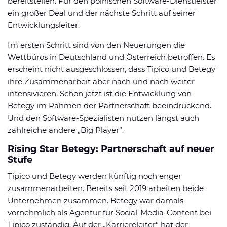
bereitstellen. Für den polnischen Software-Dienstleister
Datenschutzerklärung
Shop
News
Deals
ein großer Deal und der nächste Schritt auf seiner
Affiliate Disclaimer
Entwicklungsleiter.
Forum
Im ersten Schritt sind von den Neuerungen die
Wettbüros in Deutschland und Österreich betroffen. Es
erscheint nicht ausgeschlossen, dass Tipico und Betegy
ihre Zusammenarbeit aber nach und nach weiter
intensivieren. Schon jetzt ist die Entwicklung von
Betegy im Rahmen der Partnerschaft beeindruckend.
Und den Software-Spezialisten nutzen längst auch
zahlreiche andere „Big Player“.
Rising Star Betegy: Partnerschaft auf neuer
Stufe
Tipico und Betegy werden künftig noch enger
zusammenarbeiten. Bereits seit 2019 arbeiten beide
Unternehmen zusammen. Betegy war damals
vornehmlich als Agentur für Social-Media-Content bei
Tipico zuständig. Auf der „Karriereleiter“ hat der