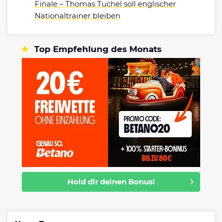
Finale – Thomas Tuchel soll englischer
Nationaltrainer bleiben
Top Empfehlung des Monats
Hold dir deinen Bonus!