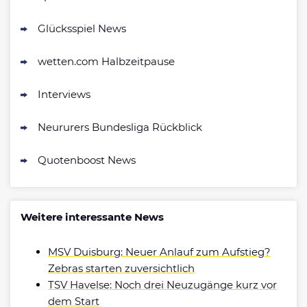
Glücksspiel News
wetten.com Halbzeitpause
Interviews
Neururers Bundesliga Rückblick
Quotenboost News
Weitere interessante News
MSV Duisburg: Neuer Anlauf zum Aufstieg?
Zebras starten zuversichtlich
TSV Havelse: Noch drei Neuzugänge kurz vor
dem Start