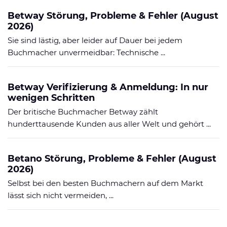
Betway Störung, Probleme & Fehler (August
2026)
Sie sind lästig, aber leider auf Dauer bei jedem
Buchmacher unvermeidbar: Technische ...
Betway Verifizierung & Anmeldung: In nur
wenigen Schritten
Der britische Buchmacher Betway zählt
hunderttausende Kunden aus aller Welt und gehört ...
Betano Störung, Probleme & Fehler (August
2026)
Selbst bei den besten Buchmachern auf dem Markt
lässt sich nicht vermeiden, ...