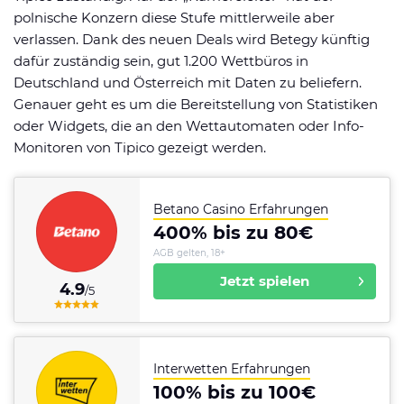
polnische Konzern diese Stufe mittlerweile aber
verlassen. Dank des neuen Deals wird Betegy künftig
dafür zuständig sein, gut 1.200 Wettbüros in
Deutschland und Österreich mit Daten zu beliefern.
Genauer geht es um die Bereitstellung von Statistiken
oder Widgets, die an den Wettautomaten oder Info-
Monitoren von Tipico gezeigt werden.
Betano Casino Erfahrungen
400% bis zu 80€
AGB gelten, 18+
Jetzt spielen
4.9
/5
Interwetten Erfahrungen
100% bis zu 100€