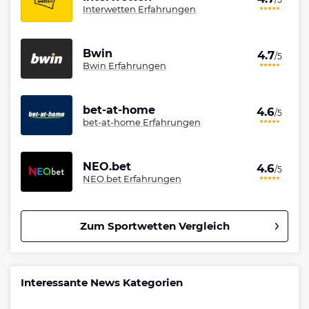
Interwetten Erfahrungen
Bwin
4.7
/5
Bwin Erfahrungen
bet-at-home
4.6
/5
bet-at-home Erfahrungen
NEO.bet
4.6
/5
NEO.bet Erfahrungen
Zum Sportwetten Vergleich
Betano Bonus
4.8
/5
100% bis zu 80€
Interessante News Kategorien
AGB gelten