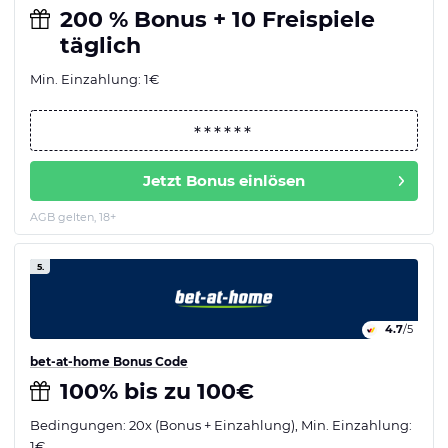
200 % Bonus + 10 Freispiele
täglich
Min. Einzahlung: 1€
Jetzt Bonus einlösen
AGB gelten, 18+
5.
4.7
/5
bet-at-home Bonus Code
100% bis zu 100€
Bedingungen: 20x (Bonus + Einzahlung), Min. Einzahlung:
1€