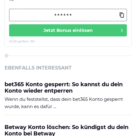
Jetzt Bonus einlösen
AGB gelten, 18+
EBENFALLS INTERESSANT
bet365 Konto gesperrt: So kannst du dein
Konto wieder entperren
Wenn du feststellst, dass dein bet365 Konto gesperrt
wurde, kann es dafür ...
Betway Konto löschen: So kündigst du dein
Konto bei Betway