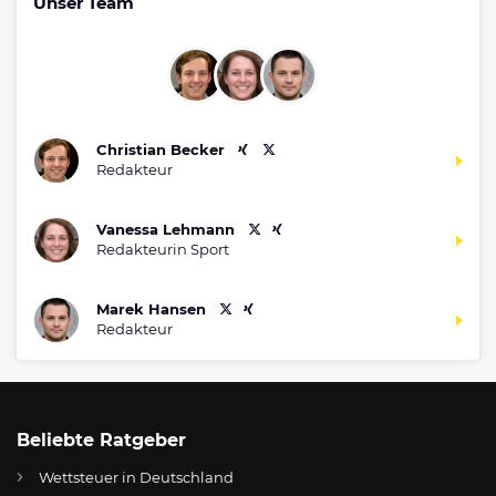
Unser Team
Christian Becker
Redakteur
Vanessa Lehmann
Redakteurin Sport
Marek Hansen
Redakteur
Beliebte Ratgeber
Wettsteuer in Deutschland