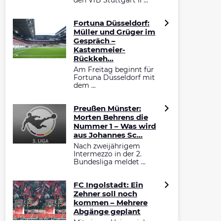
den VfB Stuttgart II ...
nus Code
17.
Haftungsausschluss
Code
Casino Bonus Vergleich
Sportwetten Deals
.
Merkur24 Erfahrungen
JackpotPiraten Bonus
Datenschutzerklärung
Fortuna Düsseldorf:
onus Code
18.
Code
Müller und Grüger im
Online Casino Freispiele
Affiliate Disclaimer
.
GameTwist Erfahrungen
Gespräch –
us Code
19.
Bet365 Slots Bonus Code
Kastenmeier-
al
Online Casino Bonus ohne Einzahlung
Rückkeh...
nus Code
20.
LeoVegas.de Bonus Code
Am Freitag beginnt für
Fortuna Düsseldorf mit
50 Freispiele ohne Einzahlung
dem ...
Merkur Casino Bonus ohne Einzahlung
Preußen Münster:
Morten Behrens die
Nummer 1 – Was wird
aus Johannes Sc...
Nach zweijährigem
Intermezzo in der 2.
Bundesliga meldet ...
FC Ingolstadt: Ein
Zehner soll noch
kommen – Mehrere
Abgänge geplant