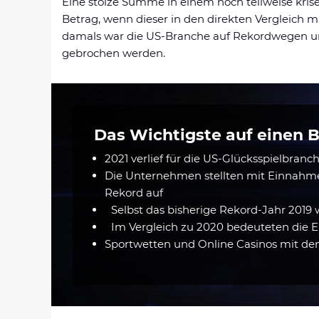
Eine stolze Summe in einem noch teilweise kris
07.
07.
07.
AdmiralBet Bonus Code
Swiftspiele Erfahrungen
15.
Erfahrungen
Betrag, wenn dieser in den direkten Vergleich m
03.
Lotto.de Erfahrungen
08.
08.
08.
Bet365 Erfahrungen
Bet365 Bonus Code
Merkur Slots Erfahrungen
damals war die US-Branche auf Rekordwegen unt
gebrochen werden.
09.
09.
Betway Erfahrungen
Luna Slots Erfahrungen
Sportwetten.de
10.
10.
Löwen Play Erfahrungen
Erfahrungen
Das Wichtigste auf einen B
2021 verlief für die US-Glücksspielbranc
Die Unternehmen stellten mit Einnahme
Rekord auf
Selbst das bisherige Rekord-Jahr 2019
Im Vergleich zu 2020 bedeuteten die E
Sportwetten und Online Casinos mit d