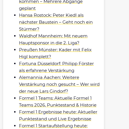
kommen – Mehrere Abgänge
geplant
Hansa Rostock: Peter Kiedl als
nächster Baustein – Geht noch ein
Stürmer?
Waldhof Mannheim: Mit neuem
Hauptsponsor in die 2. Liga?
Preußen Münster: Kader mit Felix
Higl komplett?
Fortuna Düsseldorf: Philipp Förster
als erfahrene Verstärkung
Alemannia Aachen: Weitere
Verstärkung noch gesucht – Wer wird
der neue Lars Gindorf?
Formel 1 Teams: Aktuelle Formel 1
Teams 2026, Punktestand & Historie
Formel 1 Ergebnisse heute: Aktueller
Punktestand und Live Ergebnisse
Formel 1 Startaufstellung heute: