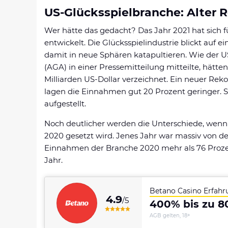
US-Glücksspielbranche: Alter 
Wer hätte das gedacht? Das Jahr 2021 hat sich f
entwickelt. Die Glücksspielindustrie blickt au
damit in neue Sphären katapultieren. Wie der 
(AGA) in einer Pressemitteilung mitteilte, hä
Milliarden US-Dollar verzeichnet. Ein neuer Rek
lagen die Einnahmen gut 20 Prozent geringer. 
aufgestellt.
Noch deutlicher werden die Unterschiede, wenn 
2020 gesetzt wird. Jenes Jahr war massiv von d
Einnahmen der Branche 2020 mehr als 76 Proz
Jahr.
Betano Casino Erfah
4.9
/5
400% bis zu 8
AGB gelten, 18+