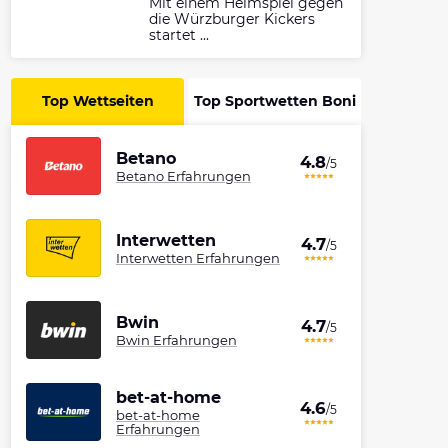
Mit einem Heimspiel gegen
die Würzburger Kickers
startet ...
Top Wettseiten
Top Sportwetten Boni
Betano
4.8
/5
Betano Erfahrungen
Interwetten
4.7
/5
Interwetten Erfahrungen
Bwin
4.7
/5
Bwin Erfahrungen
bet-at-home
4.6
/5
bet-at-home
Erfahrungen