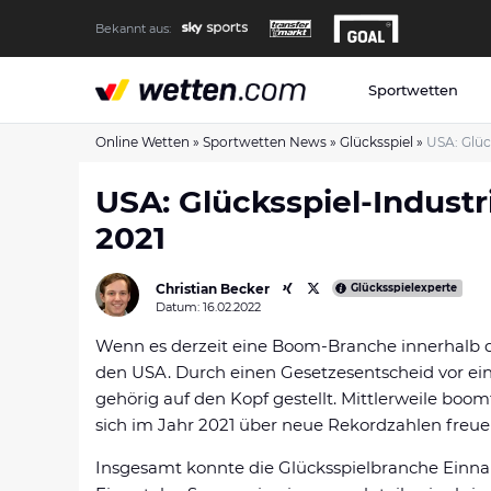
Bekannt aus:
Sportwetten
Online Wetten
»
Sportwetten News
»
Glücksspiel
»
USA: Glüc
🏆 Top 10 Wettanbieter
⚽️ Top Wettanbieter Boni
🏆 Top 10 Casinos
🔢 Lotto
🏆 Top 
USA: Glücksspiel-Indust
Lotto
01.
01.
01.
Betano Erfahrungen
Betano Bonus Code
Betano Casino Erfahrungen
09.
11.
2021
Interwetten
Sofortlotterie
02.
02.
02.
Interwetten Bonus Code
Interwetten Erfahrungen
10.
12.
Erfahrungen
Christian Becker
Glücksspielexperte
Lotto 6 aus 49 online spielen
Datum: 16.02.2022
03.
03.
03.
Bwin Erfahrungen
Bwin Bonus Code
SlotMagie Erfahrungen
11.
13.
Loading ...
Wenn es derzeit eine Boom-Branche innerhalb der
Keno
bet-at-home
bet-at-home Bonus
04.
04.
04.
Novoline Erfahrungen
12.
14.
Erfahrungen
Code
den USA. Durch einen Gesetzesentscheid vor ein
🏆 Top Lotto Anbieter
gehörig auf den Kopf gestellt. Mittlerweile boo
05.
05.
05.
NEO.bet Erfahrungen
NEO.bet Bonus Code
bet-at-home Erfahrungen
13.
15.
sich im Jahr 2021 über neue Rekordzahlen freue
01.
Postcode Lotterie Erfahrungen
06.
06.
06.
Winamax Erfahrungen
Winamax Bonus Code
Jokerstar Erfahrungen
14.
Insgesamt konnte die Glücksspielbranche Einna
02.
Lottobay Erfahrungen
AdmiralBet