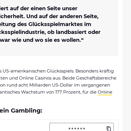
iert auf der einen Seite unser
herheit. Und auf der anderen Seite,
eitung des Glücksspielmarktes im
sspielindustrie, ob landbasiert oder
zwar wie und wo sie es wollen.“
es US-amerikanischen Glücksspiels. Besonders kräftig
tten und Online Casinos aus. Beide Geschäftsbereiche
 rund acht Milliarden US-Dollar im vergangenen
antisches Wachstum von 177 Prozent, für die
Online
ein Gambling: