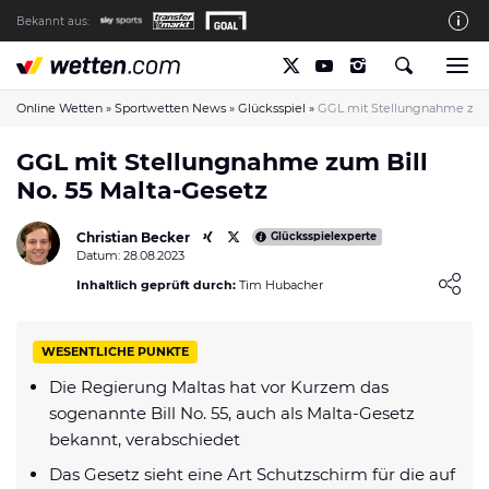
Bekannt aus:
Die wetten.com Redaktion
So bewerten wir die Anbieter
Online Wetten
»
Sportwetten News
»
Glücksspiel
»
GGL mit Stellungnahme zum 
wetten.com auf Facebook
GGL mit Stellungnahme zum Bill
No. 55 Malta-Gesetz
wetten.com auf YouTube
Spielsucht Hilfe & Prävention
Christian Becker
Glücksspielexperte
Datum: 28.08.2023
Über Uns
Loading ...
Inhaltlich geprüft durch:
Tim Hubacher
Kontakt
Schreiber gesucht
WESENTLICHE PUNKTE
Verantwortungsvolles Spielen
Die Regierung Maltas hat vor Kurzem das
sogenannte Bill No. 55, auch als Malta-Gesetz
Glücksspiel-Regulierung in Deutschland
bekannt, verabschiedet
Haftungsausschluss
Das Gesetz sieht eine Art Schutzschirm für die auf