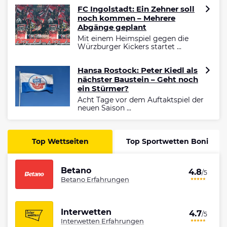
FC Ingolstadt: Ein Zehner soll
noch kommen – Mehrere
Abgänge geplant
Mit einem Heimspiel gegen die
Würzburger Kickers startet ...
Hansa Rostock: Peter Kiedl als
nächster Baustein – Geht noch
ein Stürmer?
Acht Tage vor dem Auftaktspiel der
neuen Saison ...
Top Wettseiten
Top Sportwetten Boni
Betano
4.8
/5
Betano Erfahrungen
Interwetten
4.7
/5
Interwetten Erfahrungen