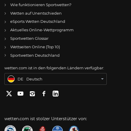
Wie funktionieren Sportwetten?
Wetten auf Unentschieden
eSports Wetten Deutschland
DE
GGL mit Stellungnahme zum Bill No. 55 Malta-Gesetz
Aktuelles Online-Wettprogramm
AT
Online Wetten Österreich
Sportwetten Glossar
Wettseiten Online (Top 10)
CH
Online Glücksspiel Schweiz
Sportwetten Deutschland
US
Best Online Gambling Sites US
wetten.com ist in den folgenden Ländern verfügbar:
BR
Apostas Online no Brasil
DE
Deutsch
wetten.com ist stolzer Unterstützer von: