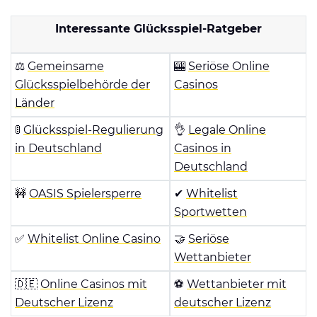
Interessante Glücksspiel-Ratgeber
⚖️
Gemeinsame
🎰
Seriöse Online
Glücksspielbehörde der
Casinos
Länder
🚦
Glücksspiel-Regulierung
👌
Legale Online
in Deutschland
Casinos in
Deutschland
🚧
OASIS Spielersperre
✔
Whitelist
Sportwetten
✅
Whitelist Online Casino
🤝
Seriöse
Wettanbieter
🇩🇪
Online Casinos mit
⚽️
Wettanbieter mit
Deutscher Lizenz
deutscher Lizenz