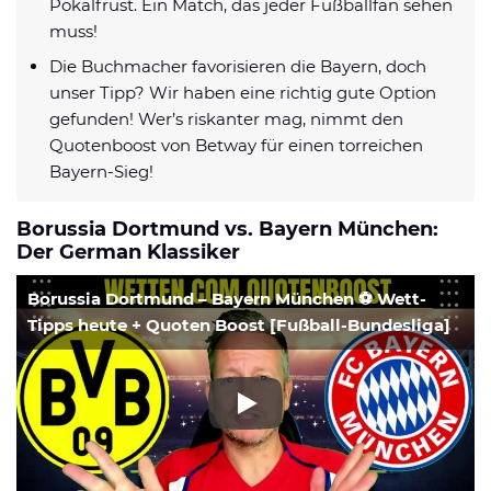
Pokalfrust. Ein Match, das jeder Fußballfan sehen
Datenschutzerklärung
Shop
News
Deals
muss!
Affiliate Disclaimer
Die Buchmacher favorisieren die Bayern, doch
Forum
unser Tipp? Wir haben eine richtig gute Option
gefunden! Wer’s riskanter mag, nimmt den
Quotenboost von Betway für einen torreichen
Bayern-Sieg!
Borussia Dortmund vs. Bayern München:
Der German Klassiker
Borussia Dortmund – Bayern München ⚽️ Wett-
Tipps heute + Quoten Boost [Fußball-Bundesliga]