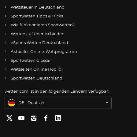
Wettsteuer in Deutschland
Sportwetten Tipps & Tricks
Wie funktionieren Sportwetten?
Wetten auf Unentschieden
eSports Wetten Deutschland
DE
Borussia Dortmund vs Bayern München: Wett-Tipps, Quotenboosts & Prognosen
Aktuelles Online-Wettprogramm
AT
Online Wetten Österreich
Sportwetten Glossar
Wettseiten Online (Top 10)
CH
Online Glücksspiel Schweiz
Sportwetten Deutschland
US
Best Online Gambling Sites US
wetten.com ist in den folgenden Ländern verfügbar:
BR
Apostas Online no Brasil
DE
Deutsch