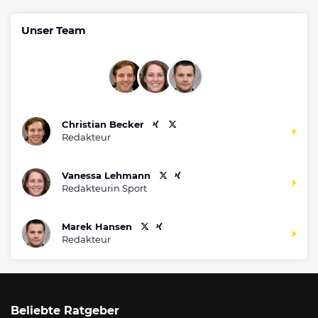
Unser Team
Christian Becker
Redakteur
Vanessa Lehmann
Redakteurin Sport
Marek Hansen
Redakteur
Beliebte Ratgeber