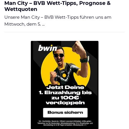
Man City – BVB Wett-Tipps, Prognose &
Wettquoten
Unsere Man City – BVB Wett-Tipps führen uns am
Mittwoch, dem 5. ...