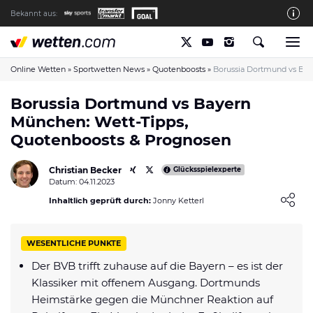
Bekannt aus:
Die wetten.com Redaktion
So bewerten wir die Anbieter
Online Wetten
»
Sportwetten News
»
Quotenboosts
»
Borussia Dortmund vs Ba
wetten.com auf Facebook
Borussia Dortmund vs Bayern
München: Wett-Tipps,
wetten.com auf YouTube
Quotenboosts & Prognosen
Spielsucht Hilfe & Prävention
Christian Becker
Über Uns
Glücksspielexperte
Datum: 04.11.2023
Kontakt
Loading ...
Inhaltlich geprüft durch:
Jonny Ketterl
Schreiber gesucht
WESENTLICHE PUNKTE
Verantwortungsvolles Spielen
Der BVB trifft zuhause auf die Bayern – es ist der
Glücksspiel-Regulierung in Deutschland
Klassiker mit offenem Ausgang. Dortmunds
Haftungsausschluss
Heimstärke gegen die Münchner Reaktion auf