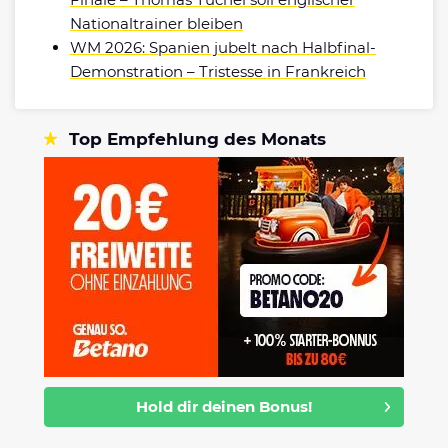
Nationaltrainer bleiben
WM 2026: Spanien jubelt nach Halbfinal-
Demonstration – Tristesse in Frankreich
Top Empfehlung des Monats
Hold dir deinen Bonus!