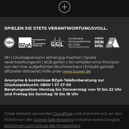
SPIELEN SIE STETS VERANTWORTUNGSVOLL.
18+ | Glücksspiel kann abhängig machen | Spiele
verantwortungsvoll | AGB gelten | Wir erhalten eine Provision
von den hier aufgeführten Buchmachern | Erlaubt gemäß
offizieller Whitelist| Hilfe unter
www.buwei.de
Anonyme & kostenlose BZgA-Telefonberatung zur
Glücksspielsucht: 0800 1 37 27 00
Beratungszeiten: Montag bis Donnerstag: von 10 bis 22 Uhr
und Freitag bis Sonntag: 10 bis 18 Uhr
Diese Website verwendet
Cloudflare
und orientiert sich an den
Richtlinien der
Google Safe Browsing
Initiative sowie Googles
Richtlinien zum Schutz der Privatsphäre
.