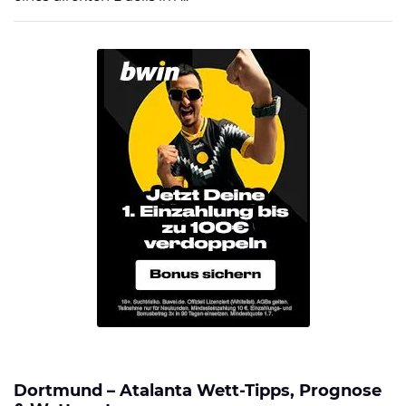
Dortmund – Atalanta Wett-Tipps, Prognose