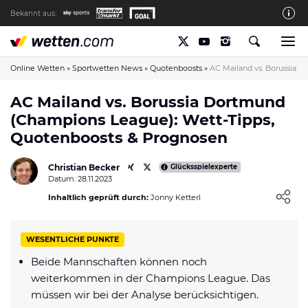
Bekannt aus:
Die wetten.com Redaktion
So bewerten wir die Anbieter
Online Wetten
»
Sportwetten News
»
Quotenboosts
»
AC Mailand vs. Borussia 
wetten.com auf Facebook
AC Mailand vs. Borussia Dortmund
(Champions League): Wett-Tipps,
wetten.com auf YouTube
Quotenboosts & Prognosen
Spielsucht Hilfe & Prävention
Christian Becker
Über Uns
Glücksspielexperte
Datum: 28.11.2023
Kontakt
Loading ...
Inhaltlich geprüft durch:
Jonny Ketterl
Schreiber gesucht
WESENTLICHE PUNKTE
Verantwortungsvolles Spielen
Beide Mannschaften können noch
Glücksspiel-Regulierung in Deutschland
weiterkommen in der Champions League. Das
Haftungsausschluss
müssen wir bei der Analyse berücksichtigen.