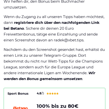
Wir helfen dir, den Bonus beim Buchmacher
umzusetzen.
Wenn du Zugang zu all unseren Tipps haben möchtest,
dann
registriere dich über den nachfolgenden Link
bei Betano
. Sichere dir deinen 20 Euro
Freiwettenbonus, tätige eine Einzahlung und sende
einen Screenshot davon an radek@xbet.tips.
Nachdem du den Screenshot gesendet hast, erhältst du
einen Link zu unserer Telegram-Gruppe. Dort
bekommst du nicht nur Wett-Tipps für die Champions
League, sondern auch für die Europa League und
andere internationale Ligen am Wochenende.
Wir
werden den Bonus gemeinsam umsetzen
.
Sport Bonus
4.8
/5
100% bis zu 80€