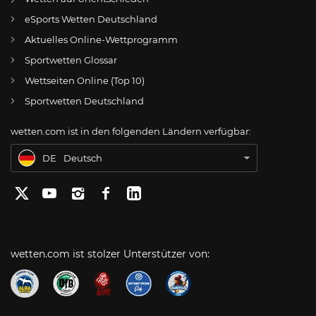
eSports Wetten Deutschland
DE
AC Mailand vs. Borussia Dortmund (Champions League): Wett-Tipps, Quotenboosts & Prognosen
Aktuelles Online-Wettprogramm
AT
Online Wetten Österreich
Sportwetten Glossar
Wettseiten Online (Top 10)
CH
Online Glücksspiel Schweiz
Sportwetten Deutschland
US
Best Online Gambling Sites US
wetten.com ist in den folgenden Ländern verfügbar:
BR
Apostas Online no Brasil
DE
Deutsch
wetten.com ist stolzer Unterstützer von: