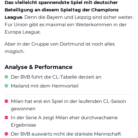
Das vielleicht spannendste Spiel mit deutscher
Beteiligung an diesem Spieltag der Champions
League
. Denn die Bayern und Leipzig sind sicher weiter.
Für Union gibt es maximal ein Weiterkommen in der
Europa League.
Aber in der Gruppe von Dortmund ist noch alles
möglich.
Analyse & Performance
Der BVB führt die CL-Tabelle derzeit an
Mailand mit dem Heimvorteil
Milan hat erst ein Spiel in der laufenden CL-Saison
gewonnen
In der Serie A zeigt Milan eher durchwachsene
Ergebnisse
Der BVB auswärts nicht die stärkste Mannschaft