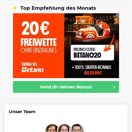
Top Empfehlung des Monats
Hold dir deinen Bonus!
Unser Team