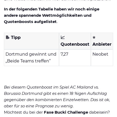
In der folgenden Tabelle haben wir noch einige
andere spannende Wettmöglichkeiten und
Quotenboosts aufgelistet
.
📝 Tipp
📈
⭐️
Quotenboost
Anbieter
Dortmund gewinnt und
7,27
Neobet
„Beide Teams treffen“
Bei diesem Quotenboost im Spiel AC Mailand vs.
Borussia Dortmund gibt es einen 18 %igen Aufschlag
gegenüber den kombinierten Einzelwetten. Das ist ok,
aber für so eine Prognose zu wenig
.
Möchtest du bei der
Faxe Bucki Challenge
dabeisein?