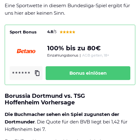
Eine Sportwette in diesem Bundesliga-Spiel ergibt für
uns hier aber keinen Sinn.
Sport Bonus
4.8
/5
100% bis zu 80€
Einzahlungsbonus
|
AGB gelten, 18+
Bonus einlösen
Borussia Dortmund vs. TSG
Hoffenheim Vorhersage
Die Buchmacher sehen ein Spiel zugunsten der
Dortmunder
. Die Quote für den BVB liegt bei 1,42 für
Hoffenheim bei 7.