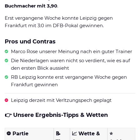
Buchmacher mit 3,90
.
Erst vergangene Woche konnte Leipzig gegen
Frankfurt mit 3:0 im DFB-Pokal gewinnen.
Pros und Contras
Marco Rose unserer Meinung nach ein guter Trainer
Die Niederlagen waren nicht so verdient, wie es auf
den ersten Blick aussieht
RB Leipzig konnte erst vergangene Woche gegen
Frankfurt gewinnen
Leipzig derzeit mit Verltzungspech geplagt
👉 Unsere Ergebnis-Tipps & Wetten
⚽️ Partie
📝
📈 Wette &
⭐️