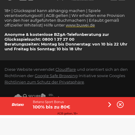
18+ | Glücksspiel kann abhängig machen | Spiele
verantwortungsvoll | AGB gelten | Wir erhalten eine Provision
von den hier aufgeführten Buchmachern | Erlaubt gemäß
offizieller Whitelist| Hilfe unter
www.buwei.de
Anonyme & kostenlose BZgA-Telefonberatung zur
Glücksspielsucht: 0800 1 37 27 00
Beratungszeiten: Montag bis Donnerstag: von 10 bis 22 Uhr
und Freitag bis Sonntag: 10 bis 18 Uhr
Diese Website verwendet
Cloudflare
und orientiert sich an den
Richtlinien der
Google Safe Browsing
Initiative sowie Googles
Richtlinien zum Schutz der Privatsphäre
.
Betano Sport Bonus
100% bis zu 80€
AGB gelten, 18+