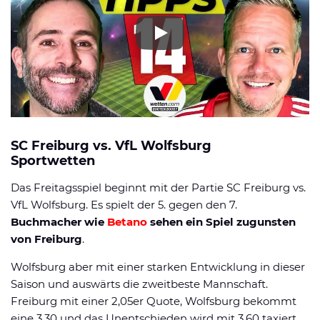
SC Freiburg vs. VfL Wolfsburg
Sportwetten
Das Freitagsspiel beginnt mit der Partie SC Freiburg vs.
VfL Wolfsburg. Es spielt der 5. gegen den 7.
Buchmacher wie
Betano
sehen ein Spiel zugunsten
von Freiburg
.
Wolfsburg aber mit einer starken Entwicklung in dieser
Saison und auswärts die zweitbeste Mannschaft.
Freiburg mit einer 2,05er Quote, Wolfsburg bekommt
eine 3,30 und das Unentschieden wird mit 3,60 taxiert.