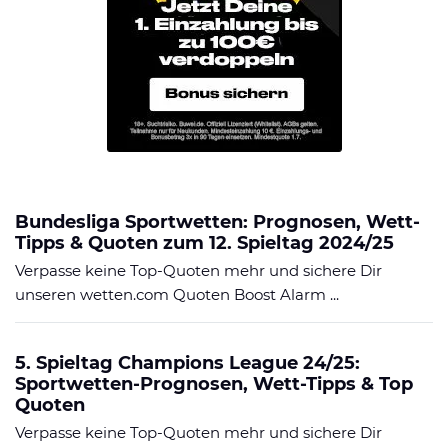
Bundesliga Sportwetten: Prognosen, Wett-
Tipps & Quoten zum 12. Spieltag 2024/25
Verpasse keine Top-Quoten mehr und sichere Dir
unseren wetten.com Quoten Boost Alarm ...
5. Spieltag Champions League 24/25:
Sportwetten-Prognosen, Wett-Tipps & Top
Quoten
Verpasse keine Top-Quoten mehr und sichere Dir