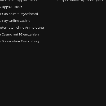
utomaten Tipps & Tricks
Sportwetten Apps Vergleich
 Tipps & Tricks
r Casino mit Paysafecard
e Pay Online Casino
automaten ohne Anmeldung
 Casino mit 1€ einzahlen
 Bonus ohne Einzahlung