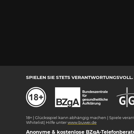
SPIELEN SIE STETS VERANTWORTUNGSVOLL.
18+ | Glücksspiel kann abhängig machen | Spiele verant
Whitelist| Hilfe unter
www.buwei.de
Anonyme & kostenlose BZgA-Telefonberatun