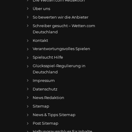
Die Wetten.com Redaktion
Über uns
So bewerten wir die Anbieter
Schreiber gesucht – Wetten.com
Deutschland
Kontakt
Verantwortungsvolles Spielen
Spielsucht Hilfe
Glücksspiel-Regulierung in
Deutschland
Impressum
Datenschutz
News Redaktion
Sitemap
News & Tipps Sitemap
Post Sitemap
Haftungsausschluss für Inhalte