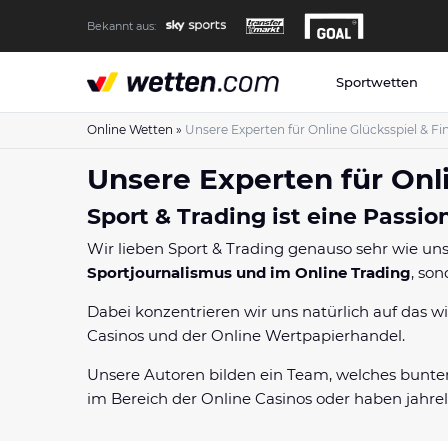
Bekannt aus:
Sportwetten
Online Wetten
»
Unsere Experten für Online Glücksspiel & F
🏆 Top 10 Wettanbieter
⚽️ Top Wettanbieter Boni
🏆 Top 10 Casinos
🔢 Lotto
🏆 Top 
Unsere Experten für Onl
Lotto
01.
01.
01.
Betano Erfahrungen
Betano Bonus Code
Betano Casino Erfahrungen
09.
11.
Sport & Trading ist eine Passio
Interwetten
Sofortlotterie
02.
02.
02.
Interwetten Bonus Code
Interwetten Erfahrungen
10.
12.
Wir lieben Sport & Trading genauso sehr wie uns
Erfahrungen
Sportjournalismus und im Online Trading
, so
Lotto 6 aus 49 online spielen
03.
03.
03.
Bwin Erfahrungen
Bwin Bonus Code
SlotMagie Erfahrungen
11.
13.
Dabei konzentrieren wir uns natürlich auf das w
Keno
bet-at-home
bet-at-home Bonus
04.
04.
04.
Novoline Erfahrungen
12.
14.
Casinos und der Online Wertpapierhandel.
Erfahrungen
Code
🏆 Top Lotto Anbieter
05.
05.
05.
NEO.bet Erfahrungen
NEO.bet Bonus Code
bet-at-home Erfahrungen
13.
15.
Unsere Autoren bilden ein Team, welches bunter 
im Bereich der Online Casinos oder haben jahr
01.
Postcode Lotterie Erfahrungen
06.
06.
06.
Winamax Erfahrungen
Winamax Bonus Code
Jokerstar Erfahrungen
14.
02.
Lottobay Erfahrungen
AdmiralBet