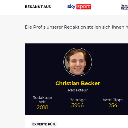
07.
07.
07.
AdmiralBet Bonus Code
Swiftspiele Erfahrungen
15.
Erfahrungen
BEKANNT AUS
03.
Lotto.de Erfahrungen
08.
08.
08.
Bet365 Erfahrungen
Bet365 Bonus Code
Merkur Slots Erfahrungen
09.
09.
Betway Erfahrungen
Luna Slots Erfahrungen
Die Profis unserer Redaktion stellen sich Ihnen hi
Sportwetten.de
10.
10.
Löwen Play Erfahrungen
Erfahrungen
Christian Becker
Redakteur
Redakteur
Beiträge
Wett-Tipps
seit
3996
254
2018
EXPERTE FÜR: