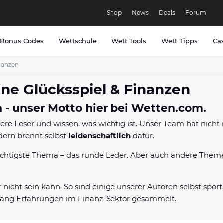
Shop
News
Deals
Forum
Bonus Codes
Wettschule
Wett Tools
Wett Tipps
Ca
inanzen
20 Wettanbieter
🏆 Top 20 Casinos
🃏 Poker
⚽️ Sportwetten
🎰 Top Casino Boni

🎰
ine Glücksspiel & Finanzen
Betano Casino 
Poker
Wettanbieter Vergleich
Betway Bonus Code
11.
WettArena Erfahrungen
Bwin Casino Erfahrungen
01.
Code
n - unser Motto hier bei Wetten.com.
Sportwetten.de Bonus
Online Poker PayPal
Neue Wettanbieter
12.
ODDSET Erfahrungen
LuckyLouis Erfahrungen
02.
Interwetten Bo
ere Leser und wissen, was wichtig ist. Unser Team hat nicht
Code
ndern brennt selbst
leidenschaftlich
dafür.
Sportingbet
Poker App
Sportwetten ab 1€ Einzahlu
WettArena Bonus Code
13.
Wunderino Erfahrungen
03.
SlotMagie Bonu
Erfahrungen
ichtigste Thema – das runde Leder. Aber auch andere Themen
Online Poker Bonus
Deutsche Wettanbieter
🏆
ODDSET Bonus Code
14.
DAZN BET Erfahrungen
DrückGlück Erfahrungen
04.
Novoline Bonus
Poker Bonus ohne Einzahlung
Wettanbieter ohne Steuer
01
bet-at-home B
Sportingbet Bonus Code
15.
Tipwin Erfahrungen
Knight Slots Erfahrungen
05.
nicht sein kann. So sind einige unserer Autoren selbst spor
Code
elang Erfahrungen im Finanz-Sektor gesammelt.
🏆 Top Poker Anbieter
Wettanbieter mit deutscher 
02
DAZN BET Bonus Code
16.
Wildz Erfahrungen
06.
Jokerstar Bonu
Wettseiten

01.
GG Poker Erfahrungen
03