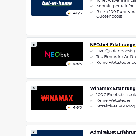
Tolle Auswahl an L
Kontakt per Telefon,
Bis zu 100 Euro Ne
4.6
/5
Quotenboost
NEO.bet Erfahrunge
5.
Live Quotenboosts (
Top Bonus für Anfän
Keine Wettsteuer b
4.6
/5
Winamax Erfahrun
6.
100€ Freebets Ne
Keine Wettsteuer
Attraktives VIP Pr
4.6
/5
AdmiralBet Erfahru
7.