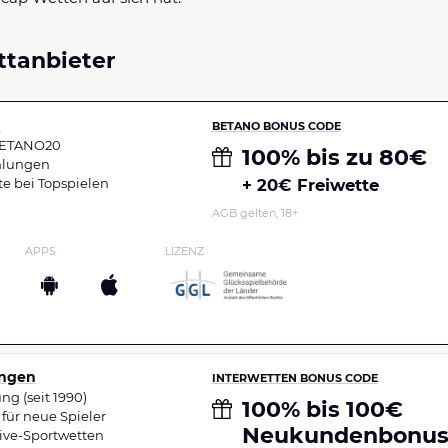
Tipwin Bonus Code
17.
Lapalingo.de Erfahrungen
07.
Swiftspiele Bo
Wettangebot
02.
Bwin Erfahrungen
04
18.
JackpotPiraten Erfahrungen
08.
Merkur Slots B
ttanbieter
Zahlungsmethoden
05
19.
Bet365 Slots Erfahrungen
09.
Luna Slots Bon
Neue Wettanbieter mit PayP
n
BETANO BONUS CODE
20.
LeoVegas.de Erfahrungen
10.
Löwen Play Bo
 BETANO20
100% bis zu 80€
Sportwetten Whitelist
hlungen
e bei Topspielen
+ 20€ Freiwette
Sportwetten Blacklist
AGB gelten, 18+
APPS
LIZENZ
ungen
INTERWETTEN BONUS CODE
ng (seit 1990)
100% bis 100€
ür neue Spieler
Neukundenbonu
ive-Sportwetten