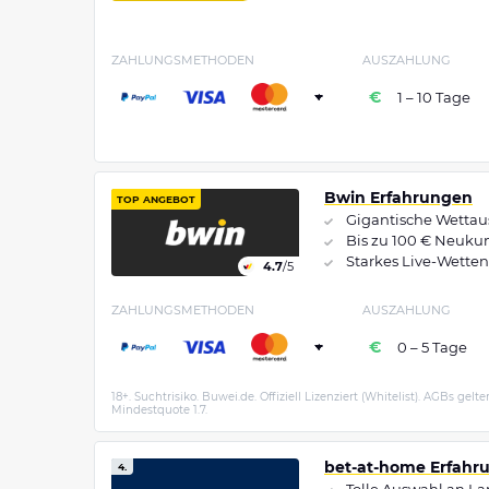
ZAHLUNGSMETHODEN
AUSZAHLUNG
+
1 – 10 Tage
Bwin Erfahrungen
TOP ANGEBOT
Gigantische Wetta
Bis zu 100 € Neuk
Starkes Live-Wette
4.7
/5
ZAHLUNGSMETHODEN
AUSZAHLUNG
+
0 – 5 Tage
18+. Suchtrisiko. Buwei.de. Offiziell Lizenziert (Whitelist). AGBs
Mindestquote 1.7.
bet-at-home Erfahr
4.