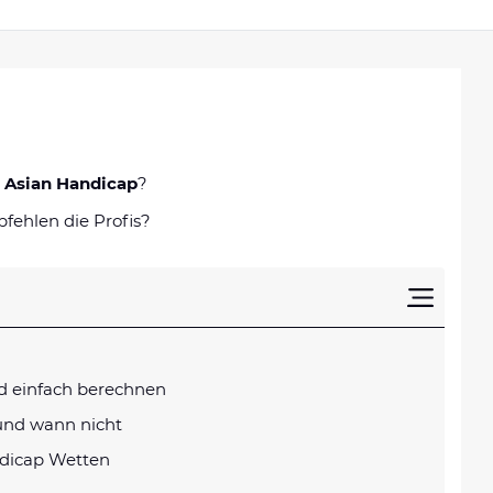
s
Asian Handicap
?
fehlen die Profis?
d einfach berechnen
und wann nicht
ndicap Wetten