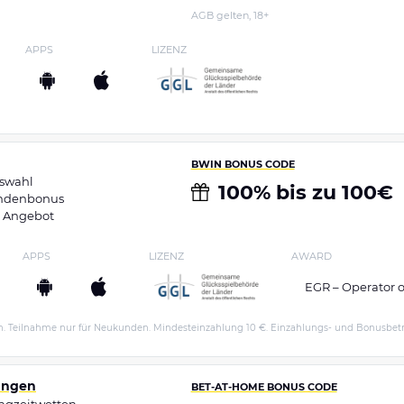
AGB gelten, 18+
APPS
LIZENZ
BWIN BONUS CODE
uswahl
100% bis zu 100€
undenbonus
n Angebot
APPS
LIZENZ
AWARD
EGR – Operator o
 gelten. Teilnahme nur für Neukunden. Mindesteinzahlung 10 €. Einzahlungs- und Bonusbet
ungen
BET-AT-HOME BONUS CODE