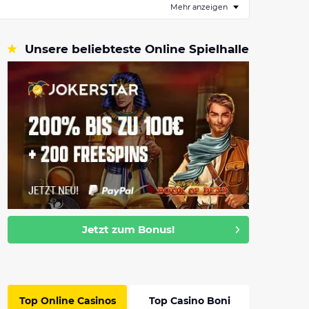
Mehr anzeigen
Unsere beliebteste Online Spielhalle
Jetzt zum Bonus!
Top Online Casinos
Top Casino Boni