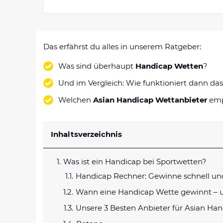
Das erfährst du alles in unserem Ratgeber:
Was sind überhaupt
Handicap Wetten
?
Und im Vergleich: Wie funktioniert dann da
Welchen
Asian Handicap Wettanbieter
emp
Inhaltsverzeichnis
Was ist ein Handicap bei Sportwetten?
Handicap Rechner: Gewinne schnell un
Wann eine Handicap Wette gewinnt – 
Unsere 3 Besten Anbieter für Asian Ha