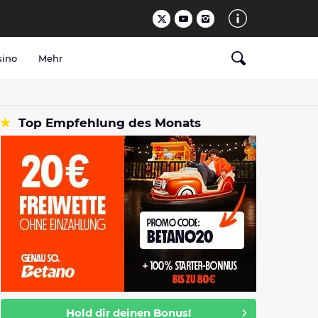
Die wetten.com Redaktion
sino
Mehr
So bewerten wir die Anbieter
wetten.com auf Facebook
 Online Casinos
 Social Casino
🎁 Wettbonus
Top Empfehlung des Monats
wetten.com auf YouTube
Bonus
Neue Online Casinos
Social Casino
Sportwetten Bonus
11.
Bwin Casino Bonus Code
Spielsucht Hilfe & Prävention
Online Casino mit Deutscher Lizenz
Kostenlose Casino Spiele ohne Einzahlung
Wettbonus ohne Einzahlung
nus Code
12.
LuckyLouis Bonus Code
Über Uns
ng
Legale Online Casinos in Deutschland
Social Casino Apps
Gratiswetten ohne Einzahlung
s Code
13.
Wunderino Bonus Code
Kontakt
 Top Social Casinos
Casino mit 1 Euro Einzahlung
Sportwetten Neukundenbonus
 Code
14.
DrückGlück Bonus Code
Schreiber gesucht
Online Casino mit PayPal 1 Euro Einzahlung
Wettgutscheine
.
Jackpot.de Erfahrungen
onus
Verantwortungsvolles Spielen
15.
Knight Slots Bonus Code
Lizenz
PayPal Casinos
Sportwetten Startguthaben
Glücksspiel-Regulierung in
.
Löwen Play Fun Erfahrungen
s Code
16.
Wildz Bonus Code
Deutschland
Hold dir deinen Bonus!
 Online Casino Bonus
Quotenboosts
.
Huuuge Casino Erfahrungen
Lapalingo.de Bonus