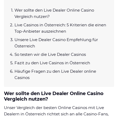
Wer sollte den Live Dealer Online Casino
Vergleich nutzen?
Live Casinos in Österreich: 5 Kriterien die einen
Top-Anbieter auszeichnen
Unsere Live Dealer Casino Empfehlung für
Österreich
So testen wir die Live Dealer Casinos
Fazit zu den Live Casinos in Österreich
Häufige Fragen zu den Live Dealer online
Casinos
Wer sollte den Live Dealer Online Casino
Vergleich nutzen?
Unser Vergleich der besten Online Casinos mit Live
Dealern in Österreich richtet sich an alle Casino-Fans,