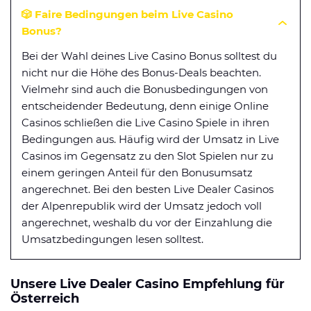
🎲 Faire Bedingungen beim Live Casino
Bonus?
Bei der Wahl deines Live Casino Bonus solltest du
nicht nur die Höhe des Bonus-Deals beachten.
Vielmehr sind auch die Bonusbedingungen von
entscheidender Bedeutung, denn einige Online
Casinos schließen die Live Casino Spiele in ihren
Bedingungen aus. Häufig wird der Umsatz in Live
Casinos im Gegensatz zu den Slot Spielen nur zu
einem geringen Anteil für den Bonusumsatz
angerechnet. Bei den besten Live Dealer Casinos
der Alpenrepublik wird der Umsatz jedoch voll
angerechnet, weshalb du vor der Einzahlung die
Umsatzbedingungen lesen solltest.
Unsere Live Dealer Casino Empfehlung für
Österreich