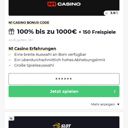
3.9
/5
N1 CASINO BONUS CODE
100% bis zu 1000€
+ 150 Freispiele
AGB gelten, 18+
N1 Casino Erfahrungen
Eine breite Auswahl an Boni verfügbar
Ein überdurchschnittlich hohes Abhebungslimit
Große Spieleauswahl
Jetzt spielen
Mehr anzeigen
11.