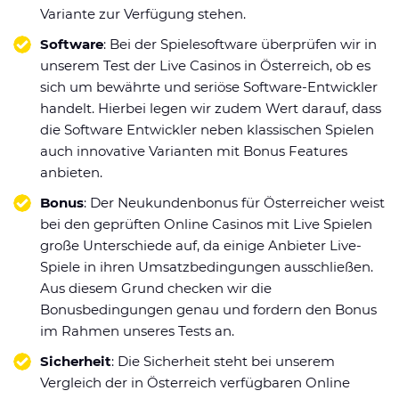
Variante zur Verfügung stehen.
Software
: Bei der Spielesoftware überprüfen wir in
unserem Test der Live Casinos in Österreich, ob es
sich um bewährte und seriöse Software-Entwickler
handelt. Hierbei legen wir zudem Wert darauf, dass
die Software Entwickler neben klassischen Spielen
auch innovative Varianten mit Bonus Features
anbieten.
Bonus
: Der Neukundenbonus für Österreicher weist
bei den geprüften Online Casinos mit Live Spielen
große Unterschiede auf, da einige Anbieter Live-
Spiele in ihren Umsatzbedingungen ausschließen.
Aus diesem Grund checken wir die
Bonusbedingungen genau und fordern den Bonus
im Rahmen unseres Tests an.
Sicherheit
: Die Sicherheit steht bei unserem
Vergleich der in Österreich verfügbaren Online