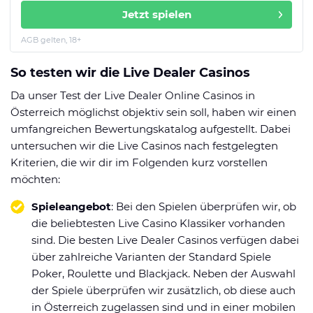
Jetzt spielen
AGB gelten, 18+
So testen wir die Live Dealer Casinos
Da unser Test der Live Dealer Online Casinos in
Österreich möglichst objektiv sein soll, haben wir einen
umfangreichen Bewertungskatalog aufgestellt. Dabei
untersuchen wir die Live Casinos nach festgelegten
Kriterien, die wir dir im Folgenden kurz vorstellen
möchten:
Spieleangebot
: Bei den Spielen überprüfen wir, ob
die beliebtesten Live Casino Klassiker vorhanden
sind. Die besten Live Dealer Casinos verfügen dabei
über zahlreiche Varianten der Standard Spiele
Poker, Roulette und Blackjack. Neben der Auswahl
der Spiele überprüfen wir zusätzlich, ob diese auch
in Österreich zugelassen sind und in einer mobilen