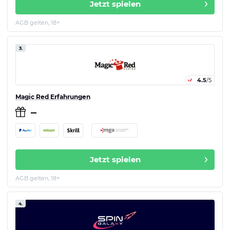
Jetzt spielen
AGB gelten, 18+
3.
4.5
/5
Magic Red Erfahrungen
–
Jetzt spielen
AGB gelten, 18+
4.