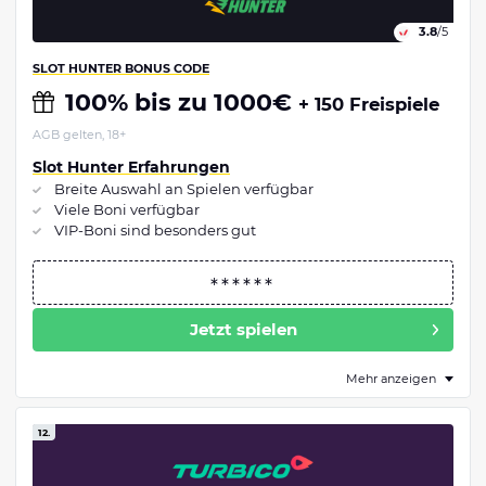
3.8
/5
SLOT HUNTER BONUS CODE
100% bis zu 1000€
+ 150 Freispiele
AGB gelten, 18+
Slot Hunter Erfahrungen
Breite Auswahl an Spielen verfügbar
Viele Boni verfügbar
VIP-Boni sind besonders gut
Jetzt spielen
Mehr anzeigen
12.