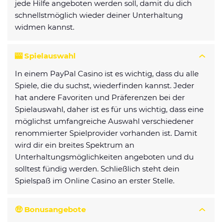
jede Hilfe angeboten werden soll, damit du dich
schnellstmöglich wieder deiner Unterhaltung
widmen kannst.
🎰 Spielauswahl
In einem PayPal Casino ist es wichtig, dass du alle
Spiele, die du suchst, wiederfinden kannst. Jeder
hat andere Favoriten und Präferenzen bei der
Spielauswahl, daher ist es für uns wichtig, dass eine
möglichst umfangreiche Auswahl verschiedener
renommierter Spielprovider vorhanden ist. Damit
wird dir ein breites Spektrum an
Unterhaltungsmöglichkeiten angeboten und du
solltest fündig werden. Schließlich steht dein
Spielspaß im Online Casino an erster Stelle.
🤑 Bonusangebote