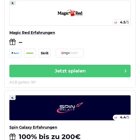
3.
4.5
/5
Magic Red Erfahrungen
–
Jetzt spielen
AGB gelten, 18+
4.
4.4
/5
Spin Galaxy Erfahrungen
100% bis zu 200€