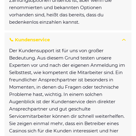
Zahlungsoptionen unseriös ist, aber wenn die
renommierten und bekannten Optionen
vorhanden sind, heißt das bereits, dass du
bedenkenlos einzahlen kannst.
📞 Kundenservice
Der Kundensupport ist für uns von großer
Bedeutung. Aus diesem Grund testen unsere
Experten vor und nach der eigenen Anmeldung im
Selbsttest, wie kompetent die Mitarbeiter sind. Ein
freundlicher Ansprechpartner ist besonders in
Momenten, in denen du Fragen oder technische
Probleme hast, wichtig. In einem solchen
Augenblick ist der Kundenservice dein direkter
Ansprechpartner und gut geschulte
Servicemitarbeiter können dir schnell weiterhelfen.
Sie zeigen einmal mehr, dass ein Betreiber eines
Casinos sich für die Kunden interessiert und hier