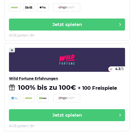
Jetzt spielen
AGB gelten, 18+
5.
4.3
/5
Wild Fortune Erfahrungen
100% bis zu 100€
+ 100 Freispiele
Jetzt spielen
AGB gelten, 18+