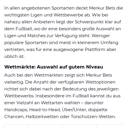
In allen angebotenen Sportarten deckt Merkur Bets die
wichtigsten Ligen und Wettbewerbe ab. Wie bei
nahezu allen Anbietern liegt der Schwerpunkt klar auf
dem Fußball, wo dir eine besonders große Auswahl an
Ligen und Matches zur Verfügung steht. Weniger
populäre Sportarten sind meist in kleinerem Umfang
vertreten, was für eine ausgewogene Plattform aber
üblich ist.
Wettmärkte: Auswahl auf gutem Niveau
Auch bei den Wettmärkten zeigt sich Merkur Bets
vielseitig. Die Anzahl der verfügbaren Wettoptionen
richtet sich dabei nach der Bedeutung des jeweiligen
Wettbewerbs. Insbesondere im Fußball kannst du aus
einer Vielzahl an Wettarten wählen – darunter
Handicaps, Head-to-Head, Über/Unter, doppelte
Chancen, Halbzeitwetten oder Torschützen-Wetten.