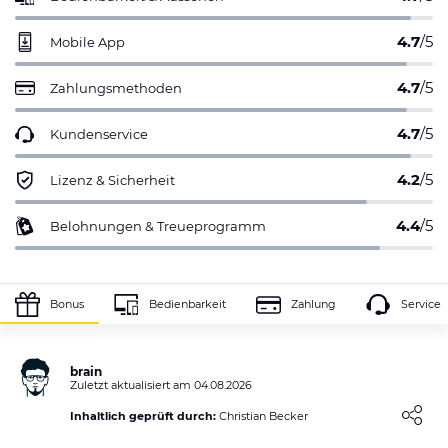
4.7
/5
Mobile App
4.7
/5
Zahlungsmethoden
4.7
/5
Kundenservice
4.2
/5
Lizenz & Sicherheit
4.4
/5
Belohnungen & Treueprogramm
Bonus
Bedienbarkeit
Zahlung
Service
Eigenen Erfahrungsbericht schreiben
brain
Zuletzt aktualisiert am 04.08.2026
0
NUTZER BEWERTUNG
/5
Inhaltlich geprüft durch:
Christian Becker