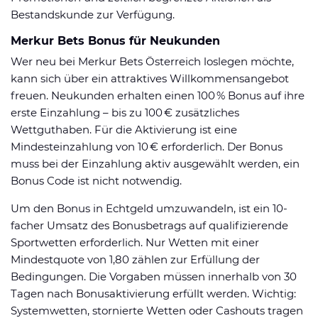
Bestandskunde zur Verfügung.
Merkur Bets Bonus für Neukunden
Wer neu bei Merkur Bets Österreich loslegen möchte,
kann sich über ein attraktives Willkommensangebot
freuen. Neukunden erhalten einen 100 % Bonus auf ihre
erste Einzahlung – bis zu 100 € zusätzliches
Wettguthaben. Für die Aktivierung ist eine
Mindesteinzahlung von 10 € erforderlich. Der Bonus
muss bei der Einzahlung aktiv ausgewählt werden, ein
Bonus Code ist nicht notwendig.
Um den Bonus in Echtgeld umzuwandeln, ist ein 10-
facher Umsatz des Bonusbetrags auf qualifizierende
Sportwetten erforderlich. Nur Wetten mit einer
Mindestquote von 1,80 zählen zur Erfüllung der
Bedingungen. Die Vorgaben müssen innerhalb von 30
Tagen nach Bonusaktivierung erfüllt werden. Wichtig:
Systemwetten, stornierte Wetten oder Cashouts tragen