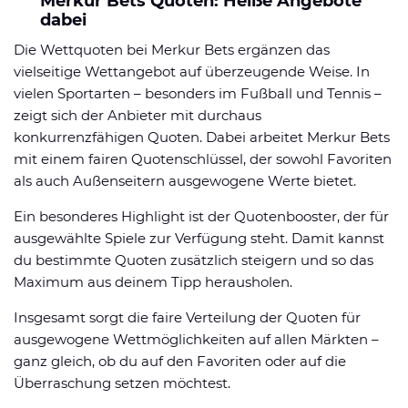
Merkur Bets Quoten: Heiße Angebote
dabei
Die Wettquoten bei Merkur Bets ergänzen das
vielseitige Wettangebot auf überzeugende Weise. In
vielen Sportarten – besonders im Fußball und Tennis –
zeigt sich der Anbieter mit durchaus
konkurrenzfähigen Quoten. Dabei arbeitet Merkur Bets
mit einem fairen Quotenschlüssel, der sowohl Favoriten
als auch Außenseitern ausgewogene Werte bietet.
Ein besonderes Highlight ist der Quotenbooster, der für
ausgewählte Spiele zur Verfügung steht. Damit kannst
du bestimmte Quoten zusätzlich steigern und so das
Maximum aus deinem Tipp herausholen.
Insgesamt sorgt die faire Verteilung der Quoten für
ausgewogene Wettmöglichkeiten auf allen Märkten –
ganz gleich, ob du auf den Favoriten oder auf die
Überraschung setzen möchtest.