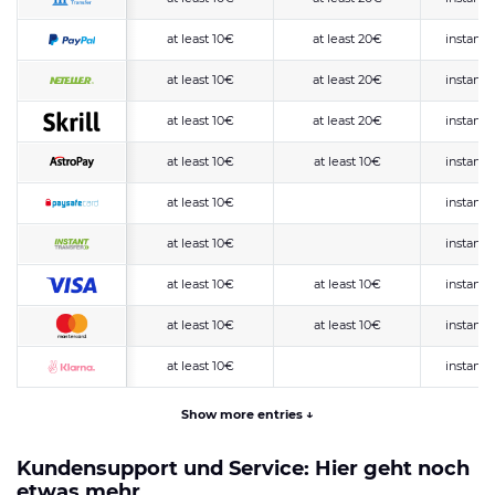
at least 10€
at least 20€
instant
at least 10€
at least 20€
instant
at least 10€
at least 20€
instant
at least 10€
at least 10€
instant
at least 10€
instant
at least 10€
instant
at least 10€
at least 10€
instant
at least 10€
at least 10€
instant
at least 10€
instant
Show more entries
Kundensupport und Service: Hier geht noch
etwas mehr