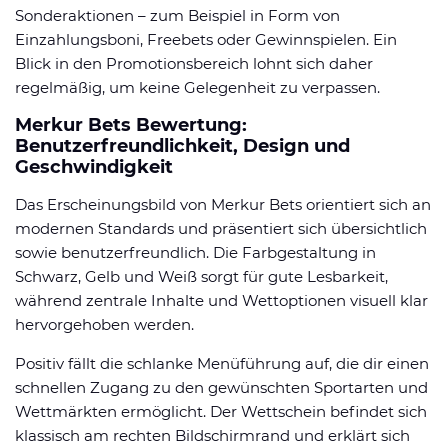
Sonderaktionen – zum Beispiel in Form von
Einzahlungsboni, Freebets oder Gewinnspielen. Ein
Blick in den Promotionsbereich lohnt sich daher
regelmäßig, um keine Gelegenheit zu verpassen.
Merkur Bets Bewertung:
Benutzerfreundlichkeit, Design und
Geschwindigkeit
Das Erscheinungsbild von Merkur Bets orientiert sich an
modernen Standards und präsentiert sich übersichtlich
sowie benutzerfreundlich. Die Farbgestaltung in
Schwarz, Gelb und Weiß sorgt für gute Lesbarkeit,
während zentrale Inhalte und Wettoptionen visuell klar
hervorgehoben werden.
Positiv fällt die schlanke Menüführung auf, die dir einen
schnellen Zugang zu den gewünschten Sportarten und
Wettmärkten ermöglicht. Der Wettschein befindet sich
klassisch am rechten Bildschirmrand und erklärt sich