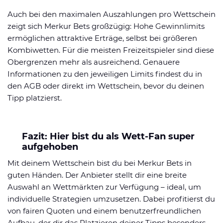
Auch bei den maximalen Auszahlungen pro Wettschein
zeigt sich Merkur Bets großzügig: Hohe Gewinnlimits
ermöglichen attraktive Erträge, selbst bei größeren
Kombiwetten. Für die meisten Freizeitspieler sind diese
Obergrenzen mehr als ausreichend. Genauere
Informationen zu den jeweiligen Limits findest du in
den AGB oder direkt im Wettschein, bevor du deinen
Tipp platzierst.
Fazit: Hier bist du als Wett-Fan super
aufgehoben
Mit deinem Wettschein bist du bei Merkur Bets in
guten Händen. Der Anbieter stellt dir eine breite
Auswahl an Wettmärkten zur Verfügung – ideal, um
individuelle Strategien umzusetzen. Dabei profitierst du
von fairen Quoten und einem benutzerfreundlichen
Aufbau, der dir das Platzieren deiner Tipps besonders