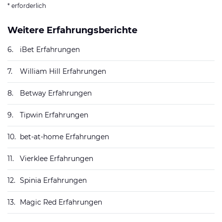
* erforderlich
Weitere Erfahrungsberichte
6.
iBet Erfahrungen
7.
William Hill Erfahrungen
8.
Betway Erfahrungen
9.
Tipwin Erfahrungen
10.
bet-at-home Erfahrungen
11.
Vierklee Erfahrungen
12.
Spinia Erfahrungen
13.
Magic Red Erfahrungen