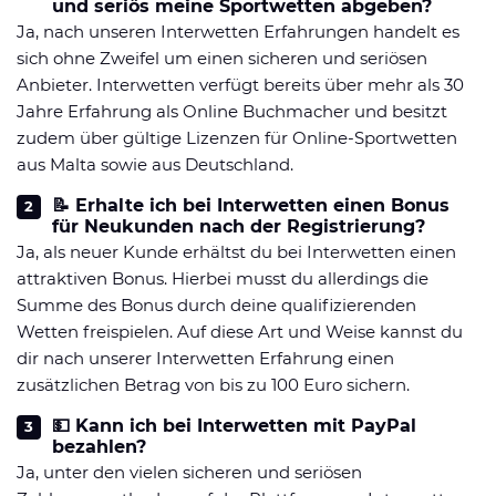
und seriös meine Sportwetten abgeben?
Ja, nach unseren Interwetten Erfahrungen handelt es
sich ohne Zweifel um einen sicheren und seriösen
Anbieter. Interwetten verfügt bereits über mehr als 30
Jahre Erfahrung als Online Buchmacher und besitzt
zudem über gültige Lizenzen für Online-Sportwetten
aus Malta sowie aus Deutschland.
📝 Erhalte ich bei Interwetten einen Bonus
für Neukunden nach der Registrierung?
Ja, als neuer Kunde erhältst du bei Interwetten einen
attraktiven Bonus. Hierbei musst du allerdings die
Summe des Bonus durch deine qualifizierenden
Wetten freispielen. Auf diese Art und Weise kannst du
dir nach unserer Interwetten Erfahrung einen
zusätzlichen Betrag von bis zu 100 Euro sichern.
💵 Kann ich bei Interwetten mit PayPal
bezahlen?
Ja, unter den vielen sicheren und seriösen