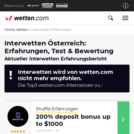
Bekannt aus:
Die Redaktion von Wetten.com Österreich
So bewerten wir die Wettanbieter
Online Wetten
»
Interwetten Erfahrungen
Über Uns
Interwetten Österreich:
Erfahrungen, Test & Bewertung
Autoren gesucht
Aktueller Interwetten Erfahrungsbericht
Verantwortungsvolles Spielen
Interwetten wird von wetten.com
Spielsucht Hilfe
nicht mehr empfohlen.
Kontakt
Die Top3 wetten.com Alternativen zu :
Haftungsausschluss
Affiliate Disclaimer
Shuffle Erfahrungen
200% deposit bonus up
Datenschutzerklärung
to $1000
Erfahrungsberic
Apps
Beste Quoten
AGB gelten, 18+
hte