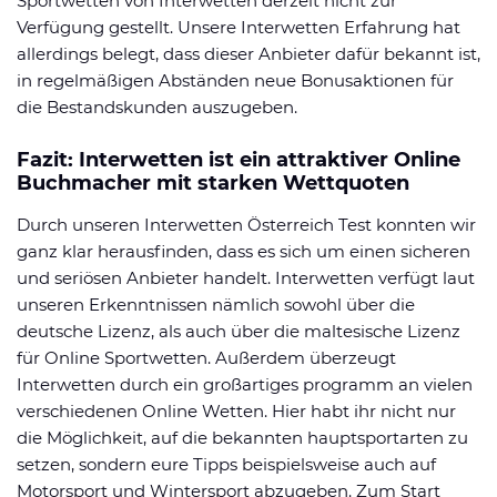
Sportwetten von Interwetten derzeit nicht zur
Verfügung gestellt. Unsere Interwetten Erfahrung hat
allerdings belegt, dass dieser Anbieter dafür bekannt ist,
in regelmäßigen Abständen neue Bonusaktionen für
die Bestandskunden auszugeben.
Fazit: Interwetten ist ein attraktiver Online
Buchmacher mit starken Wettquoten
Durch unseren Interwetten Österreich Test konnten wir
ganz klar herausfinden, dass es sich um einen sicheren
und seriösen Anbieter handelt. Interwetten verfügt laut
unseren Erkenntnissen nämlich sowohl über die
deutsche Lizenz, als auch über die maltesische Lizenz
für Online Sportwetten. Außerdem überzeugt
Interwetten durch ein großartiges programm an vielen
verschiedenen Online Wetten. Hier habt ihr nicht nur
die Möglichkeit, auf die bekannten hauptsportarten zu
setzen, sondern eure Tipps beispielsweise auch auf
Motorsport und Wintersport abzugeben. Zum Start