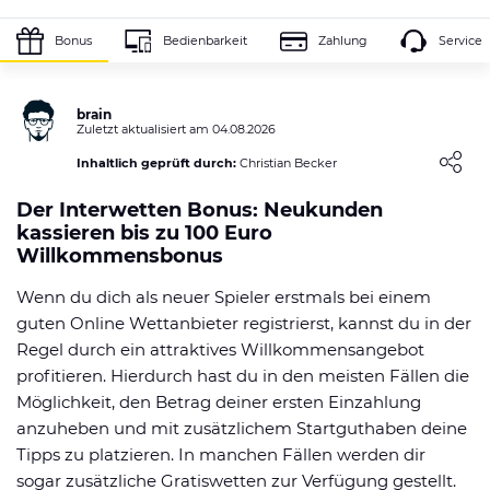
19.03.2023
Fang Falcon
Bonus
Bedienbarkeit
Zahlung
Service
TOP TOP TOP
"EINFACH TOP TOP TOP! MACHT ALLES RICHTIG! DANKE
DAS ES EUCH GIBT"
brain
Zuletzt aktualisiert am 04.08.2026
07.03.2023
CoCo Boco
Inhaltlich geprüft durch:
Christian Becker
ungewöhnliche Auswahl
Der Interwetten Bonus: Neukunden
"sehr große und vor allem ungewöhnliche Auswahl an Wett
kassieren bis zu 100 Euro
Optionen. Glaube das find ich am geilsten. Aber auch sonst
Willkommensbonus
stimmt hier alles eigentlich. ..."
Wenn du dich als neuer Spieler erstmals bei einem
guten Online Wettanbieter registrierst, kannst du in der
Regel durch ein attraktives Willkommensangebot
Alle Nutzererfahrungen anzeigen
profitieren. Hierdurch hast du in den meisten Fällen die
Möglichkeit, den Betrag deiner ersten Einzahlung
Eigenen Erfahrungsbericht schreiben
anzuheben und mit zusätzlichem Startguthaben deine
Tipps zu platzieren. In manchen Fällen werden dir
sogar zusätzliche Gratiswetten zur Verfügung gestellt.