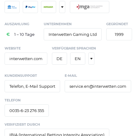
+
AUSZAHLUNG
UNTERNEHMEN
GEGRÜNDET
1 – 10 Tage
Interwetten Gaming Ltd
1999
WEBSITE
VERFÜGBARE SPRACHEN
+
interwetten.com
DE
EN
KUNDENSUPPORT
E-MAIL
Telefon, E-Mail Support
service.en@interwetten.com
TELEFON
0035-6-23 276 355
VERIFIZIERT DURCH
IBIA (International Betting Integrity Association)