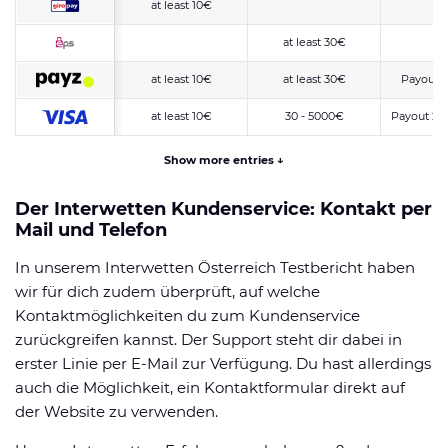
at least 10€
at least 30€
at least 10€
at least 30€
Payout a
at least 10€
30 - 5000€
Payout 2%,
Show more entries
Der Interwetten Kundenservice: Kontakt per
Mail und Telefon
In unserem Interwetten Österreich Testbericht haben
wir für dich zudem überprüft, auf welche
Kontaktmöglichkeiten du zum Kundenservice
zurückgreifen kannst. Der Support steht dir dabei in
erster Linie per E-Mail zur Verfügung. Du hast allerdings
auch die Möglichkeit, ein Kontaktformular direkt auf
der Website zu verwenden.