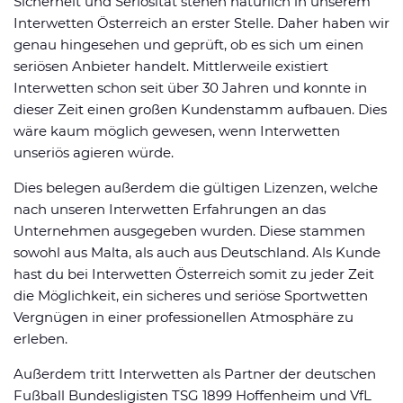
Sicherheit und Seriosität stehen natürlich in unserem
Interwetten Österreich an erster Stelle. Daher haben wir
genau hingesehen und geprüft, ob es sich um einen
seriösen Anbieter handelt. Mittlerweile existiert
Interwetten schon seit über 30 Jahren und konnte in
dieser Zeit einen großen Kundenstamm aufbauen. Dies
wäre kaum möglich gewesen, wenn Interwetten
unseriös agieren würde.
Dies belegen außerdem die gültigen Lizenzen, welche
nach unseren Interwetten Erfahrungen an das
Unternehmen ausgegeben wurden. Diese stammen
sowohl aus Malta, als auch aus Deutschland. Als Kunde
hast du bei Interwetten Österreich somit zu jeder Zeit
die Möglichkeit, ein sicheres und seriöse Sportwetten
Vergnügen in einer professionellen Atmosphäre zu
erleben.
Außerdem tritt Interwetten als Partner der deutschen
Fußball Bundesligisten TSG 1899 Hoffenheim und VfL