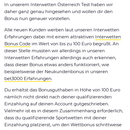
4.6
NUTZER BEWERTUNG
/5
In unserem Interwetten Österreich Test haben wir
7 Nutzererfahrungen
daher ganz genau hingesehen und wollen dir den
Bonus nun genauer vorstellen.
5 Sterne
57.1%
Alle neuen Kunden werben laut unseren Interwetten
4 Sterne
42.9%
Erfahrungen dabei mit einem attraktiven
Interwetten
3 Sterne
0.0%
Bonus Code
im Wert von bis zu 100 Euro begrüßt. An
dieser Stelle mussten wir allerdings in unseren
2 Sterne
0.0%
Interwetten Erfahrungen allerdings auch erkennen,
1 Stern
0.0%
dass dieser Bonus etwas anders funktioniert, wie
beispielsweise der Neukundenbonus in unseren
bet3000 Erfahrungen
.
Du erhältst das Bonusguthaben in Höhe von 100 Euro
nämlich nicht direkt nach deiner qualifizierenden
Einzahlung auf deinen Account gutgeschrieben.
Vielmehr ist es in diesem Zusammenhang erforderlich,
dass du qualifizierende Sportwetten mit deiner
Einzahlung platzierst, um den Wettbonus schrittweise