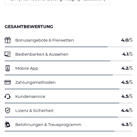
GESAMTBEWERTUNG
4.0
/5
Bonusangebote & Freiwetten
4.1
/5
Bedienbarkeit & Aussehen
4.2
/5
Mobile App
4.5
/5
Zahlungsmethoden
4.5
/5
Kundenservice
4.4
/5
Lizenz & Sicherheit
4.3
/5
Belohnungen & Treueprogramm