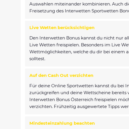
Auswahlen miteinander kombinieren. Auch d
Freisetzung des Interwetten Sportwetten Bonu
Live Wetten berücksichtigen
Den Interwetten Bonus kannst du nicht nur a
Live Wetten freispielen. Besonders im Live We
Wettmöglichkeiten, welche du dir bei einem a
solltest.
Auf den Cash Out verzichten
Für deine Online Sportwetten kannst du bei 
zurückgreifen und deine Wettscheine bereits 
Interwetten Bonus Österreich freispielen möcht
verzichten. Frühzeitig ausgewertete Tipps wer
Mindesteinzahlung beachten