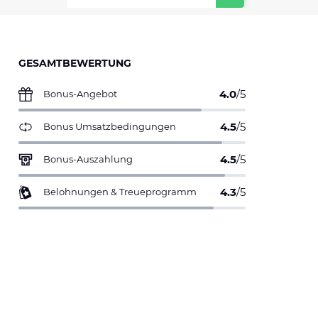
Umsatzbedingungen
GESAMTBEWERTUNG
4.0
/5
Bonus-Angebot
4.5
/5
Bonus Umsatzbedingungen
4.5
/5
Bonus-Auszahlung
4.3
/5
Belohnungen & Treueprogramm