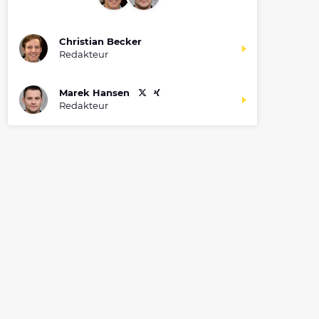
Christian Becker
Redakteur
Marek Hansen
Redakteur