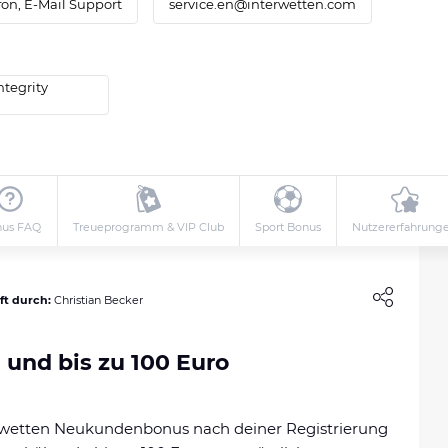
fon, E-Mail Support
service.en@interwetten.com
ntegrity
ldet, weil das Angebot unglaublich riesig hier ist
us FAQ
Treue­programm & VIP Club
Sport Bonus
Nutzererfahrung
n und ..."
ft durch:
Christian Becker
 und bis zu 100 Euro
e daraus gemaccht deswegen gebe ich 4 sterne
terwetten Neukundenbonus nach deiner Registrierung