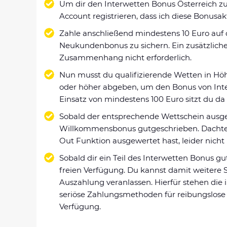
Um dir den Interwetten Bonus Österreich zu
Account registrieren, dass ich diese Bonusak
Zahle anschließend mindestens 10 Euro auf 
Neukundenbonus zu sichern. Ein zusätzliche
Zusammenhang nicht erforderlich.
Nun musst du qualifizierende Wetten in Höh
oder höher abgeben, um den Bonus von Interw
Einsatz von mindestens 100 Euro sitzt du d
Sobald der entsprechende Wettschein ausgewe
Willkommensbonus gutgeschrieben. Dachte al
Out Funktion ausgewertet hast, leider nich
Sobald dir ein Teil des Interwetten Bonus g
freien Verfügung. Du kannst damit weitere 
Auszahlung veranlassen. Hierfür stehen die 
seriöse Zahlungsmethoden für reibungslose
Verfügung.