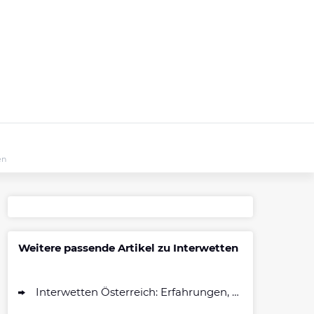
4.0
NUTZER BEWERTUNG
/5
10 Nutzererfahrungen
en
5 Sterne
20.0%
4 Sterne
60.0%
3 Sterne
20.0%
2 Sterne
0.0%
Weitere passende Artikel zu Interwetten
1 Stern
0.0%
Interwetten Österreich: Erfahrungen, Test & Bewertung