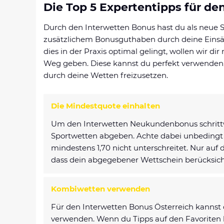
Die Top 5 Expertentipps für de
Durch den Interwetten Bonus hast du als neue Sp
zusätzlichem Bonusguthaben durch deine Einsätz
dies in der Praxis optimal gelingt, wollen wir d
Weg geben. Diese kannst du perfekt verwenden
durch deine Wetten freizusetzen.
Die Mindestquote einhalten
Um den Interwetten Neukundenbonus schrittwe
Sportwetten abgeben. Achte dabei unbedingt 
mindestens 1,70 nicht unterschreitet. Nur auf 
dass dein abgegebener Wettschein berücksicht
Kombiwetten verwenden
Für den Interwetten Bonus Österreich kannst
verwenden. Wenn du Tipps auf den Favoriten b