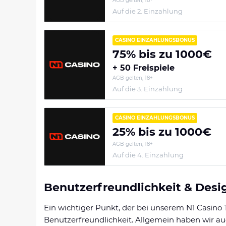
AGB gelten, 18+
Auf die 2. Einzahlung
CASINO EINZAHLUNGSBONUS
75% bis zu 1000€
+ 50 Freispiele
AGB gelten, 18+
Auf die 3. Einzahlung
CASINO EINZAHLUNGSBONUS
25% bis zu 1000€
AGB gelten, 18+
Auf die 4. Einzahlung
Benutzerfreundlichkeit & Desig
Ein wichtiger Punkt, der bei unserem N1 Casino Te
Benutzerfreundlichkeit. Allgemein haben wir a