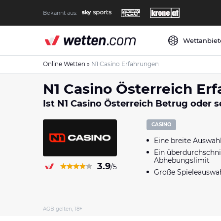
Bekannt aus:
Wettanbiet
Online Wetten
»
N1 Casino Erfahrungen
Top 20 Wettanbieter
Top 20 Boni
Top 20 Online Casinos
Top 20 Boni
Sportwetten Zahlungsmethoden
N1 Casino Österreich Er
Shuffle Erfahrungen
Sportwetten Zahlungsmöglichkeiten Österreich
01.
01.
01.
01.
Shuffle Bonus Code Österreich
Bwin Erfahrungen Österreich
Bwin Bonus Code Österreich
07.
Ist N1 Casino Österreich Betrug oder s
Österreich
Bwin Erfahrungen
Wetten mit Apple Pay
02.
02.
02.
02.
Bwin Bonus Code Österreich
Shuffle Erfahrungen Österreich
Shuffle Bonus Code Österreich
08.
Österreich
CASINO
Bet365 Erfahrungen
Wetten mit Bitcoin
Eine breite Auswah
03.
03.
03.
03.
Bet365 Bonus Code Österreich
Magic Red Erfahrungen Österreich
Magic Red Bonus Code Österreich
09.
Österreich
Ein überdurchschni
Sportwetten mit Handyrechnung bezahlen
NEO.bet Erfahrungen
Abhebungslimit
04.
04.
04.
04.
NEO.bet Bonus Code Österreich
Spin Galaxy Erfahrungen Österreich
Spin Galaxy Bonus Code Österreich
10.
3.9
Österreich
/5
Große Spieleauswa
Wetten mit Klarna
Unibet Erfahrungen
05.
05.
05.
05.
Unibet Bonus Code Österreich
Wild Fortune Erfahrungen Österreic
Wild Fortune Bonus Code Österreich
11.
Österreich
Sportwetten Lastschrift Österreich
iBet Erfahrungen
06.
06.
06.
06.
iBet Bonus Code Österreich
Avalon78.com Erfahrungen Österrei
Avalon78.com Bonus Code Österreic
Österreich
AGB gelten, 18+
Wetten mit PayPal