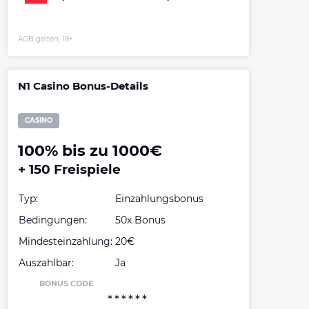
AGB gelten, 18+
N1 Casino Bonus-Details
CASINO
100% bis zu 1000€
+ 150 Freispiele
Typ:
Einzahlungsbonus
Bedingungen:
50x Bonus
Mindest­einzahlung:
20€
Auszahlbar:
Ja
BONUS CODE