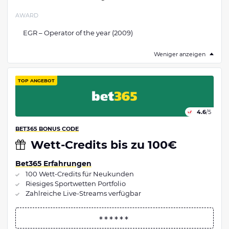
AWARD
EGR – Operator of the year (2009)
Weniger anzeigen
TOP ANGEBOT
4.6
/5
BET365 BONUS CODE
Wett-Credits bis zu 100€
Bet365 Erfahrungen
100 Wett-Credits für Neukunden
Riesiges Sportwetten Portfolio
Zahlreiche Live-Streams verfügbar