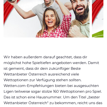
Wir haben außerdem darauf geachtet, dass dir
möglichst hohe Spieltiefen angeboten werden. Damit
ist gemeint, dass dir dein zukünftiger Beste
Wettanbieter Österreich ausreichend viele
Wettoptionen zur Verfügung stehen sollten.
Wetten.com-Empfehlungen bieten bei ausgesuchten
Ligen teilweise sogar stolze 160 Wettoptionen pro Spiel.
Das ist schon eine Hausnummer. Um den Titel „bester
Wettanbieter Österreich“ zu bekommen, reicht uns das