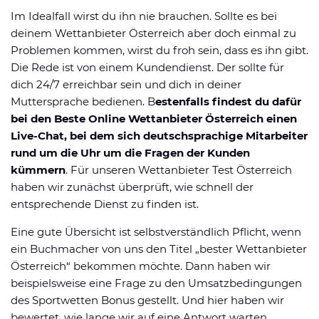
Im Idealfall wirst du ihn nie brauchen. Sollte es bei
deinem Wettanbieter Österreich aber doch einmal zu
Problemen kommen, wirst du froh sein, dass es ihn gibt.
Die Rede ist von einem Kundendienst. Der sollte für
dich 24/7 erreichbar sein und dich in deiner
Muttersprache bedienen. B
estenfalls findest du dafür
bei den Beste Online Wettanbieter Österreich einen
Live-Chat, bei dem sich deutschsprachige Mitarbeiter
rund um die Uhr um die Fragen der Kunden
kümmern
. Für unseren Wettanbieter Test Österreich
haben wir zunächst überprüft, wie schnell der
entsprechende Dienst zu finden ist.
Eine gute Übersicht ist selbstverständlich Pflicht, wenn
ein Buchmacher von uns den Titel „bester Wettanbieter
Österreich“ bekommen möchte. Dann haben wir
beispielsweise eine Frage zu den Umsatzbedingungen
des Sportwetten Bonus gestellt. Und hier haben wir
bewertet, wie lange wir auf eine Antwort warten