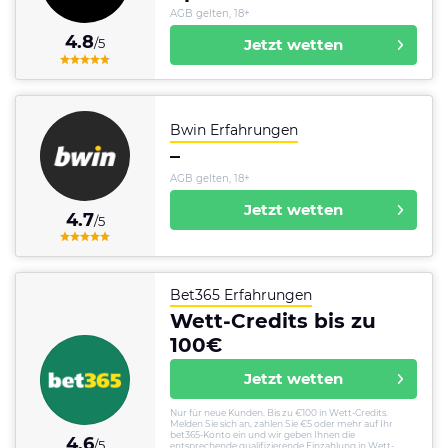
AGB gelten, 18+
4.8
Jetzt wetten
/5
Bwin Erfahrungen
–
AGB gelten, 18+
Jetzt wetten
4.7
/5
Bet365 Erfahrungen
Wett-Credits bis zu
100€
Jetzt wetten
Nur für neue Kunden. Bis zu €100 in Wett-Credits.
Melden Sie sich an, zahlen Sie €5 oder mehr auf Ihr
bet365-Konto ein und wir geben Ihnen die
4.6
/5
entsprechende qualifizierende Einzahlung in Wett-