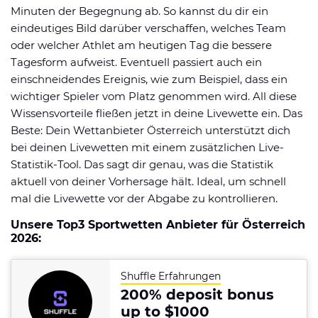
Minuten der Begegnung ab. So kannst du dir ein
eindeutiges Bild darüber verschaffen, welches Team
oder welcher Athlet am heutigen Tag die bessere
Tagesform aufweist. Eventuell passiert auch ein
einschneidendes Ereignis, wie zum Beispiel, dass ein
wichtiger Spieler vom Platz genommen wird. All diese
Wissensvorteile fließen jetzt in deine Livewette ein. Das
Beste: Dein Wettanbieter Österreich unterstützt dich
bei deinen Livewetten mit einem zusätzlichen Live-
Statistik-Tool. Das sagt dir genau, was die Statistik
aktuell von deiner Vorhersage hält. Ideal, um schnell
mal die Livewette vor der Abgabe zu kontrollieren.
Unsere Top3 Sportwetten Anbieter für Österreich
2026:
Shuffle Erfahrungen
200% deposit bonus
up to $1000