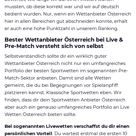
mussten, ob diese korrekt war und wir auf deutsch
bedient wurden. Nur, wenn ein Wettanbieter Österreich
hier in allen Bereichen gut abschneiden konnte, erhält
er auch eine hohe Punktzahl in unserem Ranking.
Bester Wettanbieter Österreich bei Live &
Pre-Match versteht sich von selbst
Selbstverständlich sollte dir ein wirklich guter
Wettanbieter Österreich nicht nur ein umfangreiches
Portfolio der besten Sportwetten im sogenannten Pre-
Match-Sektor anbieten. Damit sind alle Wetten
gemeint, die du bei Begegnungen vor Spielanpfiff
platzieren kannst. Klassische Sportwetten eben. Wir
finden, dass dir dein Sportwetten Anbieter Österreich
aber auch ein genauso umfangreiches Portfolio an Live
Wetten Österreich bieten sollte.
Bei sogenannten Livewetten verschaffst du dir einen
persönlichen Vorteil
. Du wartest erstmal die ersten 10