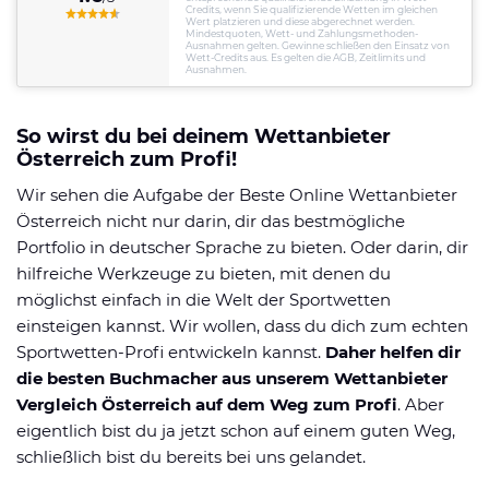
Credits, wenn Sie qualifizierende Wetten im gleichen
Wert platzieren und diese abgerechnet werden.
Mindestquoten, Wett- und Zahlungsmethoden-
Ausnahmen gelten. Gewinne schließen den Einsatz von
Wett-Credits aus. Es gelten die AGB, Zeitlimits und
Ausnahmen.
So wirst du bei deinem Wettanbieter
Österreich zum Profi!
Wir sehen die Aufgabe der Beste Online Wettanbieter
Österreich nicht nur darin, dir das bestmögliche
Portfolio in deutscher Sprache zu bieten. Oder darin, dir
hilfreiche Werkzeuge zu bieten, mit denen du
möglichst einfach in die Welt der Sportwetten
einsteigen kannst. Wir wollen, dass du dich zum echten
Sportwetten-Profi entwickeln kannst.
Daher helfen dir
die besten Buchmacher aus unserem Wettanbieter
Vergleich Österreich auf dem Weg zum Profi
. Aber
eigentlich bist du ja jetzt schon auf einem guten Weg,
schließlich bist du bereits bei uns gelandet.