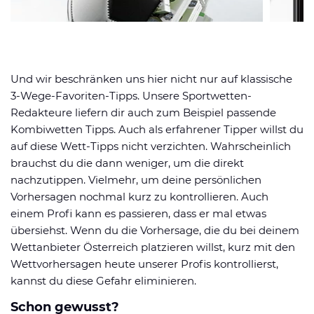
Und wir beschränken uns hier nicht nur auf klassische
3-Wege-Favoriten-Tipps. Unsere Sportwetten-
Redakteure liefern dir auch zum Beispiel passende
Kombiwetten Tipps. Auch als erfahrener Tipper willst du
auf diese Wett-Tipps nicht verzichten. Wahrscheinlich
brauchst du die dann weniger, um die direkt
nachzutippen. Vielmehr, um deine persönlichen
Vorhersagen nochmal kurz zu kontrollieren. Auch
einem Profi kann es passieren, dass er mal etwas
übersiehst. Wenn du die Vorhersage, die du bei deinem
Wettanbieter Österreich platzieren willst, kurz mit den
Wettvorhersagen heute unserer Profis kontrollierst,
kannst du diese Gefahr eliminieren.
Schon gewusst?