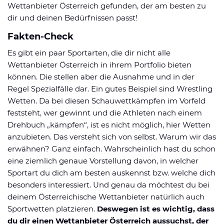
Wettanbieter Österreich gefunden, der am besten zu
dir und deinen Bedürfnissen passt!
Fakten-Check
Es gibt ein paar Sportarten, die dir nicht alle
Wettanbieter Österreich in ihrem Portfolio bieten
können. Die stellen aber die Ausnahme und in der
Regel Spezialfälle dar. Ein gutes Beispiel sind Wrestling
Wetten. Da bei diesen Schauwettkämpfen im Vorfeld
feststeht, wer gewinnt und die Athleten nach einem
Drehbuch „kämpfen“, ist es nicht möglich, hier Wetten
anzubieten. Das versteht sich von selbst. Warum wir das
erwähnen? Ganz einfach. Wahrscheinlich hast du schon
eine ziemlich genaue Vorstellung davon, in welcher
Sportart du dich am besten auskennst bzw. welche dich
besonders interessiert. Und genau da möchtest du bei
deinem Österreichische Wettanbieter natürlich auch
Sportwetten platzieren.
Deswegen ist es wichtig, dass
du dir einen Wettanbieter Österreich aussuchst, der