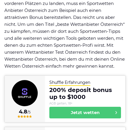
vorderen Plätzen zu landen, muss ein Sportwetten
Anbieter Österreich zum Beispiel auch einen
attraktiven Bonus bereitstellen. Das reicht uns aber
nicht. Um um den Titel „beste Wettanbieter Österreich“
zu kämpfen, müssen dir dort auch Sportwetten-Tipps
und alle weiteren wichtigen Tools geboten werden, mit
denen du zum echten Sportwetten-Profi wirst. Mit
unserem Wettanbieter Test Österreich findest du den
Wettanbieter Österreich, bei dem du mit deinen Online
Wetten Österreich einfach mehr gewinnen kannst.
Shuffle Erfahrungen
200% deposit bonus
up to $1000
AGB gelten, 18+
4.8
Jetzt wetten
/5