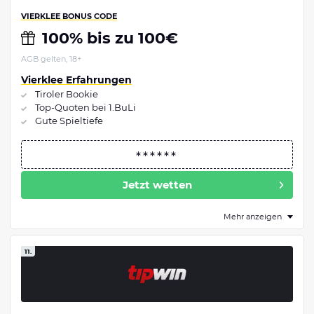
VIERKLEE BONUS CODE
100% bis zu 100€
AGB gelten, 18+
Vierklee Erfahrungen
Tiroler Bookie
Top-Quoten bei 1.BuLi
Gute Spieltiefe
Jetzt wetten
Mehr anzeigen
11.