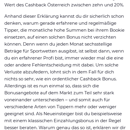
Wert des Cashback Österreich zwischen zehn und 20%.
Anhand dieser Erklärung kannst du dir sicherlich schon
denken, warum gerade erfahrene und regelmäßige
Tipper, die monatliche hohe Summen bei ihrem Bookie
einsetzen, auf einen solchen Bonus nicht verzichten
können. Denn wenn du jeden Monat sechsstellige
Beträge für Sportwetten ausgibst, ist selbst dann, wenn
du ein erfahrener Profi bist, immer wieder mal die eine
oder andere Fehlentscheidung mit dabei. Um solche
Verluste abzufedern, lohnt sich in dem Fall für dich
nichts so sehr, wie ein ordentlicher Cashback Bonus.
Allerdings ist es nun einmal so, dass sich die
Bonusangebote auf dem Markt zum Teil sehr stark
voneinander unterscheiden – und somit auch für
verschiedene Arten von Tippern mehr oder weniger
geeignet sind. Als Neueinsteiger bist du beispielsweise
mit einem klassischen Einzahlungsbonus in der Regel
besser beraten. Warum genau das so ist, erklären wir dir