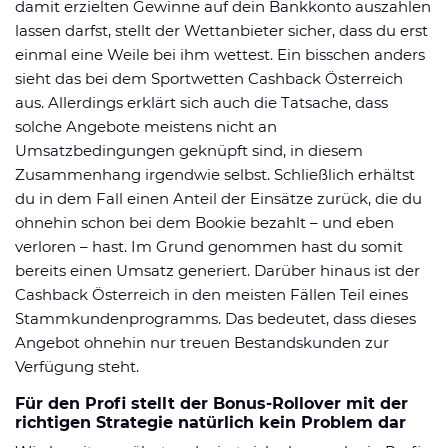
damit erzielten Gewinne auf dein Bankkonto auszahlen
lassen darfst, stellt der Wettanbieter sicher, dass du erst
einmal eine Weile bei ihm wettest. Ein bisschen anders
sieht das bei dem Sportwetten Cashback Österreich
aus. Allerdings erklärt sich auch die Tatsache, dass
solche Angebote meistens nicht an
Umsatzbedingungen geknüpft sind, in diesem
Zusammenhang irgendwie selbst. Schließlich erhältst
du in dem Fall einen Anteil der Einsätze zurück, die du
ohnehin schon bei dem Bookie bezahlt – und eben
verloren – hast. Im Grund genommen hast du somit
bereits einen Umsatz generiert. Darüber hinaus ist der
Cashback Österreich in den meisten Fällen Teil eines
Stammkundenprogramms. Das bedeutet, dass dieses
Angebot ohnehin nur treuen Bestandskunden zur
Verfügung steht.
Für den Profi stellt der Bonus-Rollover mit der
richtigen Strategie natürlich kein Problem dar