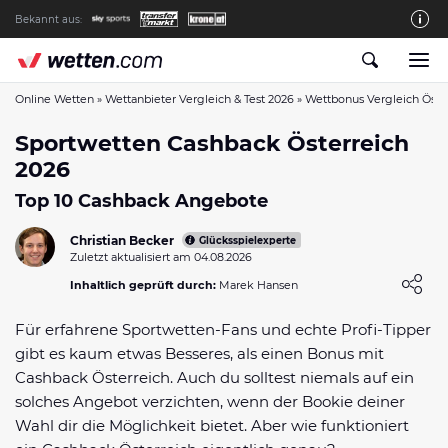
Bekannt aus:
Die Redaktion von Wetten.com Österreich
So bewerten wir die Wettanbieter
Online Wetten
»
Wettanbieter Vergleich & Test 2026
»
Wettbonus Vergleich Öste
Über Uns
Sportwetten Cashback Österreich
2026
Autoren gesucht
Top 10 Cashback Angebote
Verantwortungsvolles Spielen
Christian Becker
Glücksspielexperte
Spielsucht Hilfe
Zuletzt aktualisiert am 04.08.2026
Loading ...
Kontakt
Inhaltlich geprüft durch:
Marek Hansen
Haftungsausschluss
Für erfahrene Sportwetten-Fans und echte Profi-Tipper
gibt es kaum etwas Besseres, als einen Bonus mit
Affiliate Disclaimer
Cashback Österreich. Auch du solltest niemals auf ein
Datenschutzerklärung
solches Angebot verzichten, wenn der Bookie deiner
Wahl dir die Möglichkeit bietet. Aber wie funktioniert
Erfahrungsberic
Apps
Beste Quoten
hte