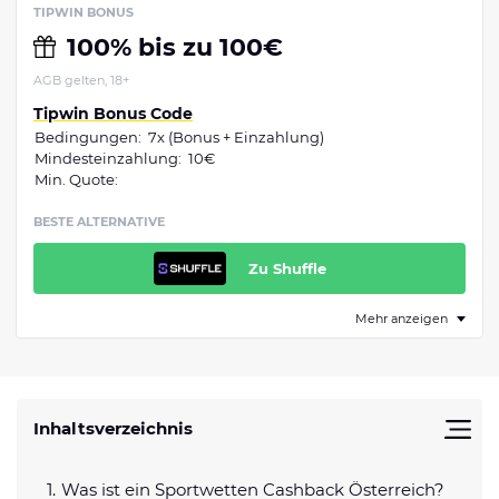
TIPWIN BONUS
100% bis zu 100€
AGB gelten, 18+
Tipwin Bonus Code
Bedingungen:
7x (Bonus + Einzahlung)
Mindest­einzahlung:
10€
Min. Quote:
BESTE ALTERNATIVE
Zu Shuffle
Mehr anzeigen
Inhaltsverzeichnis
Was ist ein Sportwetten Cashback Österreich?