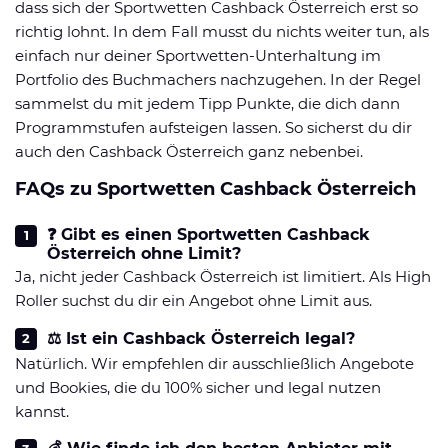
dass sich der Sportwetten Cashback Österreich erst so
richtig lohnt. In dem Fall musst du nichts weiter tun, als
einfach nur deiner Sportwetten-Unterhaltung im
Portfolio des Buchmachers nachzugehen. In der Regel
sammelst du mit jedem Tipp Punkte, die dich dann
Programmstufen aufsteigen lassen. So sicherst du dir
auch den Cashback Österreich ganz nebenbei.
FAQs zu Sportwetten Cashback Österreich
❓ Gibt es einen Sportwetten Cashback
Österreich ohne Limit?
Ja, nicht jeder Cashback Österreich ist limitiert. Als High
Roller suchst du dir ein Angebot ohne Limit aus.
⚖ Ist ein Cashback Österreich legal?
Natürlich. Wir empfehlen dir ausschließlich Angebote
und Bookies, die du 100% sicher und legal nutzen
kannst.