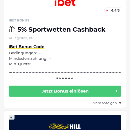
4.4
/5
IBET BONUS
5% Sportwetten Cashback
AGB gelten, 18+
iBet Bonus Code
Bedingungen:
–
Mindest­einzahlung:
–
Min. Quote:
Jetzt Bonus einlösen
Mehr anzeigen
6.