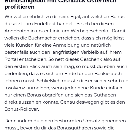
Bonusangebot mit Cashback Österreich
profitieren
Wir wollen ehrlich zu dir sein. Egal, auf welchen Bonus
du setzt – im Endeffekt handelt es sich bei diesen
Angeboten in erster Linie um Werbegeschenke. Damit
wollen die Buchmacher erreichen, dass sich möglichst
viele Kunden für eine Anmeldung und natürlich
bestenfalls auch den langfristigen Verbleib auf ihrem
Portal entscheiden. So nett dieses Geschenk also auf
den ersten Blick auch sein mag, so musst du eben auch
bedenken, dass es sich am Ende für den Bookie auch
lohnen musst. Schließlich müsste dieser sicher sehr bald
Insolvenz anmelden, wenn jeder neue Kunde einfach
nur einen Bonus abgreifen und sich das Guthaben
direkt auszahlen könnte. Genau deswegen gibt es den
Bonus-Rollover.
Denn indem du einen bestimmten Umsatz generieren
musst, bevor du dir das Bonusguthaben sowie die