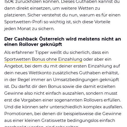
150€ zurückholen können. Dieses Guthaben kannst du
dann direkt einsetzen, um weitere Wetten zu
platzieren. Sicher verstehst du nun, warum es für einen
Sportwetten-Profi so wichtig ist, sich diese Vorteile
jeden Monat zu sichern.
Der Cashback Österreich wird meistens nicht an
einen Rollover geknüpft
Als erfahrener Tipper weißt du sicherlich, dass ein
Sportwetten Bonus ohne Einzahlung
oder aber ein
Angebot, bei dem du mit deiner ersten Einzahlung auf
dein neues Wettkonto zusätzliches Guthaben erhältst,
in der Regel immer an Umsatzbedingungen geknüpft
ist. Du darfst dir den Bonus sowie die damit erzielten
Gewinne also nicht einfach auszahlen, sondern musst
erst die Vorgaben einer sogenannten Rollovers erfüllen.
Und die können sehr unterschiedlich komplex ausfallen.
Promotionen, bei denen dir beispielsweise die Gewinne
aus einer kleinen Gratiswette bedingungslos einfach