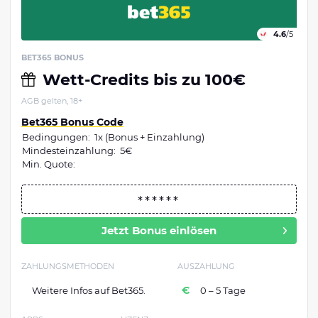
4.6
/5
BET365 BONUS
Wett-Credits bis zu 100€
AGB gelten, 18+
Bet365 Bonus Code
Bedingungen:
1x (Bonus + Einzahlung)
Mindest­einzahlung:
5€
Min. Quote:
Jetzt Bonus einlösen
ZAHLUNGSMETHODEN
AUSZAHLUNG
Weitere Infos auf Bet365.
0 – 5 Tage