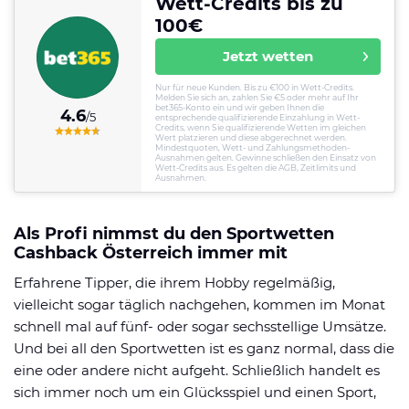
Wett-Credits bis zu
100€
Jetzt wetten
Nur für neue Kunden. Bis zu €100 in Wett-Credits.
Melden Sie sich an, zahlen Sie €5 oder mehr auf Ihr
bet365-Konto ein und wir geben Ihnen die
4.6
/5
entsprechende qualifizierende Einzahlung in Wett-
Credits, wenn Sie qualifizierende Wetten im gleichen
Wert platzieren und diese abgerechnet werden.
Mindestquoten, Wett- und Zahlungsmethoden-
Ausnahmen gelten. Gewinne schließen den Einsatz von
Wett-Credits aus. Es gelten die AGB, Zeitlimits und
Ausnahmen.
Als Profi nimmst du den Sportwetten
Cashback Österreich immer mit
Erfahrene Tipper, die ihrem Hobby regelmäßig,
vielleicht sogar täglich nachgehen, kommen im Monat
schnell mal auf fünf- oder sogar sechsstellige Umsätze.
Und bei all den Sportwetten ist es ganz normal, dass die
eine oder andere nicht aufgeht. Schließlich handelt es
sich immer noch um ein Glücksspiel und einen Sport,