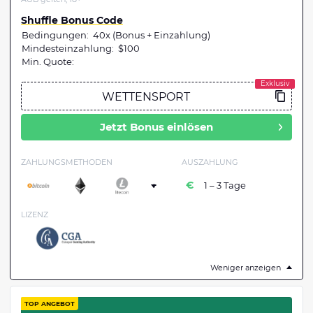
Shuffle Bonus Code
Bedingungen:
40x (Bonus + Einzahlung)
Mindest­einzahlung:
$100
Min. Quote:
Jetzt Bonus einlösen
ZAHLUNGSMETHODEN
AUSZAHLUNG
+
1 – 3 Tage
LIZENZ
Weniger anzeigen
TOP ANGEBOT