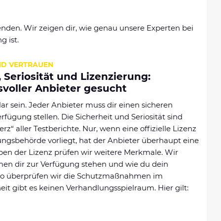
nden. Wir zeigen dir, wie genau unsere Experten bei
 ist.
ND VERTRAUEN
, Seriosität und Lizenzierung:
voller Anbieter gesucht
klar sein. Jeder Anbieter muss dir einen sicheren
fügung stellen. Die Sicherheit und Seriosität sind
rz“ aller Testberichte. Nur, wenn eine offizielle Lizenz
ungsbehörde vorliegt, hat der Anbieter überhaupt eine
en der Lizenz prüfen wir weitere Merkmale. Wir
en dir zur Verfügung stehen und wie du dein
benso überprüfen wir die Schutzmaßnahmen im
it gibt es keinen Verhandlungsspielraum. Hier gilt: