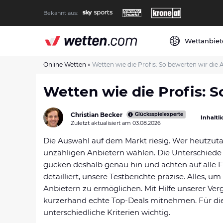
Bekannt aus:
Wettanbiet
Online Wetten
»
Wetten wie die Profis: So bewerten wir die 
Top 20 Wettanbieter
Top 20 Boni
Top 20 Online Casinos
Top 20 Boni
Sportwetten Zahlungsmethoden
Wetten wie die Profis: S
Shuffle Erfahrungen
Sportwetten Zahlungsmöglichkeiten Österreich
01.
01.
01.
01.
Shuffle Bonus Code Österreich
Bwin Erfahrungen Österreich
Bwin Bonus Code Österreich
07.
Österreich
Christian Becker
Glücksspielexperte
Bwin Erfahrungen
Wetten mit Apple Pay
Inhaltl
02.
02.
02.
02.
Bwin Bonus Code Österreich
Shuffle Erfahrungen Österreich
Shuffle Bonus Code Österreich
08.
Zuletzt aktualisiert am 03.08.2026
Österreich
Loading ...
Bet365 Erfahrungen
Wetten mit Bitcoin
Die Auswahl auf dem Markt riesig. Wer heutzuta
03.
03.
03.
03.
Bet365 Bonus Code Österreich
Magic Red Erfahrungen Österreich
Magic Red Bonus Code Österreich
09.
Österreich
unzähligen Anbietern wählen. Die Unterschiede 
Sportwetten mit Handyrechnung bezahlen
NEO.bet Erfahrungen
04.
04.
04.
04.
NEO.bet Bonus Code Österreich
Spin Galaxy Erfahrungen Österreich
Spin Galaxy Bonus Code Österreich
10.
gucken deshalb genau hin und achten auf alle F
Österreich
detailliert, unsere Testberichte präzise. Alles, 
Wetten mit Klarna
Unibet Erfahrungen
05.
05.
05.
05.
Unibet Bonus Code Österreich
Wild Fortune Erfahrungen Österreic
Wild Fortune Bonus Code Österreich
11.
Österreich
Anbietern zu ermöglichen. Mit Hilfe unserer Verg
kurzerhand echte Top-Deals mitnehmen. Für die
Sportwetten Lastschrift Österreich
iBet Erfahrungen
06.
06.
06.
06.
iBet Bonus Code Österreich
Avalon78.com Erfahrungen Österrei
Avalon78.com Bonus Code Österreic
Österreich
unterschiedliche Kriterien wichtig.
Wetten mit PayPal