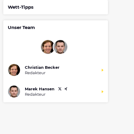
Wett-Tipps
Unser Team
Christian Becker
Redakteur
Marek Hansen
Redakteur