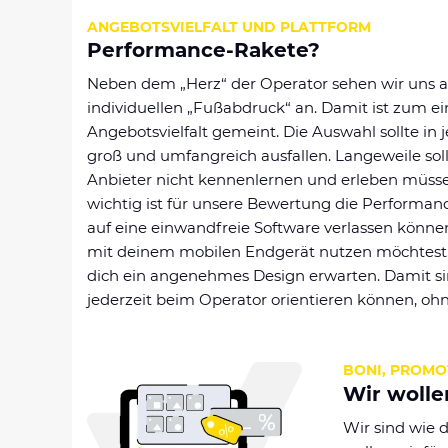
ANGEBOTSVIELFALT UND PLATTFORM
Performance-Rakete?
Neben dem „Herz“ der Operator sehen wir uns 
individuellen „Fußabdruck“ an. Damit ist zum ei
Angebotsvielfalt gemeint. Die Auswahl sollte in j
groß und umfangreich ausfallen. Langeweile sol
Anbieter nicht kennenlernen und erleben müsse
wichtig ist für unsere Bewertung die Performance
auf eine einwandfreie Software verlassen könne
mit deinem mobilen Endgerät nutzen möchtest.
dich ein angenehmes Design erwarten. Damit sind
jederzeit beim Operator orientieren können, ohne 
BONI, PROMO
Wir wolle
Wir sind wie 