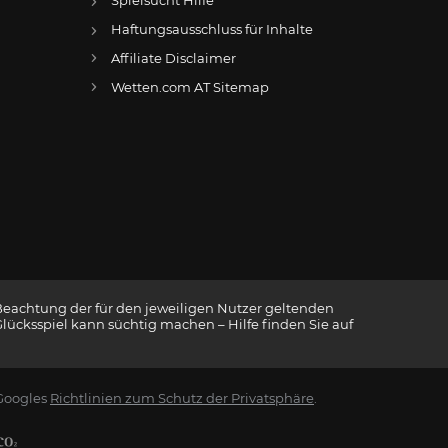
Spielsucht Hilfe
Haftungsausschluss für Inhalte
Affiliate Disclaimer
Wetten.com AT Sitemap
 Beachtung der für den jeweiligen Nutzer geltenden
lücksspiel kann süchtig machen – Hilfe finden Sie auf
 Googles
Richtlinien zum Schutz der Privatsphäre
.