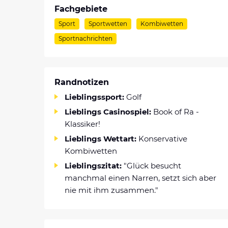
Fachgebiete
Sport
Sportwetten
Kombiwetten
Sportnachrichten
Randnotizen
Lieblingssport:
Golf
Lieblings Casinospiel:
Book of Ra -
Klassiker!
Lieblings Wettart:
Konservative
Kombiwetten
Lieblingszitat:
"Glück besucht
manchmal einen Narren, setzt sich aber
nie mit ihm zusammen."