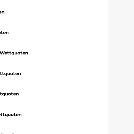
en
oten
 Wettquoten
ettquoten
ttquoten
ettquoten