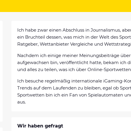
Tipwin Bonus Code
17.
Lapalingo.de Erfahrungen
07.
Swiftspiele Bo
Wettangebot
02.
Bwin Erfahrungen
04
18.
JackpotPiraten Erfahrungen
08.
Merkur Slots B
Zahlungsmethoden
05
19.
Bet365 Slots Erfahrungen
09.
Luna Slots Bon
Ich habe zwar einen Abschluss in Journalismus, abe
Neue Wettanbieter mit PayP
ein Bruchteil dessen, was mich in der Welt des Sport
20.
LeoVegas.de Erfahrungen
10.
Löwen Play Bo
Ratgeber, Wettanbieter Vergleiche und Wettstrateg
Sportwetten Whitelist
Nachdem ich einige meiner Meinungsbeiträge über 
Sportwetten Blacklist
aufgewachsen bin, veröffentlicht hatte, bekam ich 
und alles zu teilen, was ich über Online-Sportwett
Ich besuche regelmäßig internationale iGaming-Ko
Trends auf dem Laufenden zu bleiben, egal ob Spor
Sportwetten bin ich ein Fan von Spielautomaten un
aus.
Wir haben gefragt