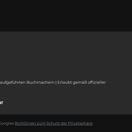
r aufgeführten Buchmachern | Erlaubt gemäß offizieller
hr
 Googles
Richtlinien zum Schutz der Privatsphäre
.