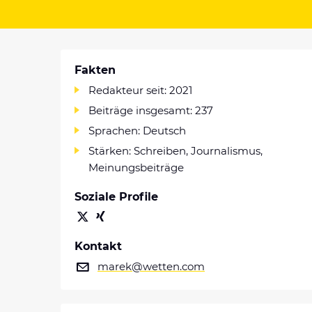
07.
07.
07.
AdmiralBet Bonus Code
Swiftspiele Erfahrungen
15.
Erfahrungen
03.
Lotto.de Erfahrungen
08.
08.
08.
Bet365 Erfahrungen
Bet365 Bonus Code
Merkur Slots Erfahrungen
09.
09.
Betway Erfahrungen
Luna Slots Erfahrungen
Fakten
Sportwetten.de
Redakteur seit: 2021
10.
10.
Löwen Play Erfahrungen
Erfahrungen
Beiträge insgesamt: 237
Sprachen: Deutsch
Stärken: Schreiben, Journalismus,
Meinungsbeiträge
Soziale Profile
Kontakt
marek@wetten.com