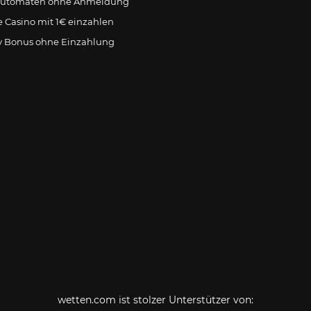
automaten ohne Anmeldung
 Casino mit 1€ einzahlen
 Bonus ohne Einzahlung
wetten.com ist stolzer Unterstützer von: