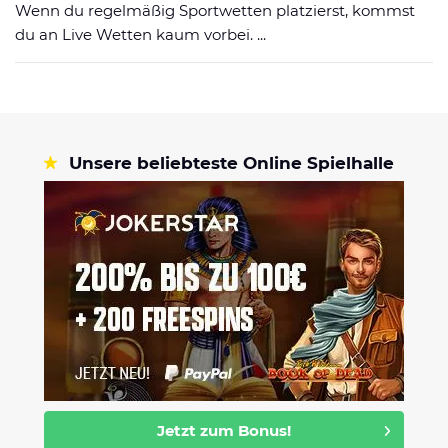
Wenn du regelmäßig Sportwetten platzierst, kommst
du an Live Wetten kaum vorbei. ...
Unsere beliebteste Online Spielhalle
Jetzt zum Bonus!