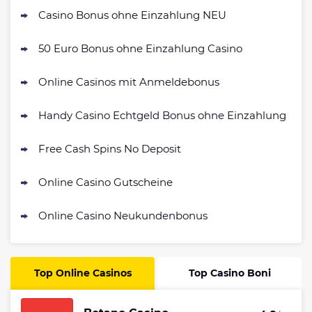
Casino Bonus ohne Einzahlung NEU
50 Euro Bonus ohne Einzahlung Casino
Online Casinos mit Anmeldebonus
Handy Casino Echtgeld Bonus ohne Einzahlung
Free Cash Spins No Deposit
Online Casino Gutscheine
Online Casino Neukundenbonus
Top Online Casinos
Top Casino Boni