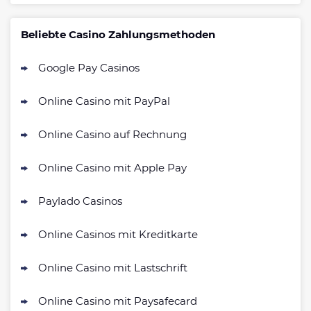
Betano Casino Bonus
4.9
/5
400% bis zu 80€
Beliebte Casino Zahlungsmethoden
AGB gelten
Google Pay Casinos
Interwetten Bonus
4.8
/5
100% bis zu 100€
Online Casino mit PayPal
AGB gelten
SlotMagie Bonus
Online Casino auf Rechnung
4.8
/5
50 Freispiele ohne Einzahlung
AGB gelten
Online Casino mit Apple Pay
Novoline Bonus
4.7
Paylado Casinos
/5
200 % Bonus + 10 Freispiele täglich
AGB gelten
Online Casinos mit Kreditkarte
bet-at-home Bonus
4.7
/5
100% bis zu 100€
Online Casino mit Lastschrift
AGB gelten
Online Casino mit Paysafecard