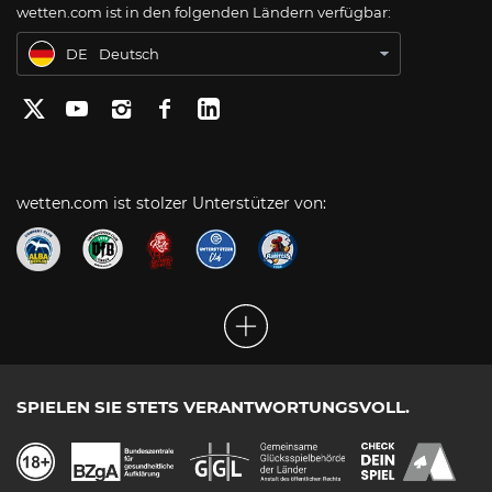
wetten.com ist in den folgenden Ländern verfügbar:
BR
Apostas Online no Brasil
DE
Deutsch
wetten.com ist stolzer Unterstützer von:
SPIELEN SIE STETS VERANTWORTUNGSVOLL.