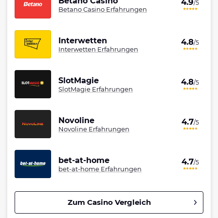
Betano Casino
4.9
/5
Betano Casino Erfahrungen
Interwetten
4.8
/5
Interwetten Erfahrungen
SlotMagie
4.8
/5
SlotMagie Erfahrungen
Novoline
4.7
/5
Novoline Erfahrungen
bet-at-home
4.7
/5
bet-at-home Erfahrungen
Zum Casino Vergleich