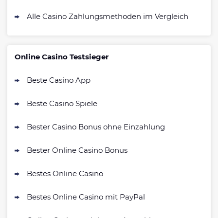
Zum Casino Bonus Vergleich
Alle Casino Zahlungsmethoden im Vergleich
Online Casino Testsieger
Beste Casino App
Beste Casino Spiele
Bester Casino Bonus ohne Einzahlung
Bester Online Casino Bonus
Bestes Online Casino
Bestes Online Casino mit PayPal