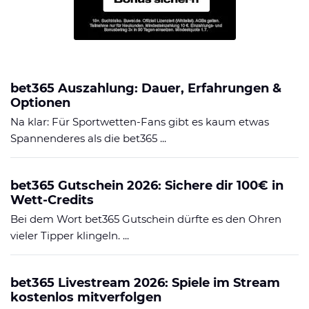
bet365 Auszahlung: Dauer, Erfahrungen &
Optionen
Na klar: Für Sportwetten-Fans gibt es kaum etwas
Spannenderes als die bet365 ...
bet365 Gutschein 2026: Sichere dir 100€ in
Wett-Credits
Bei dem Wort bet365 Gutschein dürfte es den Ohren
vieler Tipper klingeln. ...
bet365 Livestream 2026: Spiele im Stream
kostenlos mitverfolgen