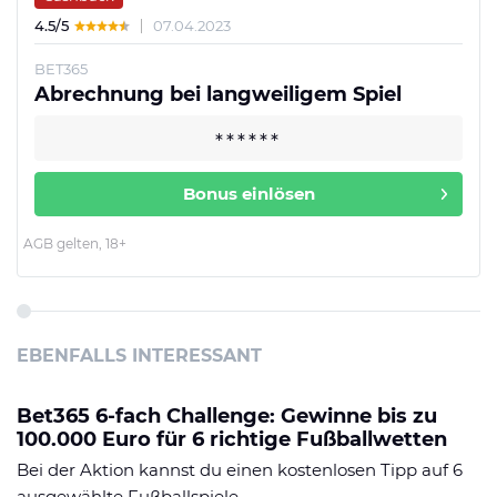
4.5/5
07.04.2023
BET365
Abrechnung bei langweiligem Spiel
Bonus einlösen
AGB gelten, 18+
EBENFALLS INTERESSANT
Bet365 6-fach Challenge: Gewinne bis zu
100.000 Euro für 6 richtige Fußballwetten
Bei der Aktion kannst du einen kostenlosen Tipp auf 6
ausgewählte Fußballspiele ...