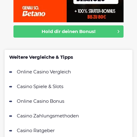
Hold dir deinen Bonus!
Weitere Vergleiche & Tipps
Online Casino Vergleich
Casino Spiele & Slots
Online Casino Bonus
Casino Zahlungsmethoden
Casino Ratgeber