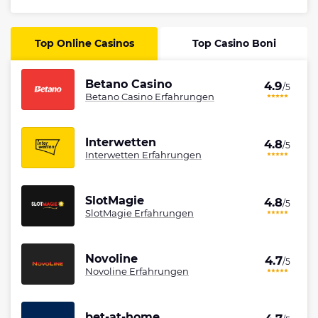
Top Online Casinos
Top Casino Boni
Betano Casino
4.9
/5
Betano Casino Erfahrungen
Interwetten
4.8
/5
Interwetten Erfahrungen
SlotMagie
4.8
/5
SlotMagie Erfahrungen
Novoline
4.7
/5
Novoline Erfahrungen
bet-at-home