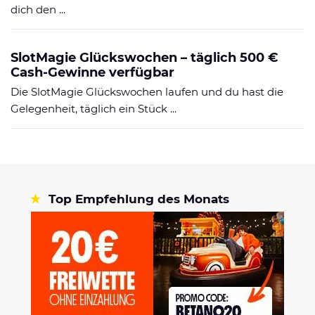
dich den ...
SlotMagie Glückswochen – täglich 500 €
Cash-Gewinne verfügbar
Die SlotMagie Glückswochen laufen und du hast die
Gelegenheit, täglich ein Stück ...
Top Empfehlung des Monats