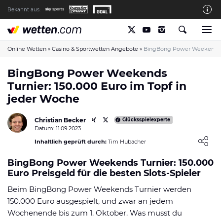
Bekannt aus:
Die wetten.com Redaktion
So bewerten wir die Anbieter
Online Wetten
»
Casino & Sportwetten Angebote
»
BingBong Power Weekends 
wetten.com auf Facebook
BingBong Power Weekends
Turnier: 150.000 Euro im Topf in
wetten.com auf YouTube
jeder Woche
Spielsucht Hilfe & Prävention
Christian Becker
Über Uns
Glücksspielexperte
Datum: 11.09.2023
Kontakt
Loading ...
Inhaltlich geprüft durch:
Tim Hubacher
Schreiber gesucht
BingBong Power Weekends Turnier: 150.000
Euro Preisgeld für die besten Slots-Spieler
Verantwortungsvolles Spielen
Beim BingBong Power Weekends Turnier werden
Glücksspiel-Regulierung in Deutschland
150.000 Euro ausgespielt, und zwar an jedem
Haftungsausschluss
Wochenende bis zum 1. Oktober. Was musst du