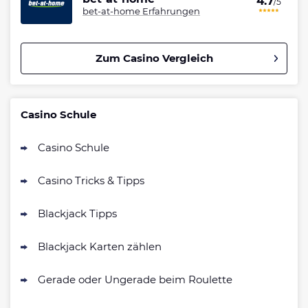
4.7
/5
bet-at-home Erfahrungen
Zum Casino Vergleich
Betano Casino Bonus
4.9
/5
400% bis zu 80€
Casino Schule
AGB gelten
Casino Schule
Interwetten Bonus
4.8
/5
100% bis zu 100€
Casino Tricks & Tipps
AGB gelten
SlotMagie Bonus
Blackjack Tipps
4.8
/5
50 Freispiele ohne Einzahlung
AGB gelten
Blackjack Karten zählen
Novoline Bonus
4.7
Gerade oder Ungerade beim Roulette
/5
200 % Bonus + 10 Freispiele täglich
AGB gelten