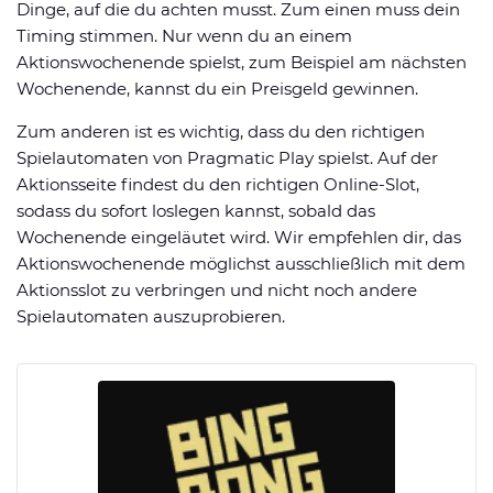
Dinge, auf die du achten musst. Zum einen muss dein
Timing stimmen. Nur wenn du an einem
Aktionswochenende spielst, zum Beispiel am nächsten
Wochenende, kannst du ein Preisgeld gewinnen.
Zum anderen ist es wichtig, dass du den richtigen
Spielautomaten von Pragmatic Play spielst. Auf der
Aktionsseite findest du den richtigen Online-Slot,
sodass du sofort loslegen kannst, sobald das
Wochenende eingeläutet wird. Wir empfehlen dir, das
Aktionswochenende möglichst ausschließlich mit dem
Aktionsslot zu verbringen und nicht noch andere
Spielautomaten auszuprobieren.