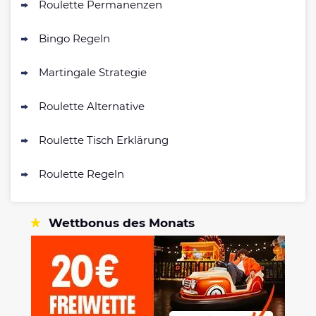
Roulette Permanenzen
bet-at-home Bonus
4.7
/5
100% bis zu 100€
Bingo Regeln
AGB gelten
Martingale Strategie
Zum Casino Bonus Vergleich
Roulette Alternative
Roulette Tisch Erklärung
Roulette Regeln
Wettbonus des Monats