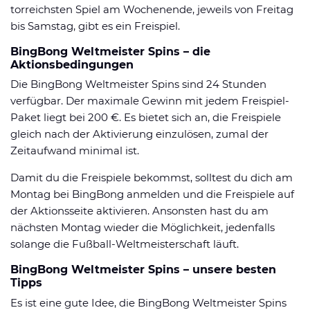
torreichsten Spiel am Wochenende, jeweils von Freitag
bis Samstag, gibt es ein Freispiel.
BingBong Weltmeister Spins – die
Aktionsbedingungen
Die BingBong Weltmeister Spins sind 24 Stunden
verfügbar. Der maximale Gewinn mit jedem Freispiel-
Paket liegt bei 200 €. Es bietet sich an, die Freispiele
gleich nach der Aktivierung einzulösen, zumal der
Zeitaufwand minimal ist.
Damit du die Freispiele bekommst, solltest du dich am
Montag bei BingBong anmelden und die Freispiele auf
der Aktionsseite aktivieren. Ansonsten hast du am
nächsten Montag wieder die Möglichkeit, jedenfalls
solange die Fußball-Weltmeisterschaft läuft.
BingBong Weltmeister Spins – unsere besten
Tipps
Es ist eine gute Idee, die BingBong Weltmeister Spins