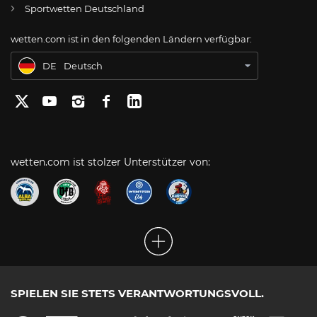
Sportwetten Deutschland
US
Best Online Gambling Sites US
wetten.com ist in den folgenden Ländern verfügbar:
BR
Apostas Online no Brasil
DE
Deutsch
wetten.com ist stolzer Unterstützer von:
SPIELEN SIE STETS VERANTWORTUNGSVOLL.