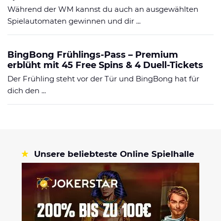
Während der WM kannst du auch an ausgewählten
Spielautomaten gewinnen und dir ...
BingBong Frühlings-Pass – Premium
erblüht mit 45 Free Spins & 4 Duell-Tickets
Der Frühling steht vor der Tür und BingBong hat für
dich den ...
Unsere beliebteste Online Spielhalle