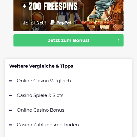
Jetzt zum Bonus!
Weitere Vergleiche & Tipps
Online Casino Vergleich
Casino Spiele & Slots
Online Casino Bonus
Casino Zahlungsmethoden