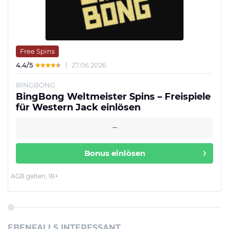
Free Spins
4.4/5
27.06.2026
BINGBONG
BingBong Weltmeister Spins – Freispiele
für Western Jack einlösen
Bonus einlösen
AGB gelten, 18+
EBENFALLS INTERESSANT