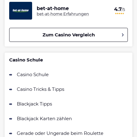
bet-at-home
4.7
/5
bet-at-home Erfahrungen
Zum Casino Vergleich
Betano Casino Bonus
4.9
/5
400% bis zu 80€
Casino Schule
AGB gelten
Casino Schule
Interwetten Bonus
4.8
/5
100% bis zu 100€
Casino Tricks & Tipps
AGB gelten
SlotMagie Bonus
Blackjack Tipps
4.8
/5
50 Freispiele ohne Einzahlung
AGB gelten
Blackjack Karten zählen
Novoline Bonus
4.7
Gerade oder Ungerade beim Roulette
/5
200 % Bonus + 10 Freispiele täglich