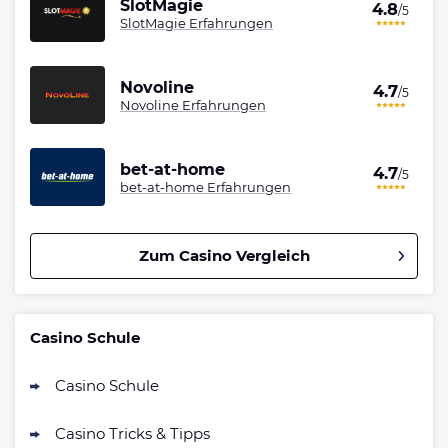
SlotMagie
4.8
/5
SlotMagie Erfahrungen
Novoline
4.7
/5
Novoline Erfahrungen
bet-at-home
4.7
/5
bet-at-home Erfahrungen
Zum Casino Vergleich
Betano Casino Bonus
4.9
/5
400% bis zu 80€
Casino Schule
AGB gelten
Casino Schule
Interwetten Bonus
4.8
/5
100% bis zu 100€
Casino Tricks & Tipps
AGB gelten