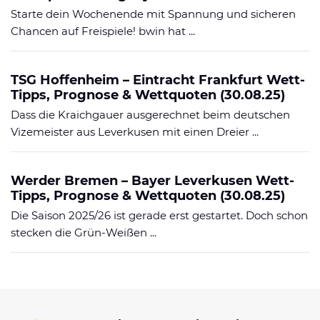
Starte dein Wochenende mit Spannung und sicheren
Chancen auf Freispiele! bwin hat ...
TSG Hoffenheim – Eintracht Frankfurt Wett-
Tipps, Prognose & Wettquoten (30.08.25)
Dass die Kraichgauer ausgerechnet beim deutschen
Vizemeister aus Leverkusen mit einen Dreier ...
Werder Bremen – Bayer Leverkusen Wett-
Tipps, Prognose & Wettquoten (30.08.25)
Die Saison 2025/26 ist gerade erst gestartet. Doch schon
stecken die Grün-Weißen ...