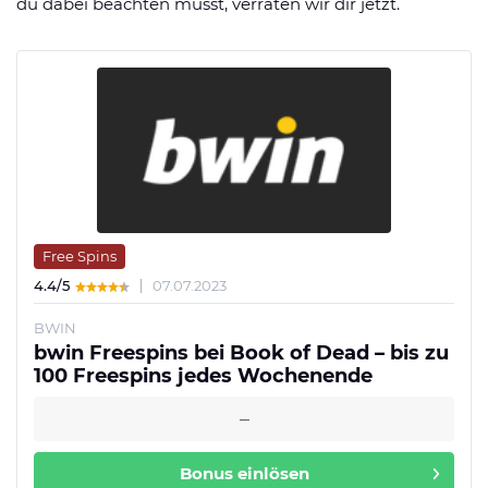
du dabei beachten musst, verraten wir dir jetzt.
Datenschutzerklärung
Shop
News
Deals
Affiliate Disclaimer
Forum
Free Spins
4.4/5
07.07.2023
BWIN
bwin Freespins bei Book of Dead – bis zu
100 Freespins jedes Wochenende
Bonus einlösen