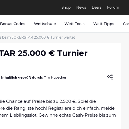
Shop
News
Deals
Forum
Bonus Codes
Wettschule
Wett Tools
Wett Tipps
Ca
tz beim JOKERSTAR 25.000 € Turnier wartet
20 Wettanbieter
🏆 Top 20 Casinos
🃏 Poker
⚽️ Sportwetten
🎰 Top Casino Boni

🎰
TAR 25.000 € Turnier
Betano Casino 
Poker
Wettanbieter Vergleich
Betway Bonus Code
11.
WettArena Erfahrungen
Bwin Casino Erfahrungen
01.
Code
Sportwetten.de Bonus
Online Poker PayPal
Neue Wettanbieter
12.
ODDSET Erfahrungen
LuckyLouis Erfahrungen
02.
Interwetten Bo
Code
Inhaltlich geprüft durch:
Tim Hubacher
Sportingbet
Poker App
Sportwetten ab 1€ Einzahlu
WettArena Bonus Code
13.
Wunderino Erfahrungen
03.
SlotMagie Bonu
Erfahrungen
Online Poker Bonus
Deutsche Wettanbieter
🏆
ODDSET Bonus Code
14.
DAZN BET Erfahrungen
DrückGlück Erfahrungen
04.
Novoline Bonus
e Chance auf Preise bis zu 2.500 €. Spiel die
Poker Bonus ohne Einzahlung
Wettanbieter ohne Steuer
01
bet-at-home B
Sportingbet Bonus Code
15.
Tipwin Erfahrungen
Knight Slots Erfahrungen
05.
 die Rangliste hoch! Registriere dich einfach, melde
Code
em Lieblingsslot. Gewinne echte Cash-Preise bis zum
🏆 Top Poker Anbieter
Wettanbieter mit deutscher 
02
DAZN BET Bonus Code
16.
Wildz Erfahrungen
06.
Jokerstar Bonu
Wettseiten

01.
GG Poker Erfahrungen
03