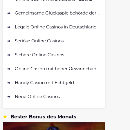
Gemeinsame Glücksspielbehörde der Länder
Legale Online Casinos in Deutschland
Seriöse Online Casinos
Sichere Online Casinos
Online Casino mit hoher Gewinnchance
Handy Casino mit Echtgeld
Neue Online Casinos
Bester Bonus des Monats