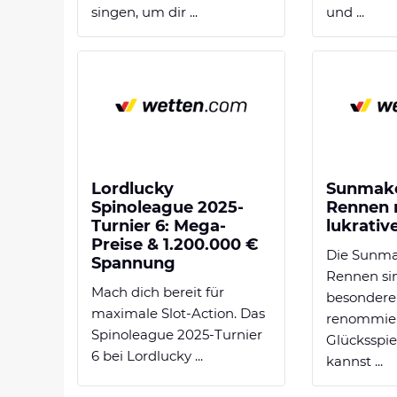
singen, um dir ...
und ...
Lordlucky
Sunmake
Spinoleague 2025-
Rennen 
Turnier 6: Mega-
lukrativ
Preise & 1.200.000 €
Die Sunma
Spannung
Rennen si
Mach dich bereit für
besondere
maximale Slot-Action. Das
renommie
Spinoleague 2025-Turnier
Glücksspie
6 bei Lordlucky ...
kannst ...