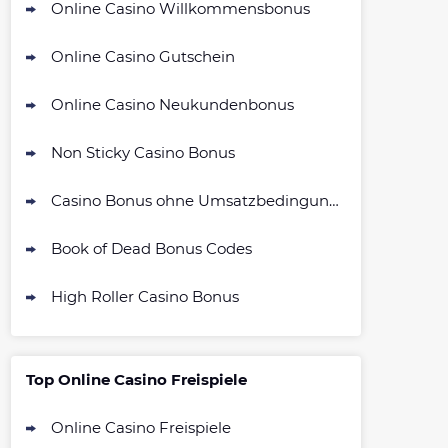
Online Casino Willkommensbonus
Online Casino Gutschein
Online Casino Neukundenbonus
Non Sticky Casino Bonus
Casino Bonus ohne Umsatzbedingungen
Book of Dead Bonus Codes
High Roller Casino Bonus
Top Online Casino Freispiele
Online Casino Freispiele