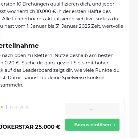
 ersten 10 Drehungen qualifizieren dich, und jeder
st wöchentlich 10.000 € in der ersten Hälfte des
Alle Leaderboards aktualisieren sich live, sodass du
 hast vom 1. Januar bis 31. Januar 2025 Zeit, wertvolle
.
ierteilnahme
ste nach oben zu klettern. Nutze deshalb am besten
 0,20 €. Suche dir ganz gezielt Slots mit hoher
 auf das Leaderboard zeigt dir, wie viele Punkte du
st. Damit kannst du deine Spielweise konkret
e sammeln.
17.01.2025
Bonus einlösen
m JOKERSTAR 25.000 €