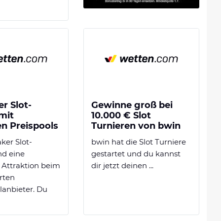
r Slot-
Gewinne groß bei
mit
10.000 € Slot
en Preispools
Turnieren von bwin
ker Slot-
bwin hat die Slot Turniere
nd eine
gestartet und du kannst
 Attraktion beim
dir jetzt deinen ...
rten
lanbieter. Du