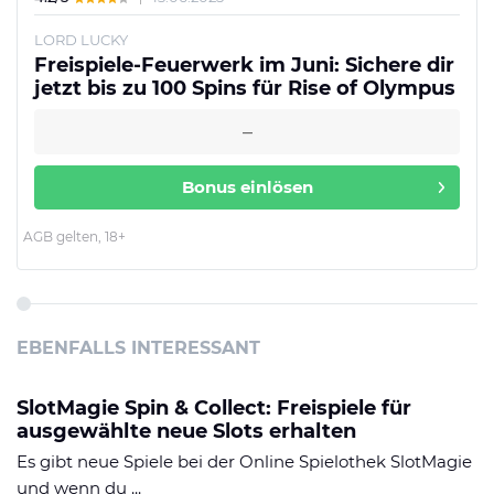
LORD LUCKY
Freispiele-Feuerwerk im Juni: Sichere dir
jetzt bis zu 100 Spins für Rise of Olympus
Bonus einlösen
AGB gelten, 18+
EBENFALLS INTERESSANT
SlotMagie Spin & Collect: Freispiele für
ausgewählte neue Slots erhalten
Es gibt neue Spiele bei der Online Spielothek SlotMagie
und wenn du ...