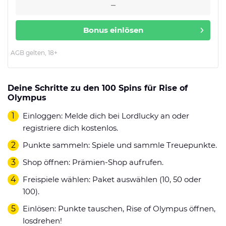
Bonus einlösen
AGB gelten, 18+
Deine Schritte zu den 100 Spins für Rise of
Olympus
Einloggen: Melde dich bei Lordlucky an oder
registriere dich kostenlos.
Punkte sammeln: Spiele und sammle Treuepunkte.
Shop öffnen: Prämien-Shop aufrufen.
Freispiele wählen: Paket auswählen (10, 50 oder
100).
Einlösen: Punkte tauschen, Rise of Olympus öffnen,
losdrehen!