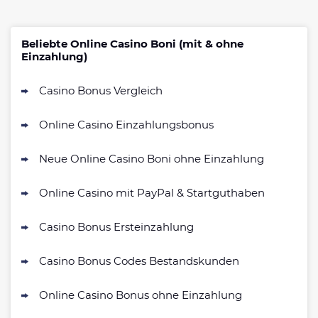
Beliebte Online Casino Boni (mit & ohne
Einzahlung)
Casino Bonus Vergleich
Online Casino Einzahlungsbonus
Neue Online Casino Boni ohne Einzahlung
Online Casino mit PayPal & Startguthaben
Casino Bonus Ersteinzahlung
Casino Bonus Codes Bestandskunden
Online Casino Bonus ohne Einzahlung