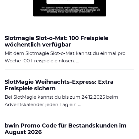
Slotmagie Slot-o-Mat: 100 Freispiele
wöchentlich verfügbar
Mit dem Slotmagie Slot-o-Mat kannst du einmal pro
Woche 100 Freispiele einlösen. ...
SlotMagie Weihnachts-Express: Extra
Freispiele sichern
Bei SlotMagie kannst du bis zum 24.12.2025 beim
Adventskalender jeden Tag ein ...
bwin Promo Code für Bestandskunden im
August 2026