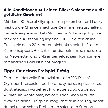
Alle Konditionen auf einen Blick: S sicherst du dir
göttliche Gewinne!
Mit den 100 Rise of Olympus Freispielen bei Lord Lucky
hast du die Chance, mächtige Gewinne freizuschalten.
Deine Freispiele sind ab Aktivierung 7 Tage gültig. Die
maximale Auszahlung liegt bei 100 €. Sollten deine
Freispiele nach 20 Minuten nicht aktiv sein, hilft dir der
Kundensupport. Beachte: Für die Teilnahme musst du
für Newsletter und SMS angemeldet sein. Kombinieren
mit anderen Boni ist nicht möglich.
Tipps für deinen Freispiel-Erfolg
Damit du das volle Potenzial aus den 100 Rise of
Olympus Freispielen bei Lordlucky ausschöpfst, solltest
du strategisch vorgehen. Prüfe zuerst, ob du genug
Punkte im Konto hast, bevor du den Shop aufrufst.
Aktiviere deine Freispiele möglichst früh am Tag, damit
du bei technischen Problemen sofort den Support