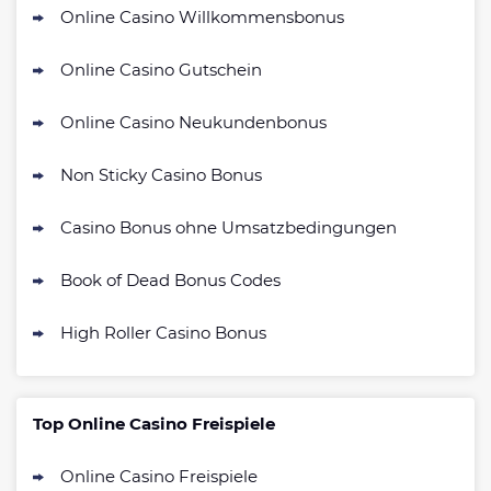
Online Casino Willkommensbonus
Online Casino Gutschein
Online Casino Neukundenbonus
Non Sticky Casino Bonus
Casino Bonus ohne Umsatzbedingungen
Book of Dead Bonus Codes
High Roller Casino Bonus
Top Online Casino Freispiele
Online Casino Freispiele