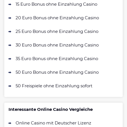
15 Euro Bonus ohne Einzahlung Casino
AGB gelten
SlotMagie Bonus
20 Euro Bonus ohne Einzahlung Casino
4.8
/5
50 Freispiele ohne Einzahlung
AGB gelten
25 Euro Bonus ohne Einzahlung Casino
Novoline Bonus
4.7
30 Euro Bonus ohne Einzahlung Casino
/5
200 % Bonus + 10 Freispiele täglich
AGB gelten
35 Euro Bonus ohne Einzahlung Casino
bet-at-home Bonus
4.7
/5
100% bis zu 100€
50 Euro Bonus ohne Einzahlung Casino
AGB gelten
50 Freispiele ohne Einzahlung sofort
Zum Casino Bonus Vergleich
Interessante Online Casino Vergleiche
Online Casino mit Deutscher Lizenz