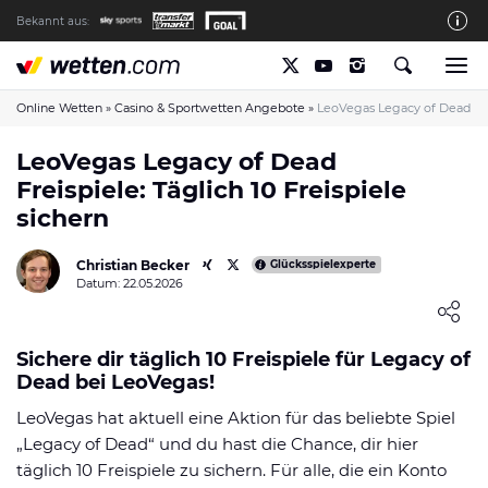
Bekannt aus:
Die wetten.com Redaktion
So bewerten wir die Anbieter
Online Wetten
»
Casino & Sportwetten Angebote
»
LeoVegas Legacy of Dead Fre
wetten.com auf Facebook
LeoVegas Legacy of Dead
Freispiele: Täglich 10 Freispiele
wetten.com auf YouTube
sichern
Spielsucht Hilfe & Prävention
Christian Becker
Über Uns
Glücksspielexperte
Datum: 22.05.2026
Kontakt
Loading ...
Schreiber gesucht
Sichere dir täglich 10 Freispiele für Legacy of
Dead bei LeoVegas!
Verantwortungsvolles Spielen
LeoVegas hat aktuell eine Aktion für das beliebte Spiel
Glücksspiel-Regulierung in Deutschland
„Legacy of Dead“ und du hast die Chance, dir hier
Haftungsausschluss
täglich 10 Freispiele zu sichern. Für alle, die ein Konto