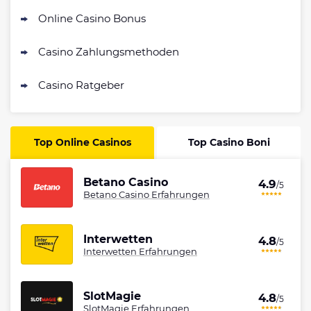
Online Casino Bonus
Casino Zahlungsmethoden
Casino Ratgeber
Top Online Casinos
Top Casino Boni
Betano Casino
4.9
/5
Betano Casino Erfahrungen
Interwetten
4.8
/5
Interwetten Erfahrungen
SlotMagie
4.8
/5
SlotMagie Erfahrungen