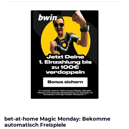
bet-at-home Magic Monday: Bekomme
automatisch Freispiele