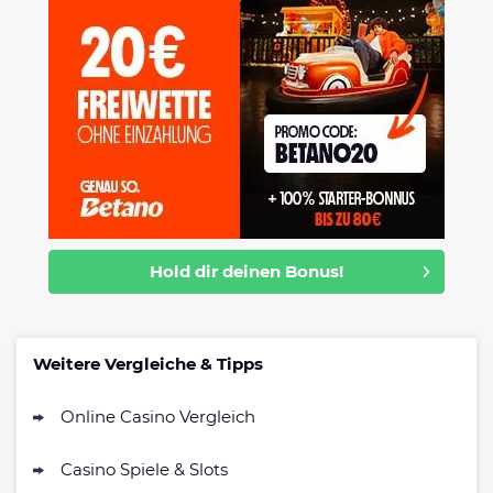
Hold dir deinen Bonus!
Weitere Vergleiche & Tipps
Online Casino Vergleich
Casino Spiele & Slots