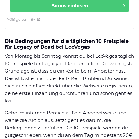
Bonus einlösen
AGB gelten, 18+
Die Bedingungen für die täglichen 10 Freispiele
für Legacy of Dead bei LeoVegas
Von Montag bis Sonntag kannst du bei LeoVegas täglich
10 Freispiele für Legacy of Dead erhalten. Die wichtigste
Grundlage ist, dass du ein Konto beim Anbieter hast.
Das ist bisher nicht der Fall? Kein Problem. Du kannst
dich auch einfach direkt über die Webseite registrieren,
deine erste Einzahlung durchführen und schon geht es
los.
Gehe im internen Bereich auf die Angebotsseite und
wähle die Aktion aus. Jetzt geht es darum, die
Bedingungen zu erfüllen. Die 10 Freispiele werden dir
gutgeschrieben, wenn du an dem Tag mindestens 20€