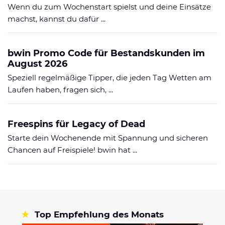
Wenn du zum Wochenstart spielst und deine Einsätze
machst, kannst du dafür ...
bwin Promo Code für Bestandskunden im
August 2026
Speziell regelmäßige Tipper, die jeden Tag Wetten am
Laufen haben, fragen sich, ...
Freespins für Legacy of Dead
Starte dein Wochenende mit Spannung und sicheren
Chancen auf Freispiele! bwin hat ...
Top Empfehlung des Monats