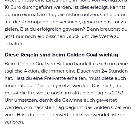
10 Euro durchgeführt werden. Ist dies erledigt, kannst
du nun einmal am Tag die Aktion nutzen. Gehe dafür
auf die Promopage und versuche, genau in das Tor zu
zielen. Bist du erfolgreich gewesen? Dann brauchst du
jetzt nur noch ein bisschen Glück, um die Wette zu
erhalten.
Diese Regeln sind beim Golden Goal wichtig
Beim Golden Goal von Betano handelt es sich um eine
tägliche Aktion, die immer eine Dauer von 24 Stunden
hat. Hast du eine Freiwette erhalten, muss diese auch
innerhalb der Zeit umgesetzt werden. Das heißt, du
musst die Freiwette noch am aktuellen Tag bis 23.59
Uhr umsetzen, damit die Gewinne auch gewertet
werden. Am nächsten Tag beginnt das Golden Goal von
vorn. Hast du deine Freiwette nicht verwendet, ist sie
verloren.