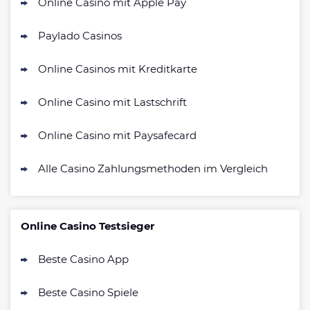
Online Casino mit Apple Pay
Novoline Bonus
4.7
Paylado Casinos
/5
200 % Bonus + 10 Freispiele täglich
AGB gelten
Online Casinos mit Kreditkarte
bet-at-home Bonus
4.7
/5
100% bis zu 100€
Online Casino mit Lastschrift
AGB gelten
Online Casino mit Paysafecard
Zum Casino Bonus Vergleich
Alle Casino Zahlungsmethoden im Vergleich
Online Casino Testsieger
Beste Casino App
Beste Casino Spiele