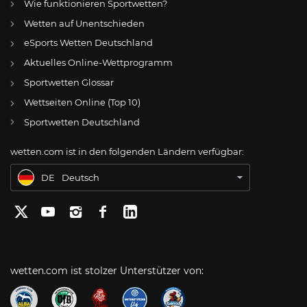
Wie funktionieren Sportwetten?
Wetten auf Unentschieden
eSports Wetten Deutschland
DE
Mit Betano Golden Goal eine tägliche Freiwette sichern
Aktuelles Online-Wettprogramm
AT
Online Wetten Österreich
Sportwetten Glossar
Wettseiten Online (Top 10)
CH
Online Glücksspiel Schweiz
Sportwetten Deutschland
US
Best Online Gambling Sites US
wetten.com ist in den folgenden Ländern verfügbar:
BR
Apostas Online no Brasil
DE
Deutsch
wetten.com ist stolzer Unterstützer von: