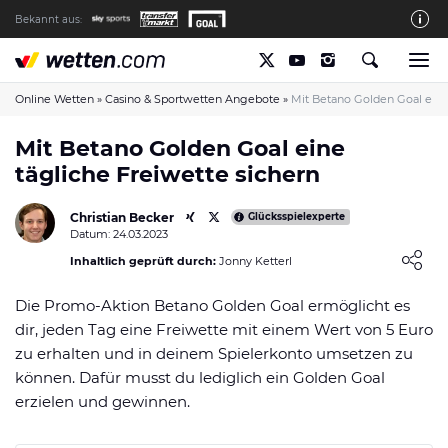
Bekannt aus:
Die wetten.com Redaktion
So bewerten wir die Anbieter
Online Wetten
»
Casino & Sportwetten Angebote
»
Mit Betano Golden Goal eine
wetten.com auf Facebook
Mit Betano Golden Goal eine
tägliche Freiwette sichern
wetten.com auf YouTube
Spielsucht Hilfe & Prävention
Christian Becker
Glücksspielexperte
Datum: 24.03.2023
Über Uns
Loading ...
Inhaltlich geprüft durch:
Jonny Ketterl
Kontakt
Die Promo-Aktion Betano Golden Goal ermöglicht es
Schreiber gesucht
dir, jeden Tag eine Freiwette mit einem Wert von 5 Euro
Verantwortungsvolles Spielen
zu erhalten und in deinem Spielerkonto umsetzen zu
können. Dafür musst du lediglich ein Golden Goal
Glücksspiel-Regulierung in Deutschland
erzielen und gewinnen.
Haftungsausschluss