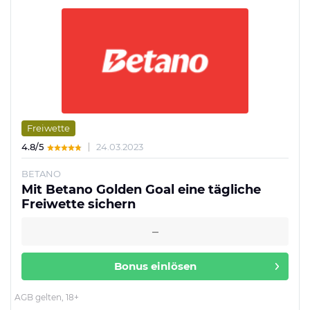
Datenschutzerklärung
Shop
News
Deals
Affiliate Disclaimer
Forum
Freiwette
4.8/5
24.03.2023
BETANO
Mit Betano Golden Goal eine tägliche
Freiwette sichern
Bonus einlösen
AGB gelten, 18+