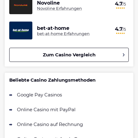
Novoline
4.7
/5
Novoline Erfahrungen
bet-at-home
4.7
/5
bet-at-home Erfahrungen
Zum Casino Vergleich
Betano Casino Bonus
4.9
/5
400% bis zu 80€
Beliebte Casino Zahlungsmethoden
AGB gelten
Google Pay Casinos
Interwetten Bonus
4.8
/5
100% bis zu 100€
Online Casino mit PayPal
AGB gelten
SlotMagie Bonus
Online Casino auf Rechnung
4.8
/5
50 Freispiele ohne Einzahlung
AGB gelten