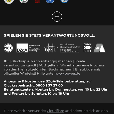
SPIELEN SIE STETS VERANTWORTUNGSVOLL.
18+ | Glücksspiel kann abhängig machen | Spiele
verantwortungsvoll | AGB gelten | Wir erhalten eine Provision
von den hier aufgeführten Buchmachern | Erlaubt gemäß
offizieller Whitelist| Hilfe unter
www.buwei.de
Anonyme & kostenlose BZgA-Telefonberatung zur
Glücksspielsucht: 0800 1 37 27 00
Beratungszeiten: Montag bis Donnerstag: von 10 bis 22 Uhr
und Freitag bis Sonntag: 10 bis 18 Uhr
Diese Website verwendet
Cloudflare
und orientiert sich an den