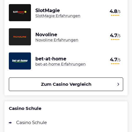
SlotMagie
4.8
/5
SlotMagie Erfahrungen
Novoline
4.7
/5
Novoline Erfahrungen
bet-at-home
4.7
/5
bet-at-home Erfahrungen
Zum Casino Vergleich
Betano Casino Bonus
4.9
/5
400% bis zu 80€
Casino Schule
AGB gelten
Casino Schule
Interwetten Bonus
4.8
/5
100% bis zu 100€