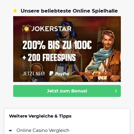
Unsere beliebteste Online Spielhalle
Jetzt zum Bonus!
Weitere Vergleiche & Tipps
Online Casino Vergleich