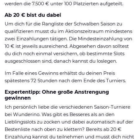
werden die 7.500 € unter 100 Platzierten aufgeteilt.
Ab 20 € bist du dabei
Um dich für die Rangliste der Schwalben Saison zu
qualifizieren musst du im Aktionszeitraum mindestens
zwei Einzahlungen tätigen. Die Mindesteinzahlung von
10 € ist jeweils ausreichend. Abgesehen davon solltest
du dich noch einmal versichern, ob bestimmte Slots
ausgeschlossen sind, danach kannst du loslegen.
Im Falle eines Gewinns erhältst du deinen Preis
spätestens 72 Stunden nach dem Ende des Turniers.
Expertentipp: Ohne große Anstrengung
gewinnen
Ich persönlich liebe die verschiedenen Saison-Turniere
bei Wunderino. Was gibt es Besseres als an den
Lieblingsslots zu zocken und dabei automatisch auf der
Bestenliste nach oben zu klettern? Bereits ab 20 €
Einzahlung kannst du teilnehmen und musst dich nicht