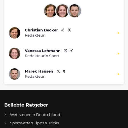
Christian Becker
Redakteur
Vanessa Lehmann
Redakteurin Sport
Marek Hansen
Redakteur
Beliebte Ratgeber
Wettsteuer in Deutschland
Sportwetten Tipps & Tricks