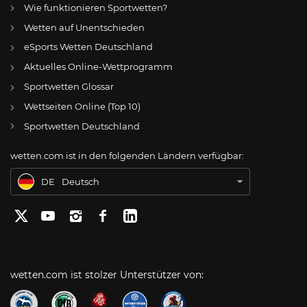
Wie funktionieren Sportwetten?
Wetten auf Unentschieden
eSports Wetten Deutschland
DE
Mit der Wunderino Schwalben Saison die Euro 2024 einläuten
Aktuelles Online-Wettprogramm
AT
Online Wetten Österreich
Sportwetten Glossar
Wettseiten Online (Top 10)
CH
Online Glücksspiel Schweiz
Sportwetten Deutschland
US
Best Online Gambling Sites US
wetten.com ist in den folgenden Ländern verfügbar:
BR
Apostas Online no Brasil
DE
Deutsch
wetten.com ist stolzer Unterstützer von: